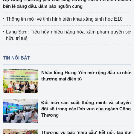
bán lẻ xăng dầu, đảm bảo nguồn cung
Thông tin mới về tình hình triển khai xăng sinh học E10
Lạng Sơn: Tiêu hủy nhiều hàng hóa xâm phạm quyền sở
hữu trí tuệ
TIN NỔI BẬT
Nhãn lồng Hưng Yên mở rộng đầu ra nhờ
thương mại điện tử
Đổi mới sản xuất thông minh và chuyển
đổi số trong các lĩnh vực của ngành Công
Thương
Thương vụ bắc 'nhịp cầu' kết nối, tạo dư