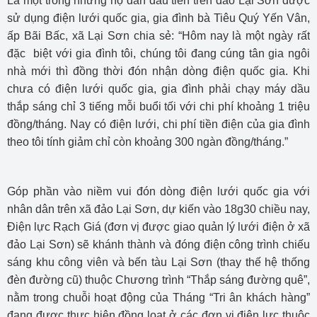
Là một trong những hộ dân đầu tiên trên đảo Lại Sơn được
sử dụng điện lưới quốc gia, gia đình bà Tiêu Quý Yến Vân,
ấp Bãi Bấc, xã Lại Sơn chia sẻ: “Hôm nay là một ngày rất
đặc biệt với gia đình tôi, chúng tôi đang cúng tân gia ngôi
nhà mới thì đồng thời đón nhận dòng điện quốc gia. Khi
chưa có điện lưới quốc gia, gia đình phải chạy máy dầu
thắp sáng chỉ 3 tiếng mỗi buổi tối với chi phí khoảng 1 triệu
đồng/tháng. Nay có điện lưới, chi phí tiền điện của gia đình
theo tôi tính giảm chỉ còn khoảng 300 ngàn đồng/tháng.”
Góp phần vào niềm vui đón dòng điện lưới quốc gia với
nhân dân trên xã đảo Lại Sơn, dự kiến vào 18g30 chiều nay,
Điện lực Rạch Giá (đơn vị được giao quản lý lưới điện ở xã
đảo Lại Sơn) sẽ khánh thành và đóng điện công trình chiếu
sáng khu công viên và bến tàu Lại Sơn (thay thế hệ thống
đèn đường cũ) thuộc Chương trình “Thắp sáng đường quê”,
nằm trong chuỗi hoạt động của Tháng “Tri ân khách hàng”
đang được thực hiện đồng loạt ở các đơn vị điện lực thuộc