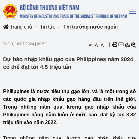
To
na
Trang chủ
Tin tức
Thị trường nước ngoài
Thứ 3, 16/07/2024
|
09:52
+
|
-
A
A
A
Dự báo nhập khẩu gạo của Philippines năm 2024
có thể đạt tới 4,5 triệu tấn
Philippines là nước tiêu thụ gạo lớn, và là một trong số
các quốc gia nhập khẩu gạo hàng đầu trên thế giới.
Trong những năm qua, lượng gạo nhập khẩu của
Philippines hàng năm luôn ở mức cao, đạt kỷ lục 3,82
triệu tấn vào năm 2022.
Trong những năm qua, lượng gạo nhập khẩu của