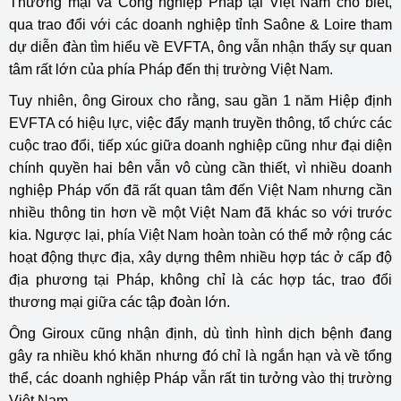
Thương mại và Công nghiệp Pháp tại Việt Nam cho biết,
qua trao đổi với các doanh nghiệp tỉnh Saône & Loire tham
dự diễn đàn tìm hiểu về EVFTA, ông vẫn nhận thấy sự quan
tâm rất lớn của phía Pháp đến thị trường Việt Nam.
Tuy nhiên, ông Giroux cho rằng, sau gần 1 năm Hiệp định
EVFTA có hiệu lực, việc đẩy mạnh truyền thông, tổ chức các
cuộc trao đổi, tiếp xúc giữa doanh nghiệp cũng như đại diện
chính quyền hai bên vẫn vô cùng cần thiết, vì nhiều doanh
nghiệp Pháp vốn đã rất quan tâm đến Việt Nam nhưng cần
nhiều thông tin hơn về một Việt Nam đã khác so với trước
kia. Ngược lại, phía Việt Nam hoàn toàn có thể mở rộng các
hoạt động thực địa, xây dựng thêm nhiều hợp tác ở cấp độ
địa phương tại Pháp, không chỉ là các hợp tác, trao đổi
thương mại giữa các tập đoàn lớn.
Ông Giroux cũng nhận định, dù tình hình dịch bệnh đang
gây ra nhiều khó khăn nhưng đó chỉ là ngắn hạn và về tổng
thể, các doanh nghiệp Pháp vẫn rất tin tưởng vào thị trường
Việt Nam.