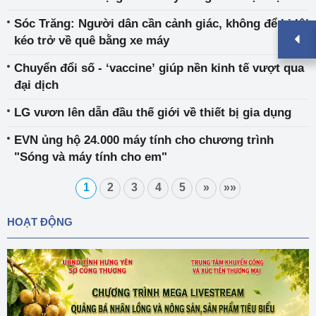
Sóc Trăng: Người dân cần cảnh giác, không để bị lôi
kéo trở về quê bằng xe máy
Chuyển đổi số - ‘vaccine’ giúp nền kinh tế vượt qua
đại dịch
LG vươn lên dẫn đầu thế giới về thiết bị gia dụng
EVN ủng hộ 24.000 máy tính cho chương trình
"Sóng và máy tính cho em"
1
2
3
4
5
»
»»
HOẠT ĐỘNG