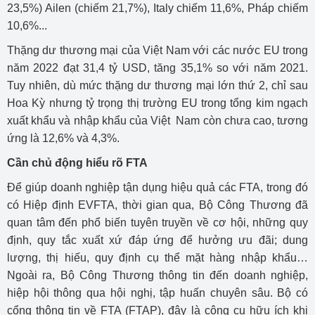
23,5%) Ailen (chiếm 21,7%), Italy chiếm 11,6%, Pháp chiếm
10,6%...
Thặng dư thương mại của Việt Nam với các nước EU trong
năm 2022 đạt 31,4 tỷ USD, tăng 35,1% so với năm 2021.
Tuy nhiên, dù mức thặng dư thương mại lớn thứ 2, chỉ sau
Hoa Kỳ nhưng tỷ trọng thị trường EU trong tổng kim ngạch
xuất khẩu và nhập khẩu của Việt Nam còn chưa cao, tương
ứng là 12,6% và 4,3%.
Cần chủ động hiểu rõ FTA
Để giúp doanh nghiệp tận dụng hiệu quả các FTA, trong đó
có Hiệp định EVFTA, thời gian qua, Bộ Công Thương đã
quan tâm đến phổ biến tuyên truyền về cơ hội, những quy
định, quy tắc xuất xứ đáp ứng để hưởng ưu đãi; dung
lượng, thị hiếu, quy định cụ thể mặt hàng nhập khẩu…
Ngoài ra, Bộ Công Thương thông tin đến doanh nghiệp,
hiệp hội thông qua hội nghị, tập huấn chuyên sâu. Bộ có
cổng thông tin về FTA (FTAP), đây là công cụ hữu ích khi