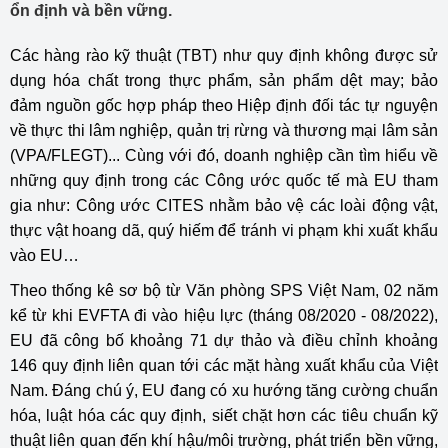
ổn định và bền vững.
Các hàng rào kỹ thuật (TBT) như quy định không được sử
dụng hóa chất trong thực phẩm, sản phẩm dệt may; bảo
đảm nguồn gốc hợp pháp theo Hiệp định đối tác tự nguyện
về thực thi lâm nghiệp, quản trị rừng và thương mại lâm sản
(VPA/FLEGT)... Cùng với đó, doanh nghiệp cần tìm hiểu về
những quy định trong các Công ước quốc tế mà EU tham
gia như: Công ước CITES nhằm bảo vệ các loài động vật,
thực vật hoang dã, quý hiếm để tránh vi phạm khi xuất khẩu
vào EU…
Theo thống kê sơ bộ từ Văn phòng SPS Việt Nam, 02 năm
kể từ khi EVFTA đi vào hiệu lực (tháng 08/2020 - 08/2022),
EU đã công bố khoảng 71 dự thảo và điều chỉnh khoảng
146 quy định liên quan tới các mặt hàng xuất khẩu của Việt
Nam. Đáng chú ý, EU đang có xu hướng tăng cường chuẩn
hóa, luật hóa các quy định, siết chặt hơn các tiêu chuẩn kỹ
thuật liên quan đến khí hậu/môi trường, phát triển bền vững,