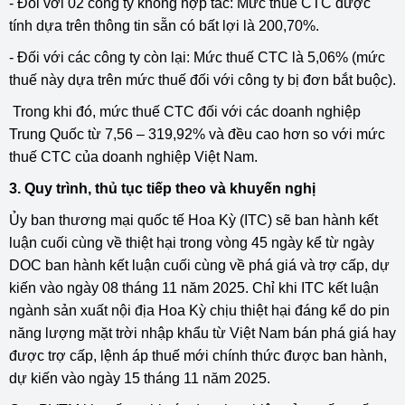
- Đối với 02 công ty không hợp tác: Mức thuế CTC được
tính dựa trên thông tin sẵn có bất lợi là 200,70%.
- Đối với các công ty còn lại: Mức thuế CTC là 5,06% (mức
thuế này dựa trên mức thuế đối với công ty bị đơn bắt buộc).
Trong khi đó, mức thuế CTC đối với các doanh nghiệp
Trung Quốc từ 7,56 – 319,92% và đều cao hơn so với mức
thuế CTC của doanh nghiệp Việt Nam.
3. Quy trình, thủ tục tiếp theo và khuyến nghị
Ủy ban thương mại quốc tế Hoa Kỳ (ITC) sẽ ban hành kết
luận cuối cùng về thiệt hại trong vòng 45 ngày kể từ ngày
DOC ban hành kết luận cuối cùng về phá giá và trợ cấp, dự
kiến vào ngày 08 tháng 11 năm 2025. Chỉ khi ITC kết luận
ngành sản xuất nội địa Hoa Kỳ chịu thiệt hại đáng kể do pin
năng lượng mặt trời nhập khẩu từ Việt Nam bán phá giá hay
được trợ cấp, lệnh áp thuế mới chính thức được ban hành,
dự kiến vào ngày 15 tháng 11 năm 2025.