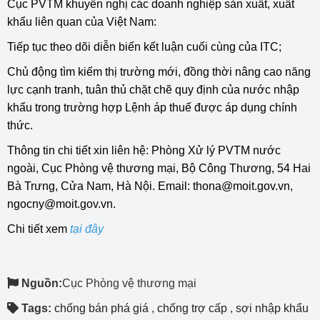
Cục PVTM khuyến nghị các doanh nghiệp sản xuất, xuất
khẩu liên quan của Việt Nam:
Tiếp tục theo dõi diễn biến kết luận cuối cùng của ITC;
Chủ động tìm kiếm thị trường mới, đồng thời nâng cao năng
lực cạnh tranh, tuân thủ chặt chẽ quy định của nước nhập
khẩu trong trường hợp Lệnh áp thuế được áp dụng chính
thức.
Thông tin chi tiết xin liên hệ: Phòng Xử lý PVTM nước
ngoài, Cục Phòng vệ thương mại, Bộ Công Thương, 54 Hai
Bà Trưng, Cửa Nam, Hà Nội. Email:
thona@moit.gov.vn
,
ngocny@moit.gov.vn
.
Chi tiết xem
tại đây
Nguồn:
Cục Phòng vệ thương mại
Tags:
chống bán phá giá
,
chống trợ cấp
,
sợi nhập khẩu