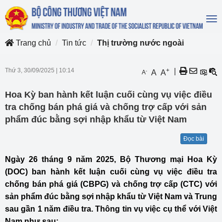
To
na
Trang chủ
Tin tức
Thị trường nước ngoài
Thứ 3, 30/09/2025
|
10:14
+
|
-
A
A
A
Hoa Kỳ ban hành kết luận cuối cùng vụ việc điều
tra chống bán phá giá và chống trợ cấp với sản
phẩm đúc bằng sợi nhập khẩu từ Việt Nam
Đọc bài
Ngày 26 tháng 9 năm 2025, Bộ Thương mại Hoa Kỳ
(DOC) ban hành kết luận cuối cùng vụ việc điều tra
chống bán phá giá (CBPG) và chống trợ cấp (CTC) với
sản phẩm đúc bằng sợi nhập khẩu từ Việt Nam và Trung
sau gần 1 năm điều tra. Thông tin vụ việc cụ thể với Việt
Nam như sau: