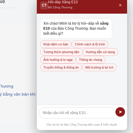
tuệ
Hỏi đáp Xăng E10
×
CT
Bộ Công Thương
Xin chào! Mình là trợ lý hỏi–đáp về
xăng
E10
của Báo Công Thương. Bạn muốn
biết điều gì?
Khái niệm cơ bản
Chính sách & lộ trình
Tương thích phương tiện
Hướng dẫn sử dụng
Ảnh hưởng & lo ngại
Thông tin chung
Truyền thông & thông tin
Môi trường & lợi ích
 Thương
 ý bằng văn bản khi khai thác, dẫn nguồn.
➤
Câu trả lời do Báo Công Thương biên soạn & kiểm duyệt.