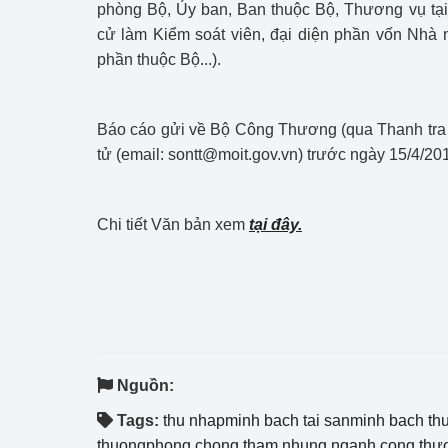
phòng Bộ, Ủy ban, Ban thuộc Bộ, Thương vụ tạ
hiệu quả
cử làm Kiểm soát viên, đại diện phần vốn Nhà 
phần thuộc Bộ...).
Khoa học, công nghệ
tạo
Thông báo
Báo cáo gửi về Bộ Công Thương (qua Thanh tra 
tử (email: sontt@moit.gov.vn) trước ngày 15/4/20
Bảo vệ môi trường
Bảo vệ nền tảng tư 
Chi tiết Văn bản xem
tại đây.
Doanh nghiệp - Ngư
Xúc tiến thương mại
Thị trường nước ngo
Thị trường trong nư
Nguồn:
Tags:
thu nhapminh bach tai sanminh bach th
Ngành Công Thương 
thuongphong chong tham nhung nganh cong thươ
Đại hội XIV của Đản