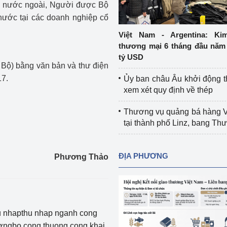
i nước ngoài, Người được Bộ
Cơ sở sản xuất, sửa chữa chai chứa 
nước tại các doanh nghiệp cổ
LPG
 và đổi mới sáng 
Việt Nam - Argentina: Ki
Tổ chức huấn luyện, bồi dưỡng 
thương mại 6 tháng đầu năm 
nghiệp vụ kiểm định kỹ thuật an toàn 
tỷ USD
lao động
Bộ) bằng văn bản và thư điện
17.
Ủy ban châu Âu khởi động 
Video bảo vệ môi trường
xem xét quy định về thép
tưởng của Đảng
Album ảnh bảo vệ môi trường
Thương vụ quảng bá hàng 
tại thành phố Linz, bang T
ời dân
Văn bản về môi trường
Đọc báo giúp bạn
Khu vực miền Bắc
ĐỊA PHƯƠNG
Phương Thảo
ài
Khu vực miền Trung
Hiệp định EVFTA
ớc
Khu vực miền Nam
Thị trường châu Á – châu Phi
u nhapthu nhap nganh cong
đưa nghị quyết 
Thị trường châu Âu – châu Mỹ
ngbo cong thuong cong khai
g vào cuộc sống