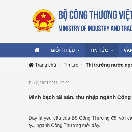
GIỚI THIỆU
TIN TỨC
VĂ
Trang chủ
Tin tức
Thị trường nước ng
Lãnh đạo Bộ
Hoạt động
Văn 
Thứ 2, 28/11/2016
|
00:00
Chức năng nhiệm vụ
Giải thưởng Công n
Văn 
Minh bạch tài sản, thu nhập ngành Côn
mại, Dịch vụ Việt N
Cơ cấu tổ chức
Văn 
Công Thương 57
Đây là yêu cầu của Bộ Công Thương đối với các
Hoạt động của Bộ t
ty... ngành Công Thương mới đây.