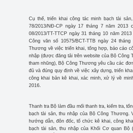
Công Thương - Công
Chuyển đổi số
Cụ thể, triển khai công tác minh bạch tài sản
78/2013/NĐ-CP ngày 17 tháng 7 năm 2013 c
Lịch sử phát triển
08/2013/TT-TTCP ngày 31 tháng 10 năm 2013 
Công văn số 10575/BCT-TTB ngày 24 tháng
Bản tin Thị trường 
Thương về việc triển khai, tổng hợp, báo cáo cô
Phát triển nguồn nhâ
nhập (được đăng tải trên website của Bộ Công
tham nhũng), Bộ Công Thương yêu cầu các đơn 
Phát triển bền vững
đủ và đúng quy định về việc xây dựng, triển kha
công khai bản kê khai, xác minh, xử lý về min
Tổ chức kiểm định
2016.
Văn hóa ngành Côn
Tái cơ cấu ngành 
Thanh tra Bộ làm đầu mối thanh tra, kiểm tra, t
bạch tài sản, thu nhập của Bộ Công Thương. 
Quản lý thị trường
hướng dẫn, đôn đốc, tổ chức kê khai, công kha
bạch tài sản, thu nhập của Khối Cơ quan Bộ
Sử dụng năng lượng 