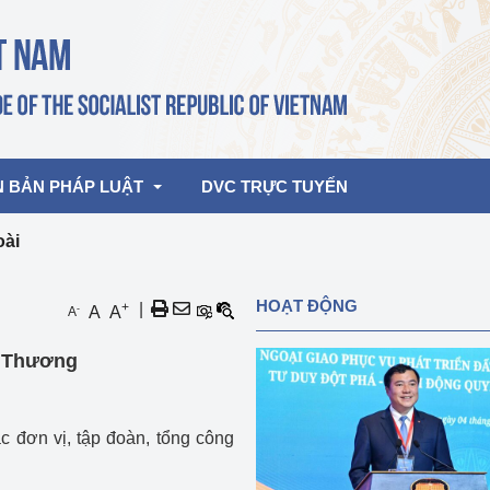
N BẢN PHÁP LUẬT
DVC TRỰC TUYẾN
oài
bản pháp quy
Hoạt động của lãnh đạo Đảng, Nhà 
HOẠT ĐỘNG
+
|
-
A
A
A
nước
ghiệp, Thương 
bản điều hành
g Thương
am 2026
Hoạt động của Lãnh đạo Bộ
bản hợp nhất
Hoạt động của các đơn vị
 đơn vị, tập đoàn, tổng công
rưởng