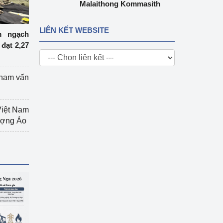
Malaithong Kommasith
LIÊN KẾT WEBSITE
m ngạch
đạt 2,27
tham vấn
Việt Nam
hượng Áo