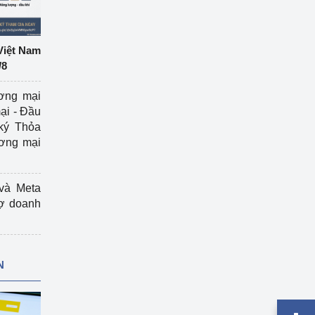
Việt Nam
/8
ương mại
ại - Đầu
ký Thỏa
ương mại
và Meta
rợ doanh
N