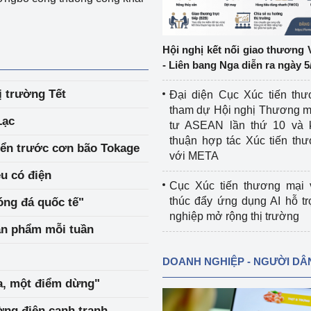
ệp
Công nghiệp nền tảng
Hội nghị kết nối giao thương 
ng
Chính sách
- Liên bang Nga diễn ra ngày 5
Sản xuất công nghiệp
hị trường Tết
Đại diện Cục Xúc tiến th
tham dự Hội nghị Thương m
Lạc
tư ASEAN lần thứ 10 và 
thuận hợp tác Xúc tiến th
biển trước cơn bão Tokage
với META
u có điện
Cục Xúc tiến thương mại 
thúc đẩy ứng dụng AI hỗ t
óng đá quốc tế"
nghiệp mở rộng thị trường
ản phẩm mỗi tuần
DOANH NGHIỆP - NGƯỜI DÂ
a, một điểm dừng"
ường điện cạnh tranh