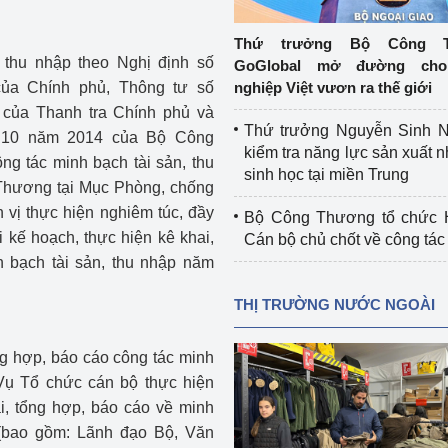
 luận
Họp báo
Thứ trưởng Bộ Công T
Thông cáo báo chí
, thu nhập theo Nghị định số
GoGlobal mở đường cho
ủa Chính phủ, Thông tư số
nghiệp Việt vươn ra thế giới
Điểm báo
của Thanh tra Chính phủ và
Thứ trưởng Nguyễn Sinh N
 10 năm 2014 của Bộ Công
Nông Lâm Thủy sản
kiểm tra năng lực sản xuất n
ng tác minh bạch tài sản, thu
sinh học tại miền Trung
n lực
 Thương tại Mục Phòng, chống
vị thực hiện nghiêm túc, đầy
Bộ Công Thương tổ chức H
i kế hoạch, thực hiện kê khai,
Cán bộ chủ chốt về công tác
h bạch tài sản, thu nhập năm
Tổ chức kiểm định kỹ thuật an toàn lao 
động thuộc thẩm quyền quản lý của 
THỊ TRƯỜNG NƯỚC NGOÀI
g Thương
Bộ Công Thương
Công Thương
ổng hợp, báo cáo công tác minh
Tổ chức được cấp GCN đăng ký, hoạt 
động kiểm định thiết bị, dụng cụ điện 
Vụ Tổ chức cán bộ thực hiện
làm việc ở môi trường không có nguy 
i, tổng hợp, báo cáo về minh
hiểm khí, bụi nổ
 (bao gồm: Lãnh đạo Bộ, Văn
tiết kiệm và 
Hiệu quả năng lượng