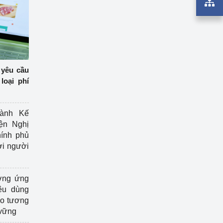
 yêu cầu
loại phí
ành Kế
ện Nghị
ính phủ
ợi người
ởng ứng
êu dùng
ạo tương
 vững