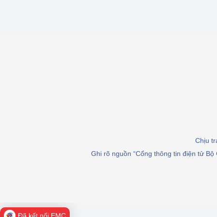
Chịu t
Ghi rõ nguồn “Cổng thông tin điện tử Bộ 
Đã kết nối EMC