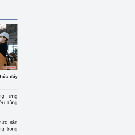
thúc đẩy
ng ứng
iêu dùng
hức sản
ng trong