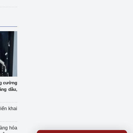
ng cường
ăng dầu,
riển khai
hàng hóa