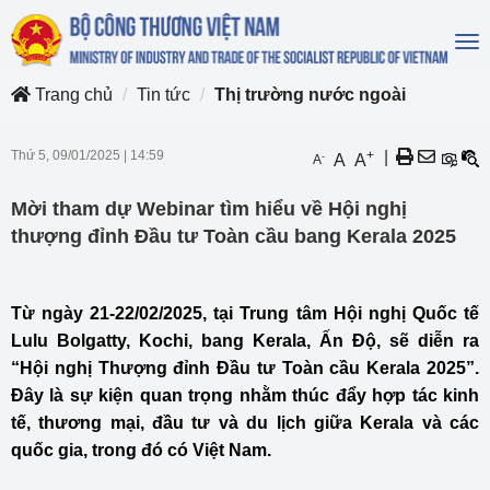
To
na
Trang chủ
Tin tức
Thị trường nước ngoài
Thứ 5, 09/01/2025
|
14:59
+
|
-
A
A
A
Mời tham dự Webinar tìm hiểu về Hội nghị
thượng đỉnh Đầu tư Toàn cầu bang Kerala 2025
Từ ngày 21-22/02/2025, tại Trung tâm Hội nghị Quốc tế
Lulu Bolgatty, Kochi, bang Kerala, Ấn Độ, sẽ diễn ra
“Hội nghị Thượng đỉnh Đầu tư Toàn cầu Kerala 2025”.
Đây là sự kiện quan trọng nhằm thúc đẩy hợp tác kinh
tế, thương mại, đầu tư và du lịch giữa Kerala và các
quốc gia, trong đó có Việt Nam.