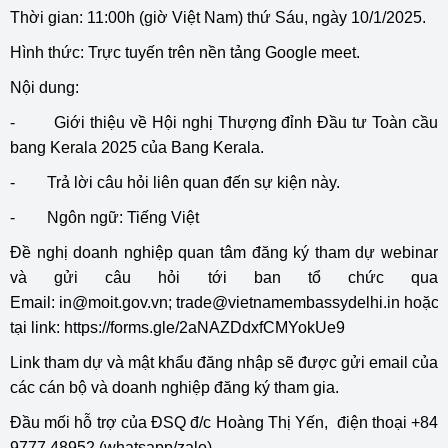
Thời gian: 11:00h (giờ Việt Nam) thứ Sáu, ngày 10/1/2025.
Hình thức: Trực tuyến trên nền tảng Google meet.
Nội dung:
- Giới thiệu về Hội nghị Thượng đỉnh Đầu tư Toàn cầu
bang Kerala 2025 của Bang Kerala.
- Trả lời câu hỏi liên quan đến sự kiện này.
- Ngôn ngữ: Tiếng Việt
Đề nghị doanh nghiệp quan tâm đăng ký tham dự webinar
và gửi câu hỏi tới ban tổ chức qua
Email:
in@moit.gov.vn
;
trade@vietnamembassydelhi.in
hoặc
tại link:
https://forms.gle/2aNAZDdxfCMYokUe9
Link tham dự và mật khẩu đăng nhập sẽ được gửi email của
các cán bộ và doanh nghiệp đăng ký tham gia.
Đầu mối hỗ trợ của ĐSQ đ/c Hoàng Thị Yến, điện thoại +84
9777 48952 (whatsapp/zalo)