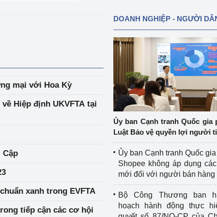
DOANH NGHIỆP - NGƯỜI DÂ
ương mại với Hoa Kỳ
n về Hiệp định UKVFTA tại
Ủy ban Cạnh tranh Quốc gia 
Luật Bảo vệ quyền lợi người t
i Cập
Ủy ban Cạnh tranh Quốc gia
Shopee không áp dụng các 
23
mới đối với người bán hàng
u chuẩn xanh trong EVFTA
Bộ Công Thương ban h
hoạch hành động thực hi
rong tiếp cận các cơ hội
quyết số 87/NQ-CP của Ch