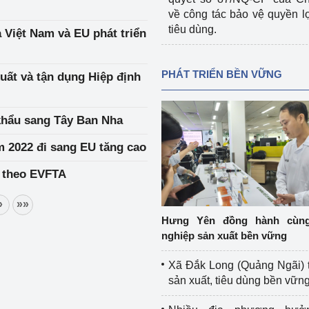
về công tác bảo vệ quyền l
tiêu dùng.
Việt Nam và EU phát triển
PHÁT TRIỂN BỀN VỮNG
uất và tận dụng Hiệp định
khẩu sang Tây Ban Nha
m 2022 đi sang EU tăng cao
 theo EVFTA
»
»»
Hưng Yên đồng hành cùn
nghiệp sản xuất bền vững
Xã Đắk Long (Quảng Ngãi) 
sản xuất, tiêu dùng bền vữn