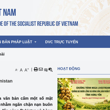
N BẢN PHÁP LUẬT
DVC TRỰC TUYẾN
oài
bản pháp quy
Hoạt động của lãnh đạo Đảng, Nhà 
HOẠT ĐỘNG
+
|
-
A
A
A
nước
ghiệp, Thương 
bản điều hành
nistan
am 2026
Hoạt động của Lãnh đạo Bộ
bản hợp nhất
Hoạt động của các đơn vị
ra văn bản cấm một số mặt
rưởng
n nhằm ngăn chặn nạn buôn