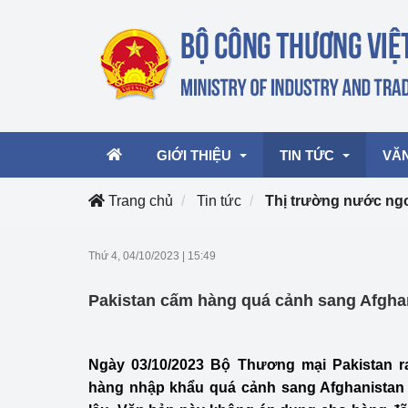
GIỚI THIỆU
TIN TỨC
VĂ
Trang chủ
Tin tức
Thị trường nước ng
Lãnh đạo Bộ
Hoạt động
Văn 
Thứ 4, 04/10/2023
|
15:49
Chức năng nhiệm vụ
Giải thưởng Công n
Văn 
Pakistan cấm hàng quá cảnh sang Afgha
mại, Dịch vụ Việt N
Cơ cấu tổ chức
Văn 
Công Thương 57
Ngày 03/10/2023 Bộ Thương mại Pakistan 
Hoạt động của Bộ t
hàng nhập khẩu quá cảnh sang Afghanista