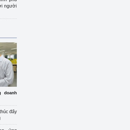
ợi người
g doanh
thúc đẩy
g