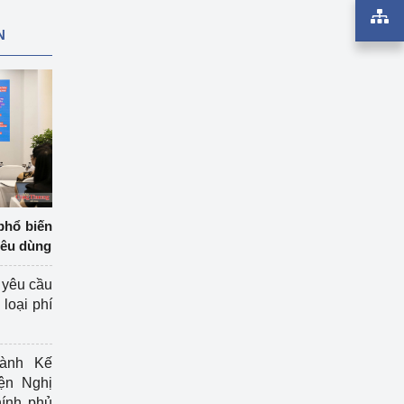
N
phổ biến
iêu dùng
 yêu cầu
loại phí
ành Kế
ện Nghị
ính phủ