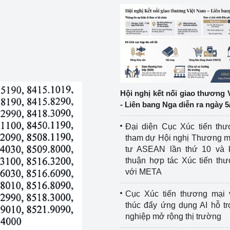
ệp
Công nghiệp nền tảng
ng
Chính sách
Sản xuất công nghiệp
Hội nghị kết nối giao thương 
- Liên bang Nga diễn ra ngày 5
Đại diện Cục Xúc tiến th
tham dự Hội nghị Thương m
tư ASEAN lần thứ 10 và 
thuận hợp tác Xúc tiến th
với META
Cục Xúc tiến thương mại 
thúc đẩy ứng dụng AI hỗ t
nghiệp mở rộng thị trường