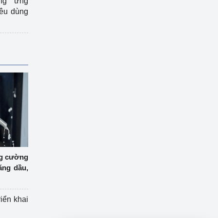
ng ứng
iêu dùng
ng cường
ăng dầu,
riển khai