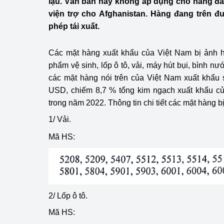
lậu. Văn bản này không áp dụng cho hàng đã
Công Thương - Công
viện trợ cho Afghanistan. Hàng đang trên 
phép tái xuất.
Chuyển đổi số
Lịch sử phát triển
Các mặt hàng xuất khẩu của Việt Nam bị ảnh 
phẩm vệ sinh, lốp ô tô, vải, máy hút bụi, bình nư
Bản tin Thị trường 
các mặt hàng nói trên của Việt Nam xuất khẩu s
USD, chiếm 8,7 % tổng kim ngạch xuất khẩu củ
Phát triển nguồn nhâ
trong năm 2022. Thông tin chi tiết các mặt hàng 
Phát triển bền vững
1/ Vải.
Tổ chức kiểm định
Mã HS:
Văn hóa ngành Côn
Tái cơ cấu ngành 
2/ Lốp ô tô.
Quản lý thị trường
Mã HS:
Sử dụng năng lượng 