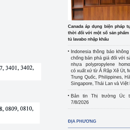
Cơ sở sản xuất, sửa chữa chai chứa 
LPG
 và đổi mới sáng 
Tổ chức huấn luyện, bồi dưỡng 
Canada áp dụng biện pháp t
nghiệp vụ kiểm định kỹ thuật an toàn 
thời đối với một số sản phẩm 
lao động
tủ lavabo nhập khẩu
Video bảo vệ môi trường
Indonesia thông báo không
chống bán phá giá đối với 
tưởng của Đảng
Album ảnh bảo vệ môi trường
nhựa polypropylene homo
có xuất xứ từ Ả Rập Xê Út, 
ời dân
Văn bản về môi trường
Trung Quốc, Philippines, H
Singapore, Thái Lan và Việ
Đọc báo giúp bạn
Khu vực miền Bắc
Bản tin Thị trường Úc t
ài
Khu vực miền Trung
Hiệp định EVFTA
7/8/2026
ớc
Khu vực miền Nam
Thị trường châu Á – châu Phi
ĐỊA PHƯƠNG
đưa nghị quyết 
Thị trường châu Âu – châu Mỹ
g vào cuộc sống