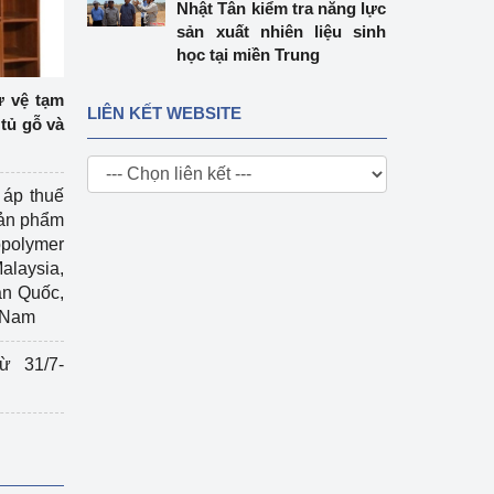
Nhật Tân kiểm tra năng lực
sản xuất nhiên liệu sinh
học tại miền Trung
ự vệ tạm
LIÊN KẾT WEBSITE
tủ gỗ và
 áp thuế
sản phẩm
polymer
Malaysia,
àn Quốc,
t Nam
ừ 31/7-