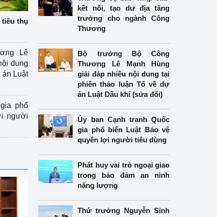
kết nối, tạo dư địa tăng
trưởng cho ngành Công
tiêu thụ
Thương
ương Lê
Bộ trưởng Bộ Công
nội dung
Thương Lê Mạnh Hùng
án Luật
giải đáp nhiều nội dung tại
phiên thảo luận Tổ về dự
án Luật Dầu khí (sửa đổi)
gia phổ
ợi người
Ủy ban Cạnh tranh Quốc
gia phổ biến Luật Bảo vệ
quyền lợi người tiêu dùng
Phát huy vai trò ngoại giao
trong bảo đảm an ninh
năng lượng
Thứ trưởng Nguyễn Sinh