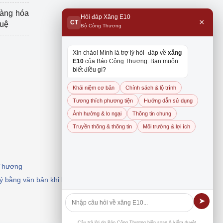
hàng hóa
Hỏi đáp Xăng E10
×
CT
tuệ
Bộ Công Thương
Xin chào! Mình là trợ lý hỏi–đáp về
xăng
E10
của Báo Công Thương. Bạn muốn
biết điều gì?
Khái niệm cơ bản
Chính sách & lộ trình
Tương thích phương tiện
Hướng dẫn sử dụng
Ảnh hưởng & lo ngại
Thông tin chung
Truyền thông & thông tin
Môi trường & lợi ích
 Thương
 ý bằng văn bản khi khai thác, dẫn nguồn.
➤
Câu trả lời do Báo Công Thương biên soạn & kiểm duyệt.