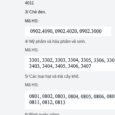
4011
hiệu quả
3/ Chè đen.
Khoa học, công nghệ
Mã HS:
tạo
Thông báo
4/ Mỹ phẩm và hóa phẩm vệ sinh.
Bảo vệ môi trường
Mã HS:
Bảo vệ nền tảng tư 
Doanh nghiệp - Ngư
Xúc tiến thương mại
5/ Các loại hạt và trái cây khô.
Mã HS:
Thị trường nước ngo
Thị trường trong nư
Ngành Công Thương 
6/ Bình nước nóng.
Đại hội XIV của Đản