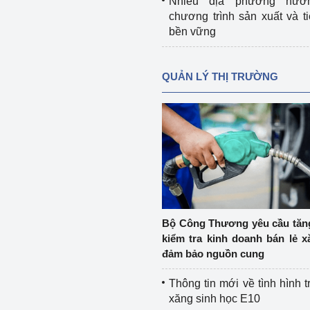
Nhiều địa phương hưở
chương trình sản xuất và t
bền vững
QUẢN LÝ THỊ TRƯỜNG
Bộ Công Thương yêu cầu tă
kiểm tra kinh doanh bán lẻ x
đảm bảo nguồn cung
Thông tin mới về tình hình t
xăng sinh học E10