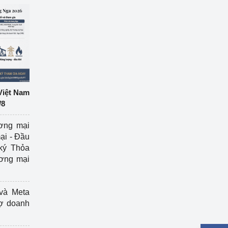
Việt Nam
/8
ương mại
ại - Đầu
ký Thỏa
ương mại
và Meta
rợ doanh