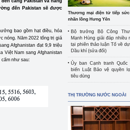
 đến cảng Pakistan và hàng
 luận
Họp báo
đường đến Pakistan sẽ được
Thương mại điện tử tiếp sức 
Thông cáo báo chí
nhãn lồng Hưng Yên
Điểm báo
hưởng bao gồm hạt điều, hóa
Bộ trưởng Bộ Công Th
ớc nóng. Năm 2022 tổng trị giá
Mạnh Hùng giải đáp nhiều 
Nông Lâm Thủy sản
tại phiên thảo luận Tổ về dự 
ang Afghanistan đạt 9,9 triệu
Dầu khí (sửa đổi)
a Việt Nam sang Afghanistan
n lực
bị cấm như sau:
Ủy ban Cạnh tranh Quốc 
biến Luật Bảo vệ quyền l
tiêu dùng
Tổ chức kiểm định kỹ thuật an toàn lao 
động thuộc thẩm quyền quản lý của 
g Thương
Bộ Công Thương
THỊ TRƯỜNG NƯỚC NGOÀI
Công Thương
Tổ chức được cấp GCN đăng ký, hoạt 
động kiểm định thiết bị, dụng cụ điện 
làm việc ở môi trường không có nguy 
hiểm khí, bụi nổ
tiết kiệm và 
Hiệu quả năng lượng