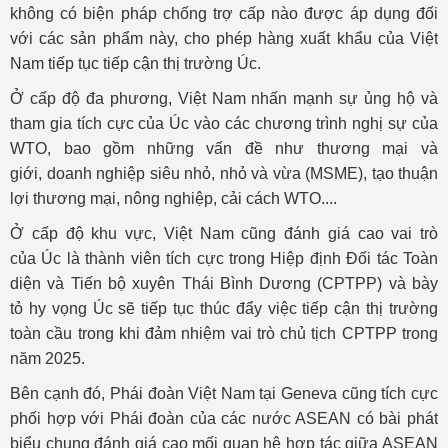
không có biện pháp chống trợ cấp nào được áp dụng đối
với các sản phẩm này, cho phép hàng xuất khẩu của Việt
Nam tiếp tục tiếp cận thị trường Úc.
Ở cấp độ đa phương, Việt Nam nhấn mạnh sự ủng hộ và
tham gia tích cực của Úc vào các chương trình nghị sự của
WTO, bao gồm những vấn đề như thương mại và
giới, doanh nghiệp siêu nhỏ, nhỏ và vừa (MSME), tạo thuận
lợi thương mại, nông nghiệp, cải cách WTO....
Ở cấp độ khu vực, Việt Nam cũng đánh giá cao vai trò
của Úc là thành viên tích cực trong Hiệp định Đối tác Toàn
diện và Tiến bộ xuyên Thái Bình Dương (CPTPP) và bày
tỏ hy vọng Úc sẽ tiếp tục thúc đẩy việc tiếp cận thị trường
toàn cầu trong khi đảm nhiệm vai trò chủ tịch CPTPP trong
năm 2025.
Bên cạnh đó, Phái đoàn Việt Nam tại Geneva cũng tích cực
phối hợp với Phái đoàn của các nước ASEAN có bài phát
biểu chung đánh giá cao mối quan hệ hợp tác giữa ASEAN