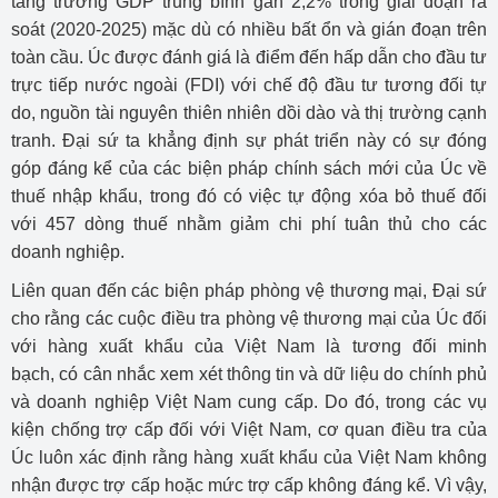
tăng trưởng GDP trung bình gần 2,2% trong giai đoạn rà
soát (2020-2025) mặc dù có nhiều bất ổn và gián đoạn trên
toàn cầu. Úc được đánh giá là điểm đến hấp dẫn cho đầu tư
trực tiếp nước ngoài (FDI) với chế độ đầu tư tương đối tự
do, nguồn tài nguyên thiên nhiên dồi dào và thị trường cạnh
tranh. Đại sứ ta khẳng định sự phát triển này có sự đóng
góp đáng kể của các biện pháp chính sách mới của Úc về
thuế nhập khẩu, trong đó có việc tự động xóa bỏ thuế đối
với 457 dòng thuế nhằm giảm chi phí tuân thủ cho các
doanh nghiệp.
Liên quan đến các biện pháp phòng vệ thương mại, Đại sứ
cho rằng các cuộc điều tra phòng vệ thương mại của Úc đối
với hàng xuất khẩu của Việt Nam là tương đối minh
bạch, có cân nhắc xem xét thông tin và dữ liệu do chính phủ
và doanh nghiệp Việt Nam cung cấp. Do đó, trong các vụ
kiện chống trợ cấp đối với Việt Nam, cơ quan điều tra của
Úc luôn xác định rằng hàng xuất khẩu của Việt Nam không
nhận được trợ cấp hoặc mức trợ cấp không đáng kể. Vì vậy,