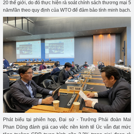
20 thế giới, do đó thực hiện rà soát chính sách thương mại 5
năm/lần theo quy định của WTO để đảm bảo tính minh bạch.
Phát biểu tại phiên họp, Đại sứ - Trưởng Phái đoàn Mai
Phan Dũng đánh giá cao việc nền kinh tế Úc vẫn đạt mức