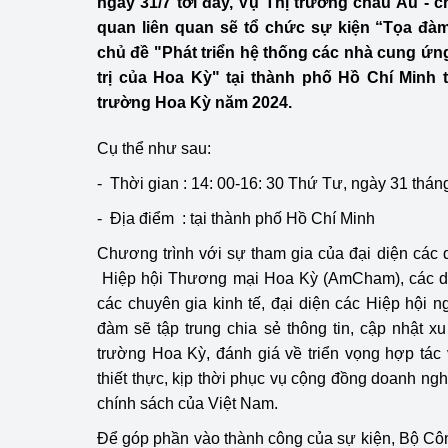
ngày 31/7 tới đây, Vụ Thị trường châu Âu - 
Công Thương - Công
quan liên quan sẽ tổ chức sự kiện “Tọa đàm
chủ đề "Phát triển hệ thống các nhà cung ứng
Chuyển đổi số
trị của Hoa Kỳ" tại thành phố Hồ Chí Minh 
Lịch sử phát triển
trường Hoa Kỳ năm 2024.
Bản tin Thị trường 
Cụ thể như sau:
- Thời gian : 14: 00-16: 30 Thứ Tư, ngày 31 thá
Phát triển nguồn nhâ
- Địa điểm : tại thành phố Hồ Chí Minh
Phát triển bền vững
Chương trình với sự tham gia của đại diện các
Tổ chức kiểm định
Hiệp hội Thương mại Hoa Kỳ (AmCham), các d
các chuyên gia kinh tế, đại diện các Hiệp hội
Văn hóa ngành Côn
đàm sẽ tập trung chia sẻ thông tin, cập nhật xu
trường Hoa Kỳ, đánh giá về triển vọng hợp tác
Tái cơ cấu ngành 
thiết thực, kịp thời phục vụ cộng đồng doanh n
Quản lý thị trường
chính sách của Việt Nam.
Để góp phần vào thành công của sự kiện, Bộ Cô
Sử dụng năng lượng 