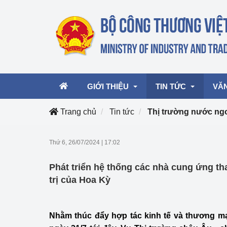
GIỚI THIỆU
TIN TỨC
VĂ
Trang chủ
Tin tức
Thị trường nước ng
Lãnh đạo Bộ
Hoạt động
Văn 
Thứ 6, 26/07/2024
|
17:02
Chức năng nhiệm vụ
Giải thưởng Công n
Văn 
Phát triển hệ thống các nhà cung ứng th
mại, Dịch vụ Việt N
Cơ cấu tổ chức
Văn 
trị của Hoa Kỳ
Công Thương 57
Hoạt động của Bộ t
Nhằm thúc đẩy hợp tác kinh tế và thương mạ