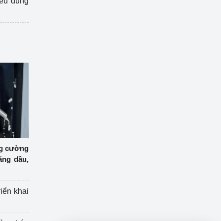
iêu dùng
ng cường
ăng dầu,
riển khai