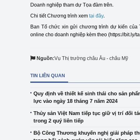
Doanh nghiệp tham dự Tọa đàm trên.
hiệu quả
Chi tiết Chương trình xem
tại đây
.
Khoa học, công nghệ
tạo
Ban Tổ chức xin gửi chương trình dự kiến ​​củ
online cho doanh nghiệp kèm theo (
https://bit.ly
Thông báo
Bảo vệ môi trường
Nguồn:
Vụ Thị trường châu Âu - châu Mỹ
Bảo vệ nền tảng tư 
TIN LIÊN QUAN
Doanh nghiệp - Ngư
Xúc tiến thương mại
Quy định về thiết kế sinh thái cho sản ph
lực vào ngày 18 tháng 7 năm 2024
Thị trường nước ngo
Thủy sản Việt Nam tiếp tục giữ vị trí đối t
Thị trường trong nư
trong 2 quý liên tiếp
Bộ Công Thương khuyến nghị giải pháp t
Ngành Công Thương 
Đại hội XIV của Đản