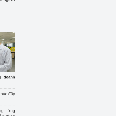
g doanh
thúc đẩy
g
ng ứng