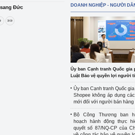
DOANH NGHIỆP - NGƯỜI DÂ
 sang Đức
»
»»
Ủy ban Cạnh tranh Quốc gia 
Luật Bảo vệ quyền lợi người t
Ủy ban Cạnh tranh Quốc gia
Shopee không áp dụng các 
mới đối với người bán hàng
Bộ Công Thương ban h
hoạch hành động thực hi
quyết số 87/NQ-CP của Ch
về công tác bảo vệ quyền l