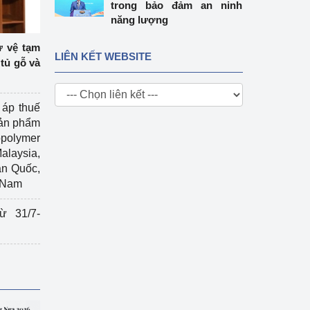
trong bảo đảm an ninh
năng lượng
ự vệ tạm
LIÊN KẾT WEBSITE
tủ gỗ và
 áp thuế
sản phẩm
polymer
Malaysia,
àn Quốc,
t Nam
ừ 31/7-