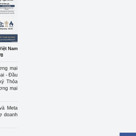
Việt Nam
/8
ương mại
ại - Đầu
ký Thỏa
ương mại
và Meta
rợ doanh