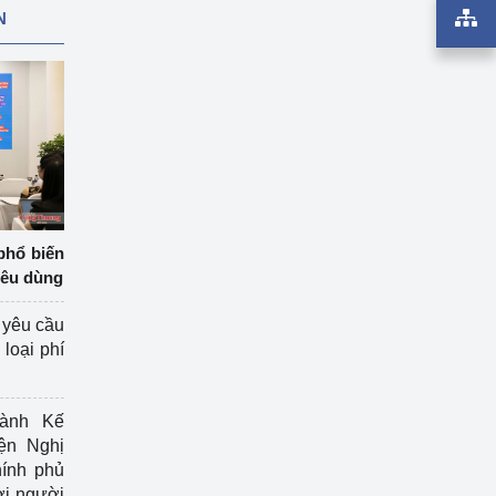
N
phổ biến
iêu dùng
 yêu cầu
loại phí
ành Kế
ện Nghị
ính phủ
ợi người