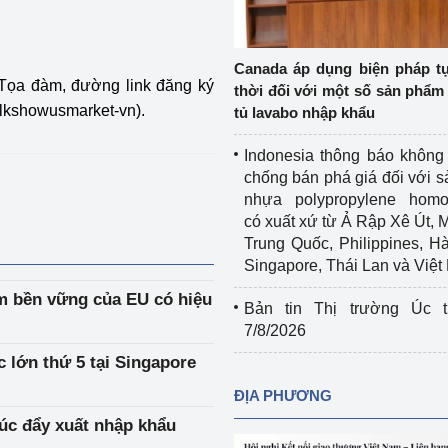
Cơ sở sản xuất, sửa chữa chai chứa 
LPG
 và đổi mới sáng 
Canada áp dụng biện pháp t
Tổ chức huấn luyện, bồi dưỡng 
a Tọa đàm, đường link đăng ký
thời đối với một số sản phẩm 
nghiệp vụ kiểm định kỹ thuật an toàn 
/talkshowusmarket-vn
).
tủ lavabo nhập khẩu
lao động
Indonesia thông báo không
Video bảo vệ môi trường
chống bán phá giá đối với 
nhựa polypropylene homo
tưởng của Đảng
Album ảnh bảo vệ môi trường
có xuất xứ từ Ả Rập Xê Út, 
Trung Quốc, Philippines, H
ời dân
Văn bản về môi trường
Singapore, Thái Lan và Việ
Đọc báo giúp bạn
Khu vực miền Bắc
ẩm bền vững của EU có hiệu
Bản tin Thị trường Úc t
7/8/2026
ài
Khu vực miền Trung
Hiệp định EVFTA
ác lớn thứ 5 tại Singapore
ớc
Khu vực miền Nam
Thị trường châu Á – châu Phi
ĐỊA PHƯƠNG
húc đẩy xuất nhập khẩu
đưa nghị quyết 
Thị trường châu Âu – châu Mỹ
g vào cuộc sống