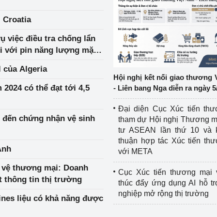
 Croatia
ệp
Công nghiệp nền tảng
ụ việc điều tra chống lẩn
ng
Chính sách
i với pin năng lượng mặt
a và Việt Nam
Sản xuất công nghiệp
l của Algeria
Hội nghị kết nối giao thương 
2024 có thể đạt tới 4,5
- Liên bang Nga diễn ra ngày 5
Đại diện Cục Xúc tiến th
n đến chứng nhận vệ sinh
tham dự Hội nghị Thương m
tư ASEAN lần thứ 10 và 
thuận hợp tác Xúc tiến th
Anh
với META
g vệ thương mại: Doanh
Cục Xúc tiến thương mại 
 thông tin thị trường
thúc đẩy ứng dụng AI hỗ t
nghiệp mở rộng thị trường
ines liệu có khả năng được