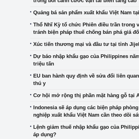
trong bối cảnh cước vận tải biển tăng cao
Quảng bá sản phẩm xuất khẩu Việt Nam tại
Phát triển công nghi
Thổ Nhĩ Kỳ tổ chức Phiên điều trần trong v
Phát triển năng lượ
tránh biện pháp thuế chống bán phá giá đố
trời từ Croatia, Jordan, Thái Lan, Malaysi
Xúc tiến thương mại và đầu tư tại tỉnh Jije
Dự báo nhập khẩu gạo của Philippines năm 
triệu tấn
EU ban hành quy định về sửa đổi liên qua
thú y
Cơ hội mở rộng thị phần mặt hàng gỗ tại 
Indonesia sẽ áp dụng các biện pháp phòn
nghiệp xuất khẩu Việt Nam cần theo dõi sát
Lệnh giảm thuế nhập khẩu gạo của Philipp
áp dụng?