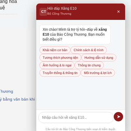
hàng hóa
tuệ
Hỏi đáp Xăng E10
×
CT
Bộ Công Thương
Xin chào! Mình là trợ lý hỏi–đáp về
xăng
E10
của Báo Công Thương. Bạn muốn
biết điều gì?
Khái niệm cơ bản
Chính sách & lộ trình
Tương thích phương tiện
Hướng dẫn sử dụng
Ảnh hưởng & lo ngại
Thông tin chung
Truyền thông & thông tin
Môi trường & lợi ích
 Thương
 ý bằng văn bản khi khai thác, dẫn nguồn.
➤
Câu trả lời do Báo Công Thương biên soạn & kiểm duyệt.