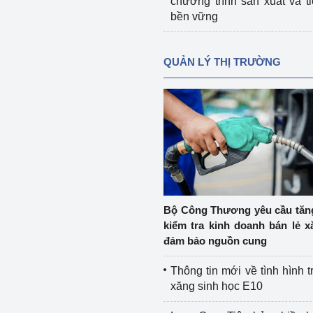
chương trình sản xuất và t
bền vững
QUẢN LÝ THỊ TRƯỜNG
Bộ Công Thương yêu cầu tă
kiểm tra kinh doanh bán lẻ x
đảm bảo nguồn cung
Thông tin mới về tình hình t
xăng sinh học E10