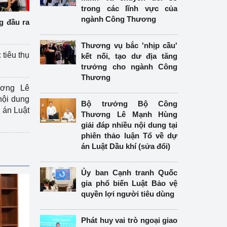
trong các lĩnh vực của
ngành Công Thương
g đầu ra
Thương vụ bắc 'nhịp cầu'
 tiêu thụ
kết nối, tạo dư địa tăng
trưởng cho ngành Công
Thương
ương Lê
nội dung
Bộ trưởng Bộ Công
án Luật
Thương Lê Mạnh Hùng
giải đáp nhiều nội dung tại
phiên thảo luận Tổ về dự
án Luật Dầu khí (sửa đổi)
Ủy ban Cạnh tranh Quốc
gia phổ biến Luật Bảo vệ
quyền lợi người tiêu dùng
Phát huy vai trò ngoại giao