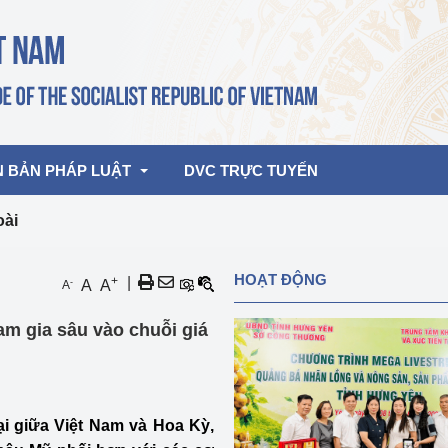
N BẢN PHÁP LUẬT
DVC TRỰC TUYẾN
oài
bản pháp quy
Hoạt động của lãnh đạo Đảng, Nhà 
HOẠT ĐỘNG
+
|
-
A
A
A
nước
ghiệp, Thương 
bản điều hành
am gia sâu vào chuỗi giá
am 2026
Hoạt động của Lãnh đạo Bộ
bản hợp nhất
Hoạt động của các đơn vị
rưởng
i giữa Việt Nam và Hoa Kỳ,