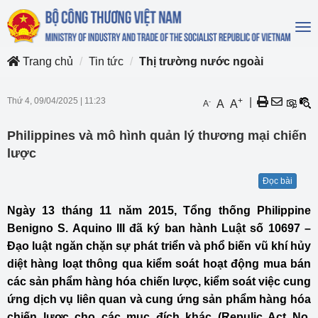
To
na
Trang chủ
Tin tức
Thị trường nước ngoài
Thứ 4, 09/04/2025
|
11:23
+
|
-
A
A
A
Philippines và mô hình quản lý thương mại chiến
lược
Đọc bài
Ngày 13 tháng 11 năm 2015, Tổng thống Philippine
Benigno S. Aquino III đã ký ban hành Luật số 10697 –
Đạo luật ngăn chặn sự phát triển và phổ biến vũ khí hủy
diệt hàng loạt thông qua kiểm soát hoạt động mua bán
các sản phẩm hàng hóa chiến lược, kiểm soát việc cung
ứng dịch vụ liên quan và cung ứng sản phẩm hàng hóa
chiến lược cho các mục đích khác (Repulic Act No.