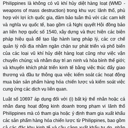
Philippines là không có vũ khí hủy diệt hàng loạt (WMD -
weapons of mass destruction) trong khu vực lãnh thổ, phù
hợp với lợi ích quốc gia, đảm bảo tuân thủ với các cam kết
và nghĩa vụ quốc tế, bao gồm cả Nghị quyết Hội đồng bảo
an liên hợp quốc số 1540, xây dựng và thực hiện các biện
pháp hiệu quả để tạo lập hành lang pháp lý, các cơ chế
quản lý nội địa nhằm ngăn chặn sự phát triển và phổ biến
của các loại vũ khí hủy diệt hàng loạt cũng như việc vận
chuyển chúng; và nhằm duy trì an ninh và hòa bình thế giới;
và khuyến khích phát triển kinh tế bằng việc thúc đẩy giao
thương và đầu tư thông qua việc kiểm soát các hoạt động
mua bán sản phẩm hàng hóa chiến lược và kiểm soát việc
cung ứng các dịch vụ liên quan.
Luật số 10697 áp dụng đối với (i) bất kỳ thể nhân hoặc cá
nhân đang hoạt động kinh doanh trong phạm vi lãnh thổ
Philippines mà có tham gia hoặc ý định tham gia xuất khẩu
các sản phẩm hàng hóa chiến lược từ Philippines, bao gồm
cả các đặc khu kinh tế và cầu cảng xuất khẩu tự do, nhập