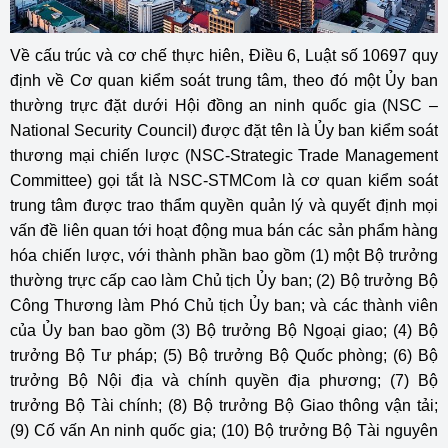
Về cấu trúc và cơ chế thực hiên, Điều 6, Luật số 10697 quy
định về Cơ quan kiểm soát trung tâm, theo đó một Ủy ban
thường trực đặt dưới Hội đồng an ninh quốc gia (NSC –
National Security Council) được đặt tên là Ủy ban kiểm soát
thương mại chiến lược (NSC-Strategic Trade Management
Committee) gọi tắt là NSC-STMCom là cơ quan kiểm soát
trung tâm được trao thẩm quyền quản lý và quyết định mọi
vấn đề liên quan tới hoạt động mua bán các sản phẩm hàng
hóa chiến lược, với thành phần bao gồm (1) một Bộ trưởng
thường trực cấp cao làm Chủ tịch Ủy ban; (2) Bộ trưởng Bộ
Công Thương làm Phó Chủ tịch Ủy ban; và các thành viên
của Ủy ban bao gồm (3) Bộ trưởng Bộ Ngoại giao; (4) Bộ
trưởng Bộ Tư pháp; (5) Bộ trưởng Bộ Quốc phòng; (6) Bộ
trưởng Bộ Nội địa và chính quyền địa phương; (7) Bộ
trưởng Bộ Tài chính; (8) Bộ trưởng Bộ Giao thông vận tải;
(9) Cố vấn An ninh quốc gia; (10) Bộ trưởng Bộ Tài nguyên