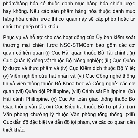
phẩm/hàng hóa có thuộc danh mục hàng hóa chiến lược
hay không. Nếu các sản phẩm hàng hóa thuộc danh mục
hàng hóa chiến lược thì cơ quan này sẽ cấp phép hoặc từ
chối cho phép nhập khẩu.
Phục vụ và hỗ trợ cho các hoạt động của Ủy ban kiểm soát
thương mại chiến lược NSC-STMCom bao gồm các cơ
quan có liên quan (i) Cục Hải quan thuộc Bộ Tài chính; (ii)
Cục Quản lý động vật thuộc Bộ Nông nghiệp; (iii) Cục Quản
lý dược và thực phẩm và (iv) Cục Kiểm dịch thuộc Bộ Y tế;
(v) Viện nghiên cứu hạt nhân và (vi) Cục Công nghệ thông
tin và viễn thông thuộc Bộ Khoa học và Công nghệ; các cơ
quan (vii) Quân đội Philippine, (viii) Cảnh sát Philippine, (ix)
Hải cảnh Philippine, (x) Cục An toàn giao thông thuộc Bộ
Giao thông vận tải, (xi) Cục Điều tra thuộc Bộ Tư pháp, (xii)
Văn phòng chưởng lý thuộc Văn phòng tổng thống, (xiii)
Cục dẫn độ đặc biệt và dẫn độ tội phạm, và các cơ quan cần
thiết khác.