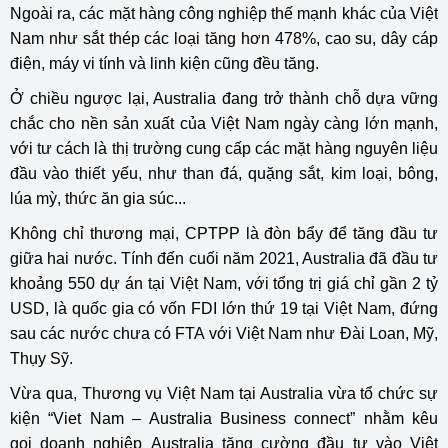
Ngoài ra, các mặt hàng công nghiệp thế mạnh khác của Việt
Nam như sắt thép các loại tăng hơn 478%, cao su, dây cáp
điện, máy vi tính và linh kiện cũng đều tăng.
Ở chiều ngược lại, Australia đang trở thành chỗ dựa vững
chắc cho nền sản xuất của Việt Nam ngày càng lớn mạnh,
với tư cách là thị trường cung cấp các mặt hàng nguyên liệu
đầu vào thiết yếu, như than đá, quặng sắt, kim loại, bông,
lúa mỳ, thức ăn gia súc...
Không chỉ thương mại, CPTPP là đòn bẩy để tăng đầu tư
giữa hai nước. Tính đến cuối năm 2021, Australia đã đầu tư
khoảng 550 dự án tại Việt Nam, với tổng trị giá chỉ gần 2 tỷ
USD, là quốc gia có vốn FDI lớn thứ 19 tại Việt Nam, đứng
sau các nước chưa có FTA với Việt Nam như Đài Loan, Mỹ,
Thụy Sỹ.
Vừa qua, Thương vụ Việt Nam tại Australia vừa tổ chức sự
kiện “Viet Nam – Australia Business connect” nhằm kêu
gọi doanh nghiệp Australia tăng cường đầu tư vào Việt