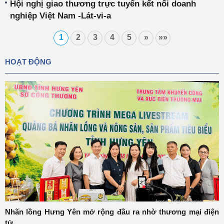
Hội nghị giao thương trực tuyến kết nối doanh
nghiệp Việt Nam -Lát-vi-a
1
2
3
4
5
»
»»
HOẠT ĐỘNG
Nhãn lồng Hưng Yên mở rộng đầu ra nhờ thương mại điện
tử