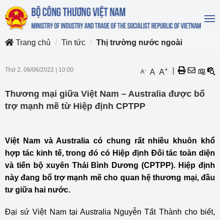
To
na
Trang chủ
Tin tức
Thị trường nước ngoài
Thứ 2, 06/06/2022
|
10:00
+
|
-
A
A
A
Thương mại giữa Việt Nam – Australia được bổ
trợ mạnh mẽ từ Hiệp định CPTPP
Việt Nam và Australia có chung rất nhiều khuôn khổ
hợp tác kinh tế, trong đó có Hiệp định Đối tác toàn diện
và tiến bộ xuyên Thái Bình Dương (CPTPP). Hiệp định
này đang bổ trợ mạnh mẽ cho quan hệ thương mại, đầu
tư giữa hai nước.
Đại sứ Việt Nam tại Australia Nguyễn Tất Thành cho biết,