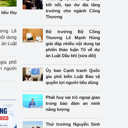
kết nối, tạo dư địa tăng
trưởng cho ngành Công
tiêu thụ
Thương
ương Lê
Bộ trưởng Bộ Công
nội dung
Thương Lê Mạnh Hùng
án Luật
giải đáp nhiều nội dung tại
phiên thảo luận Tổ về dự
án Luật Dầu khí (sửa đổi)
gia phổ
ợi người
Ủy ban Cạnh tranh Quốc
gia phổ biến Luật Bảo vệ
quyền lợi người tiêu dùng
Phát huy vai trò ngoại giao
trong bảo đảm an ninh
năng lượng
Thứ trưởng Nguyễn Sinh