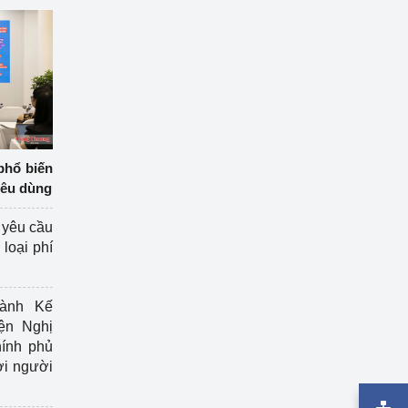
phổ biến
iêu dùng
 yêu cầu
loại phí
ành Kế
ện Nghị
ính phủ
ợi người