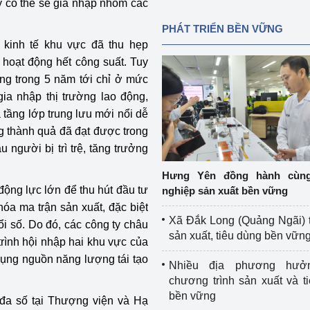
y có thể sẽ gia nhập nhóm các
PHÁT TRIỂN BỀN VỮNG
 kinh tế khu vực đã thu hẹp
 hoạt động hết công suất. Tuy
ởng trong 5 năm tới chỉ ở mức
a nhập thị trường lao động,
 tầng lớp trung lưu mới nổi dễ
g thành quả đã đạt được trong
người bị trì trệ, tăng trưởng
Hưng Yên đồng hành cùn
 động lực lớn để thu hút đầu tư
nghiệp sản xuất bền vững
óa ma trận sản xuất, đặc biệt
Xã Đắk Long (Quảng Ngãi) 
i số. Do đó, các công ty châu
sản xuất, tiêu dùng bền vữn
trình hội nhập hai khu vực của
 dụng nguồn năng lượng tái tạo
Nhiều địa phương hưở
chương trình sản xuất và t
bền vững
đa số tại Thượng viện và Hạ