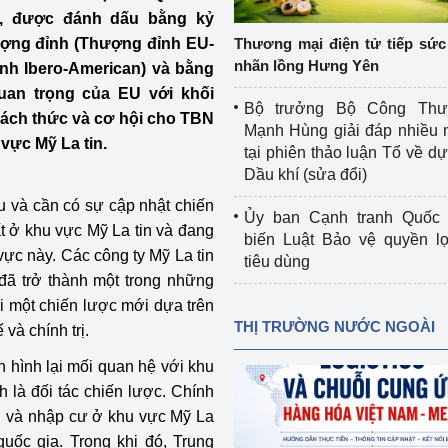
 luận
Họp báo
), được đánh dấu bằng kỷ
hượng đỉnh (Thượng đỉnh EU-
Thương mại điện tử tiếp sức 
Thông cáo báo chí
nhãn lồng Hưng Yên
h Ibero-American) và bằng
quan trọng của EU với khối
Điểm báo
Bộ trưởng Bộ Công Th
hách thức và cơ hội cho TBN
Mạnh Hùng giải đáp nhiều 
Nông Lâm Thủy sản
vực Mỹ La tin.
tại phiên thảo luận Tổ về dự 
Dầu khí (sửa đổi)
n lực
u và cần có sự cập nhật chiến
Ủy ban Cạnh tranh Quốc 
t ở khu vực Mỹ La tin và đang
biến Luật Bảo vệ quyền l
ực này. Các công ty Mỹ La tin
tiêu dùng
Tổ chức kiểm định kỹ thuật an toàn lao 
đã trở thành một trong những
động thuộc thẩm quyền quản lý của 
i một chiến lược mới dựa trên
g Thương
Bộ Công Thương
THỊ TRƯỜNG NƯỚC NGOÀI
và chính trị.
Công Thương
Tổ chức được cấp GCN đăng ký, hoạt 
 hình lại mối quan hệ với khu
động kiểm định thiết bị, dụng cụ điện 
h là đối tác chiến lược. Chính
làm việc ở môi trường không có nguy 
i và nhập cư ở khu vực Mỹ La
hiểm khí, bụi nổ
quốc gia. Trong khi đó, Trung
tiết kiệm và 
Hiệu quả năng lượng