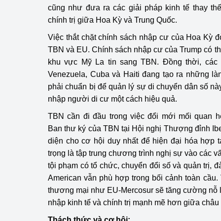
cũng như đưa ra các giải pháp kinh tế thay thế
chính trị giữa Hoa Kỳ và Trung Quốc.
Phát triển công nghi
Việc thắt chặt chính sách nhập cư của Hoa Kỳ đ
Phát triển năng lượ
TBN và EU. Chính sách nhập cư của Trump có thể
khu vực Mỹ La tin sang TBN. Đồng thời, các
Venezuela, Cuba và Haiti đang tạo ra những l
phải chuẩn bị để quản lý sự di chuyển dân số nà
nhập người di cư một cách hiệu quả.
TBN cần đi đầu trong việc đổi mới mối quan h
Ban thư ký của TBN tại Hội nghị Thượng đỉnh I
diện cho cơ hội duy nhất để hiện đại hóa hợp 
trọng là tập trung chương trình nghị sự vào các v
tội phạm có tổ chức, chuyển đổi số và quản trị,
American vẫn phù hợp trong bối cảnh toàn cầu.
thương mại như EU-Mercosur sẽ tăng cường nỗ l
nhập kinh tế và chính trị mạnh mẽ hơn giữa châu
Thách thức và cơ hội: