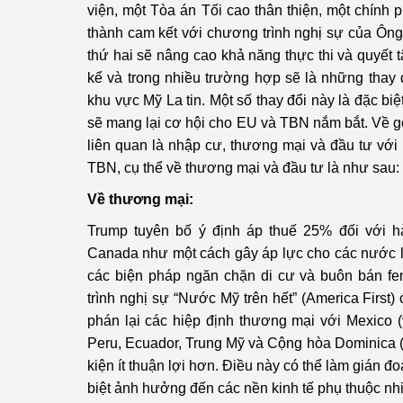
viện, một Tòa án Tối cao thân thiện, một chính
thành cam kết với chương trình nghị sự của Ôn
thứ hai sẽ nâng cao khả năng thực thi và quyết
kể và trong nhiều trường hợp sẽ là những thay đ
khu vực Mỹ La tin. Một số thay đổi này là đặc bi
sẽ mang lại cơ hội cho EU và TBN nắm bắt. Về gó
liên quan là nhập cư, thương mại và đầu tư với
TBN, cụ thể về thương mại và đầu tư là như sau:
Về thương mại:
Trump tuyên bố ý định áp thuế 25% đối với 
Canada như một cách gây áp lực cho các nước l
các biện pháp ngăn chặn di cư và buôn bán fe
trình nghị sự “Nước Mỹ trên hết” (America First
phán lại các hiệp định thương mại với Mexico 
Peru, Ecuador, Trung Mỹ và Cộng hòa Dominica
kiện ít thuận lợi hơn. Điều này có thể làm gián 
biệt ảnh hưởng đến các nền kinh tế phụ thuộc nh