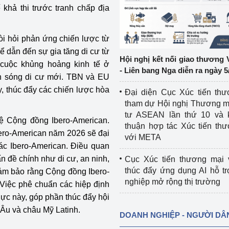
 khả thi trước tranh chấp địa
ệp
Công nghiệp nền tảng
òi hỏi phản ứng chiến lược từ
ng
Chính sách
 dẫn đến sự gia tăng di cư từ
Hội nghị kết nối giao thương 
 cuộc khủng hoảng kinh tế ở
Sản xuất công nghiệp
- Liên bang Nga diễn ra ngày 5
àn sóng di cư mới. TBN và EU
y, thúc đẩy các chiến lược hòa
Đại diện Cục Xúc tiến th
tham dự Hội nghị Thương m
tư ASEAN lần thứ 10 và 
ệ Cộng đồng Ibero-American.
thuận hợp tác Xúc tiến th
bero-American năm 2026 sẽ đại
với META
tác Ibero-American. Điều quan
ấn đề chính như di cư, an ninh,
Cục Xúc tiến thương mại 
thúc đẩy ứng dụng AI hỗ t
 đảm bảo rằng Cộng đồng Ibero-
nghiệp mở rộng thị trường
 Việc phê chuẩn các hiệp định
ực này, góp phần thúc đẩy hội
 Âu và châu Mỹ Latinh.
DOANH NGHIỆP - NGƯỜI DÂ