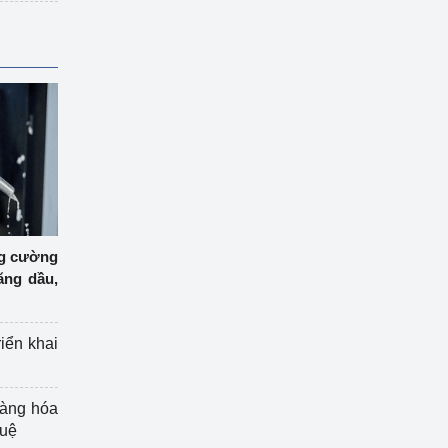
ng cường
ăng dầu,
riển khai
hàng hóa
tuệ