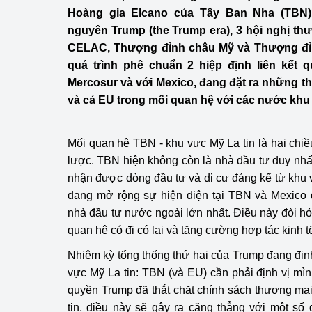
Công Thương - Công
Hoàng gia Elcano của Tây Ban Nha (TBN
nguyên Trump (the Trump era), 3 hội nghị t
Chuyển đổi số
CELAC, Thượng đỉnh châu Mỹ và Thượng đỉn
quá trình phê chuẩn 2 hiệp định liên kết 
Lịch sử phát triển
Mercosur và với Mexico, đang đặt ra những t
Bản tin Thị trường 
và cả EU trong mối quan hệ với các nước khu 
Phát triển nguồn nhâ
Mối quan hệ TBN - khu vực Mỹ La tin là hai chiề
Phát triển bền vững
lược. TBN hiện không còn là nhà đầu tư duy nhấ
nhận được dòng đầu tư và di cư đáng kể từ khu v
Tổ chức kiểm định
đang mở rộng sự hiện diện tại TBN và Mexico 
nhà đầu tư nước ngoài lớn nhất. Điều này đòi hỏ
Văn hóa ngành Côn
quan hệ có đi có lại và tăng cường hợp tác kinh tế 
Tái cơ cấu ngành 
Nhiệm kỳ tổng thống thứ hai của Trump đang định
vực Mỹ La tin: TBN (và EU) cần phải định vị mìn
Quản lý thị trường
quyền Trump đã thắt chặt chính sách thương mạ
tin, điều này sẽ gây ra căng thẳng với một số 
Sử dụng năng lượng 