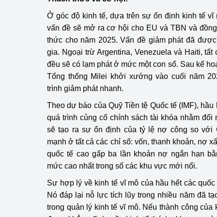
Ở góc độ kinh tế, dựa trên sự ổn định kinh tế v
vấn đề sẽ mở ra cơ hội cho EU và TBN và đồng 
thức cho năm 2025. Vấn đề giảm phát đã được 
gia. Ngoại trừ Argentina, Venezuela và Haiti, tất
đều sẽ có lạm phát ở mức một con số. Sau kế ho
Tổng thống Milei khởi xướng vào cuối năm 202
trình giảm phát nhanh.
Theo dự báo của Quỹ Tiền tệ Quốc tế (IMF), hầu 
quá trình củng cố chính sách tài khóa nhằm đối 
sẽ tạo ra sự ổn định của tỷ lệ nợ công so với
mạnh ở tất cả các chỉ số: vốn, thanh khoản, nợ xấ
quốc tế cao gấp ba lần khoản nợ ngắn hạn bằn
mức cao nhất trong số các khu vực mới nổi.
Sự hợp lý về kinh tế vĩ mô của hầu hết các quốc
Nó đáp lại nỗ lực tích lũy trong nhiều năm đã t
trong quản lý kinh tế vĩ mô. Nếu thành công của 