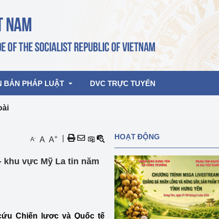
N BẢN PHÁP LUẬT
DVC TRỰC TUYẾN
oài
bản pháp quy
Hoạt động của lãnh đạo Đảng, Nhà 
HOẠT ĐỘNG
+
|
-
A
A
A
nước
ghiệp, Thương 
bản điều hành
- khu vực Mỹ La tin năm
am 2026
Hoạt động của Lãnh đạo Bộ
bản hợp nhất
Hoạt động của các đơn vị
rưởng
cứu Chiến lược và Quốc tế