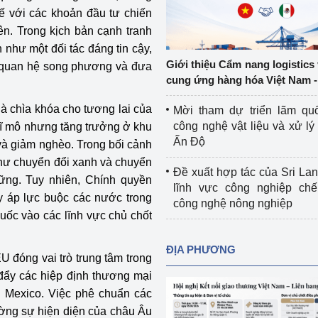
tế với các khoản đầu tư chiến
Cơ sở sản xuất, sửa chữa chai chứa 
LPG
ên. Trong kịch bản cạnh tranh
 và đổi mới sáng 
như một đối tác đáng tin cậy,
Tổ chức huấn luyện, bồi dưỡng 
Giới thiệu Cẩm nang logistics
g quan hệ song phương và đưa
nghiệp vụ kiểm định kỹ thuật an toàn 
cung ứng hàng hóa Việt Nam -
lao động
là chìa khóa cho tương lai của
Mời tham dự triển lãm qu
Video bảo vệ môi trường
công nghệ vật liệu và xử lý 
 vĩ mô nhưng tăng trưởng ở khu
Ấn Độ
và giảm nghèo. Trong bối cảnh
tưởng của Đảng
Album ảnh bảo vệ môi trường
 như chuyển đổi xanh và chuyển
Đề xuất hợp tác của Sri Lan
 vững. Tuy nhiên, Chính quyền
ời dân
Văn bản về môi trường
lĩnh vực công nghiệp chế
y áp lực buộc các nước trong
công nghệ nông nghiệp
Đọc báo giúp bạn
Khu vực miền Bắc
uốc vào các lĩnh vực chủ chốt
ài
Khu vực miền Trung
Hiệp định EVFTA
ĐỊA PHƯƠNG
 đóng vai trò trung tâm trong
ớc
Khu vực miền Nam
Thị trường châu Á – châu Phi
 đẩy các hiệp định thương mại
i Mexico. Việc phê chuẩn các
đưa nghị quyết 
Thị trường châu Âu – châu Mỹ
ường sự hiện diện của châu Âu
g vào cuộc sống