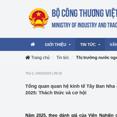
GIỚI THIỆU
TIN TỨC
VĂ
Trang chủ
Tin tức
Thị trường nước ng
Lãnh đạo Bộ
Hoạt động
Văn 
Thứ 2, 10/02/2025
|
09:18
Chức năng nhiệm vụ
Giải thưởng Công n
Văn 
Tổng quan quan hệ kinh tế Tây Ban Nha 
mại, Dịch vụ Việt N
Cơ cấu tổ chức
Văn 
2025: Thách thức và cơ hội
Công Thương 57
Hoạt động của Bộ t
Năm 2025, theo đánh giá của Viện Nghiên 