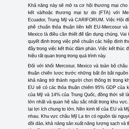
Khả năng này sẽ mở ra cơ hội thương mại cho E
kết và/hoặc thương mại tự do (FTA) với Mex
Ecuador, Trung Mỹ và CARIFORUM. Việc Hội đ
phê chuẩn thỏa thuận liên kết EU-Mercosur và
Mexico là điều cần thiết để tận dụng chúng. Vai
quyết định trong việc phê chuẩn các hiệp định 
đây trong việc kết thúc đàm phán. Việc kết thúc 
hiệu rất quan trọng trong quá trình này.
Đối với khối Mercosur, Mexico và toàn bộ châu
thuận chiến lược trước những bất ổn bắt nguồn
khả năng trở thành người chơi thống trị trong
EU sẽ có các thỏa thuận chiếm 95% GDP của kh
của Mỹ và 14% của Trung Quốc, đồng thời sẽ l
lớn nhất và quan hệ sâu sắc nhất trong khu vự
lại lợi ích chung to lớn. Nền kinh tế của EU và M
nhau. Khu vực châu Mỹ La tin có nguồn tài ngu
dồi dào, khả năng sản xuất năng lượng sạch và