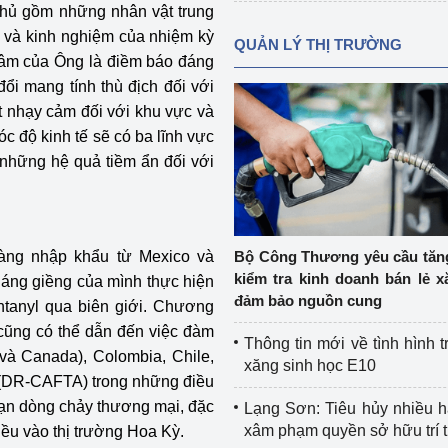
 phủ gồm những nhân vật trung
g và kinh nghiệm của nhiệm kỳ
QUẢN LÝ THỊ TRƯỜNG
 tâm của Ông là điềm báo đáng
ổi mang tính thù địch đối với
ệt nhạy cảm đối với khu vực và
c độ kinh tế sẽ có ba lĩnh vực
 những hệ quả tiềm ẩn đối với
hàng nhập khẩu từ Mexico và
Bộ Công Thương yêu cầu tă
kiểm tra kinh doanh bán lẻ x
áng giềng của mình thực hiện
đảm bảo nguồn cung
ntanyl qua biên giới. Chương
) cũng có thể dẫn đến việc đàm
Thông tin mới về tình hình t
(và Canada), Colombia, Chile,
xăng sinh học E10
 (DR-CAFTA) trong những điều
đoạn dòng chảy thương mại, đặc
Lạng Sơn: Tiêu hủy nhiều 
xâm phạm quyền sở hữu trí 
iều vào thị trường Hoa Kỳ.