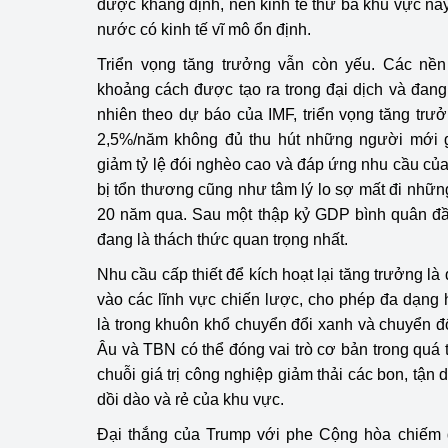
được khẳng định, nền kinh tế thứ ba khu vực nà
nước có kinh tế vĩ mô ổn định.
Triển vọng tăng trưởng vẫn còn yếu. Các nền
khoảng cách được tạo ra trong đại dịch và đang
nhiên theo dự báo của IMF, triển vọng tăng trư
2,5%/năm không đủ thu hút những người mới gi
giảm tỷ lệ đói nghèo cao và đáp ứng nhu cầu của
bị tổn thương cũng như tâm lý lo sợ mất đi nhữn
20 năm qua. Sau một thập kỷ GDP bình quân đầu 
đang là thách thức quan trọng nhất.
Nhu cầu cấp thiết để kích hoạt lại tăng trưởng là
vào các lĩnh vực chiến lược, cho phép đa dạng h
là trong khuôn khổ chuyển đổi xanh và chuyển đổ
Âu và TBN có thể đóng vai trò cơ bản trong quá 
chuỗi giá trị công nghiệp giảm thải các bon, tận
dồi dào và rẻ của khu vực.
Đại thắng của Trump với phe Cộng hòa chiếm 