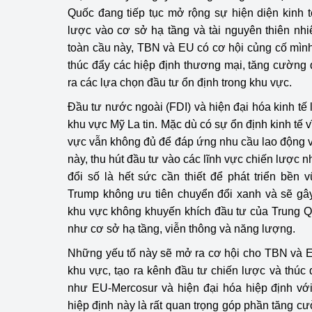
hiệu quả
Quốc đang tiếp tục mở rộng sự hiện diện kinh 
lược vào cơ sở hạ tầng và tài nguyên thiên nhi
Khoa học, công nghệ
toàn cầu này, TBN và EU có cơ hội củng cố mình 
tạo
thúc đẩy các hiệp định thương mại, tăng cườn
ra các lựa chọn đầu tư ổn định trong khu vực.
Thông báo
Đầu tư nước ngoài (FDI) và hiện đại hóa kinh tế 
Bảo vệ môi trường
khu vực Mỹ La tin. Mặc dù có sự ổn định kinh tế
vực vẫn không đủ để đáp ứng nhu cầu lao động 
Bảo vệ nền tảng tư 
này, thu hút đầu tư vào các lĩnh vực chiến lược
đổi số là hết sức cần thiết để phát triển bền
Doanh nghiệp - Ngư
Trump không ưu tiên chuyển đổi xanh và sẽ gâ
Xúc tiến thương mại
khu vực không khuyến khích đầu tư của Trung Q
như cơ sở hạ tầng, viễn thông và năng lượng.
Thị trường nước ngo
Những yếu tố này sẽ mở ra cơ hội cho TBN và EU
Thị trường trong nư
khu vực, tạo ra kênh đầu tư chiến lược và thúc
như EU-Mercosur và hiện đại hóa hiệp định vớ
Ngành Công Thương 
hiệp định này là rất quan trọng góp phần tăng c
Đại hội XIV của Đản