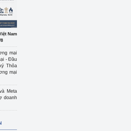
Việt Nam
/8
ương mại
ại - Đầu
ký Thỏa
ương mại
và Meta
rợ doanh
N