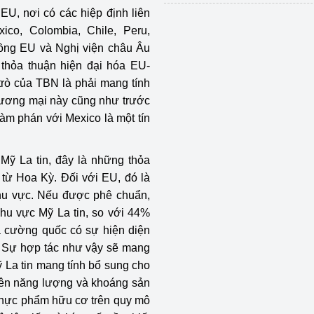
U, nơi có các hiệp định liên
ico, Colombia, Chile, Peru,
ồng EU và Nghị viện châu Âu
 thỏa thuận hiện đại hóa EU-
 trò của TBN là phải mang tính
thương mại này cũng như trước
đàm phán với Mexico là một tín
 Mỹ La tin, đây là những thỏa
 từ Hoa Kỳ. Đối với EU, đó là
 khu vực. Nếu được phê chuẩn,
u vực Mỹ La tin, so với 44%
à cường quốc có sự hiện diện
c. Sự hợp tác như vậy sẽ mang
ỹ La tin mang tính bổ sung cho
yên năng lượng và khoáng sản
 thực phẩm hữu cơ trên quy mô