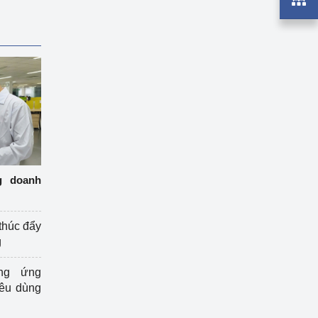
g doanh
thúc đẩy
g
ng ứng
iêu dùng