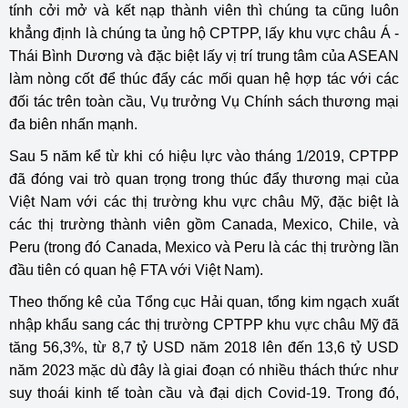
tính cởi mở và kết nạp thành viên thì chúng ta cũng luôn
khẳng định là chúng ta ủng hộ CPTPP, lấy khu vực châu Á -
Thái Bình Dương và đặc biệt lấy vị trí trung tâm của ASEAN
làm nòng cốt để thúc đẩy các mối quan hệ hợp tác với các
đối tác trên toàn cầu, Vụ trưởng Vụ Chính sách thương mại
đa biên nhấn mạnh.
Sau 5 năm kể từ khi có hiệu lực vào tháng 1/2019, CPTPP
đã đóng vai trò quan trọng trong thúc đẩy thương mại của
Việt Nam với các thị trường khu vực châu Mỹ, đặc biệt là
các thị trường thành viên gồm Canada, Mexico, Chile, và
Peru (trong đó Canada, Mexico và Peru là các thị trường lần
đầu tiên có quan hệ FTA với Việt Nam).
Theo thống kê của Tổng cục Hải quan, tổng kim ngạch xuất
nhập khẩu sang các thị trường CPTPP khu vực châu Mỹ đã
tăng 56,3%, từ 8,7 tỷ USD năm 2018 lên đến 13,6 tỷ USD
năm 2023 mặc dù đây là giai đoạn có nhiều thách thức như
suy thoái kinh tế toàn cầu và đại dịch Covid-19. Trong đó,