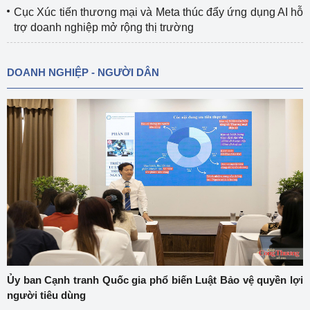
Cục Xúc tiến thương mại và Meta thúc đẩy ứng dụng AI hỗ
trợ doanh nghiệp mở rộng thị trường
DOANH NGHIỆP - NGƯỜI DÂN
Ủy ban Cạnh tranh Quốc gia phổ biến Luật Bảo vệ quyền lợi
người tiêu dùng