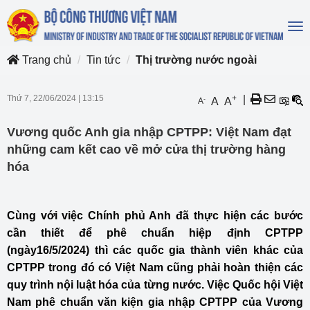
To
na
Trang chủ
Tin tức
Thị trường nước ngoài
Thứ 7, 22/06/2024
|
13:15
+
|
-
A
A
A
Vương quốc Anh gia nhập CPTPP: Việt Nam đạt
những cam kết cao về mở cửa thị trường hàng
hóa
Cùng với việc Chính phủ Anh đã thực hiện các bước
cần thiết để phê chuẩn hiệp định CPTPP
(ngày16/5/2024) thì các quốc gia thành viên khác của
CPTPP trong đó có Việt Nam cũng phải hoàn thiện các
quy trình nội luật hóa của từng nước. Việc Quốc hội Việt
Nam phê chuẩn văn kiện gia nhập CPTPP của Vương