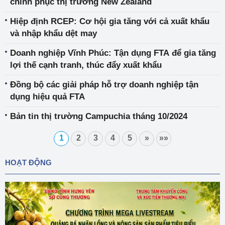
chinh phục thị trường New Zealand
Hiệp định RCEP: Cơ hội gia tăng với cả xuất khẩu
và nhập khẩu dệt may
Doanh nghiệp Vĩnh Phúc: Tận dụng FTA để gia tăng
lợi thế cạnh tranh, thúc đẩy xuất khẩu
Đồng bộ các giải pháp hỗ trợ doanh nghiệp tận
dụng hiệu quả FTA
Bản tin thị trường Campuchia tháng 10/2024
1
2
3
4
5
»
»»
HOẠT ĐỘNG