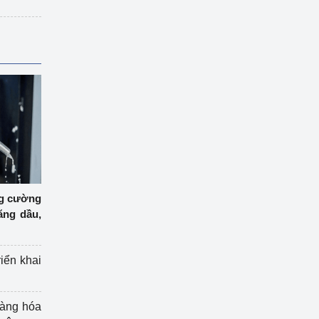
ng cường
ăng dầu,
riển khai
hàng hóa