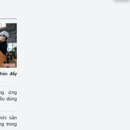
thúc đẩy
ng ứng
iêu dùng
hức sản
ng trong