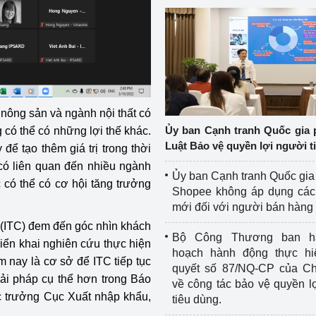
 nông sản và ngành nội thất có
Ủy ban Cạnh tranh Quốc gia 
 có thể có những lợi thế khác.
Luật Bảo vệ quyền lợi người t
để tạo thêm giá trị trong thời
có liên quan đến nhiều ngành
Ủy ban Cạnh tranh Quốc gia
 có thể có cơ hội tăng trưởng
Shopee không áp dụng các 
mới đối với người bán hàng
(ITC) đem đến góc nhìn khách
Bộ Công Thương ban h
iển khai nghiên cứu thực hiện
hoạch hành động thực hi
m nay là cơ sở để ITC tiếp tục
quyết số 87/NQ-CP của Ch
iải pháp cụ thể hơn trong Báo
về công tác bảo vệ quyền l
 trưởng Cục Xuất nhập khẩu,
tiêu dùng.