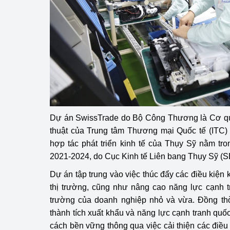
Dự án SwissTrade do Bộ Công Thương là Cơ qua
thuật của Trung tâm Thương mại Quốc tế (ITC)
hợp tác phát triển kinh tế của Thụy Sỹ nằm tr
2021-2024, do Cục Kinh tế Liên bang Thụy Sỹ (S
Dự án tập trung vào việc thúc đẩy các điều kiện
thị trường, cũng như nâng cao năng lực cạnh t
trường của doanh nghiệp nhỏ và vừa. Đồng thờ
thành tích xuất khẩu và năng lực cạnh tranh quố
cách bền vững thông qua việc cải thiện các điều