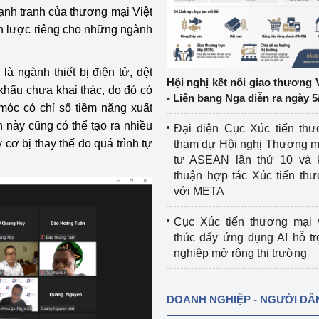
ạnh tranh của thương mại Việt
ến lược riêng cho những ngành
ệp
Công nghiệp nền tảng
ng
Chính sách
à ngành thiết bị điện tử, dệt
Hội nghị kết nối giao thương 
khẩu chưa khai thác, do đó có
Sản xuất công nghiệp
- Liên bang Nga diễn ra ngày 5
móc có chỉ số tiềm năng xuất
 này cũng có thể tạo ra nhiều
Đại diện Cục Xúc tiến th
cơ bị thay thế do quá trình tự
tham dự Hội nghị Thương m
tư ASEAN lần thứ 10 và 
thuận hợp tác Xúc tiến th
với META
Cục Xúc tiến thương mại 
thúc đẩy ứng dụng AI hỗ t
nghiệp mở rộng thị trường
DOANH NGHIỆP - NGƯỜI DÂ