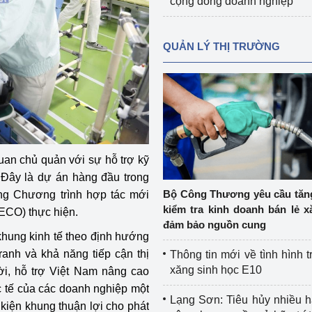
cộng đồng doanh nghiệp
QUẢN LÝ THỊ TRƯỜNG
n chủ quản với sự hỗ trợ kỹ
 Đây là dự án hàng đầu trong
Bộ Công Thương yêu cầu tă
ong Chương trình hợp tác mới
kiểm tra kinh doanh bán lẻ x
ECO) thực hiện.
đảm bảo nguồn cung
 khung kinh tế theo định hướng
ranh và khả năng tiếp cận thị
Thông tin mới về tình hình t
xăng sinh học E10
i, hỗ trợ Việt Nam nâng cao
c tế của các doanh nghiệp một
Lạng Sơn: Tiêu hủy nhiều 
 kiện khung thuận lợi cho phát