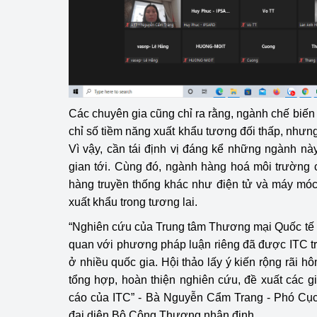
Các chuyên gia cũng chỉ ra rằng, ngành chế biến
chỉ số tiềm năng xuất khẩu tương đối thấp, nhưng
Vì vậy, cần tái định vị đáng kể những ngành này 
gian tới. Cùng đó, ngành hàng hoá môi trường 
hàng truyền thống khác như điện tử và máy móc
xuất khẩu trong tương lai.
“Nghiên cứu của Trung tâm Thương mại Quốc tế 
quan với phương pháp luận riêng đã được ITC tr
ở nhiều quốc gia. Hội thảo lấy ý kiến rộng rãi hô
tổng hợp, hoàn thiện nghiên cứu, đề xuất các g
cáo của ITC” - Bà Nguyễn Cẩm Trang - Phó Cục
đại diện Bộ Công Thương nhận định.