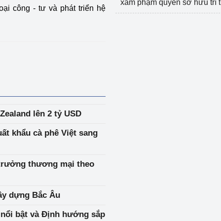
xâm phạm quyền sở hữu trí 
ại công - tư và phát triển hệ
ealand lên 2 tỷ USD
ất khẩu cà phê Việt sang
trưởng thương mại theo
ây dựng Bắc Âu
nổi bật và Định hướng sắp