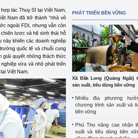
ợp tác Thuỵ Sĩ tại Việt Nam,
PHÁT TRIỂN BỀN VỮNG
iệt Nam đã trở thành “nhà vô
nước ngoài FDI, nhưng vẫn còn
chiến lược và hệ sinh thái hỗ
ều này khiến các doanh nghiệp
 trường quốc tế và chuỗi cung
 giải quyết những thách thức
 nghiệp vừa và nhỏ phát triển
tại Việt Nam.
Xã Đắk Long (Quảng Ngãi) 
sản xuất, tiêu dùng bền vững
Nhiều địa phương hưở
chương trình sản xuất và t
bền vững
Phú Thọ nâng cao nhận t
xuất và tiêu dùng bền vữ