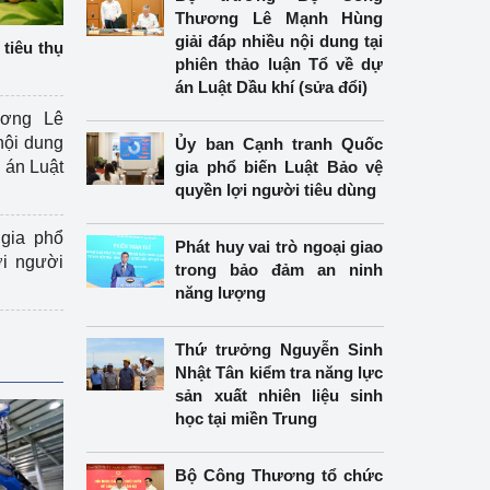
Thương Lê Mạnh Hùng
giải đáp nhiều nội dung tại
tiêu thụ
phiên thảo luận Tổ về dự
án Luật Dầu khí (sửa đổi)
ương Lê
nội dung
Ủy ban Cạnh tranh Quốc
án Luật
gia phổ biến Luật Bảo vệ
quyền lợi người tiêu dùng
gia phổ
Phát huy vai trò ngoại giao
ợi người
trong bảo đảm an ninh
năng lượng
Thứ trưởng Nguyễn Sinh
Nhật Tân kiểm tra năng lực
sản xuất nhiên liệu sinh
học tại miền Trung
Bộ Công Thương tổ chức