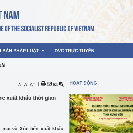
N BẢN PHÁP LUẬT
DVC TRỰC TUYẾN
oài
bản pháp quy
Hoạt động của lãnh đạo Đảng, Nhà 
HOẠT ĐỘNG
+
|
-
A
A
A
nước
ghiệp, Thương 
bản điều hành
ợc xuất khẩu thời gian
am 2026
Hoạt động của Lãnh đạo Bộ
bản hợp nhất
Hoạt động của các đơn vị
rưởng
mại và Xúc tiến xuất khẩu