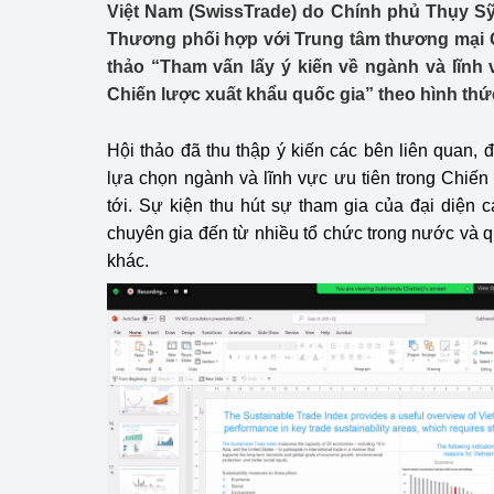
Việt Nam (SwissTrade) do Chính phủ Thụy Sỹ 
Công Thương - Công
Thương phối hợp với Trung tâm thương mại Q
Chuyển đổi số
thảo “Tham vấn lấy ý kiến về ngành và lĩnh
Chiến lược xuất khẩu quốc gia” theo hình thứ
Lịch sử phát triển
Hội thảo đã thu thập ý kiến các bên liên quan, 
Bản tin Thị trường 
lựa chọn ngành và lĩnh vực ưu tiên trong Chiến
Phát triển nguồn nhâ
tới. Sự kiện thu hút sự tham gia của đại diện 
chuyên gia đến từ nhiều tổ chức trong nước và q
Phát triển bền vững
khác.
Tổ chức kiểm định
Văn hóa ngành Côn
Tái cơ cấu ngành 
Quản lý thị trường
Sử dụng năng lượng 