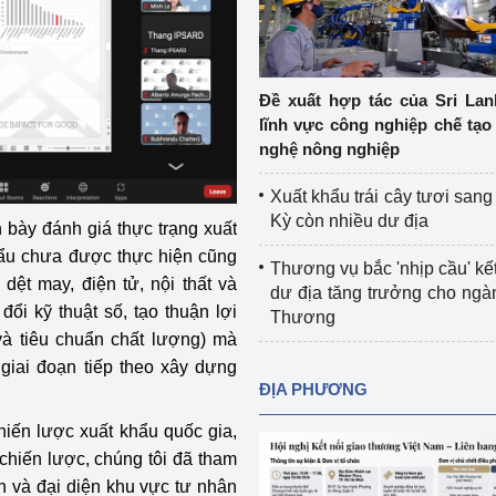
Cơ sở sản xuất, sửa chữa chai chứa 
LPG
 và đổi mới sáng 
Tổ chức huấn luyện, bồi dưỡng 
Đề xuất hợp tác của Sri Lan
nghiệp vụ kiểm định kỹ thuật an toàn 
lĩnh vực công nghiệp chế tạo
lao động
nghệ nông nghiệp
Video bảo vệ môi trường
Xuất khẩu trái cây tươi san
Kỳ còn nhiều dư địa
h bày đánh giá thực trạng xuất
tưởng của Đảng
Album ảnh bảo vệ môi trường
hẩu chưa được thực hiện cũng
Thương vụ bắc 'nhịp cầu' kết
ời dân
Văn bản về môi trường
ệt may, điện tử, nội thất và
dư địa tăng trưởng cho ng
ổi kỹ thuật số, tạo thuận lợi
Thương
Đọc báo giúp bạn
Khu vực miền Bắc
và tiêu chuẩn chất lượng) mà
 giai đoạn tiếp theo xây dựng
ài
Khu vực miền Trung
Hiệp định EVFTA
ĐỊA PHƯƠNG
ớc
Khu vực miền Nam
Thị trường châu Á – châu Phi
iến lược xuất khẩu quốc gia,
 chiến lược, chúng tôi đã tham
đưa nghị quyết 
Thị trường châu Âu – châu Mỹ
 và đại diện khu vực tư nhân
g vào cuộc sống