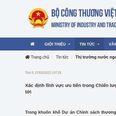
GIỚI THIỆU
TIN TỨC
VĂ
Trang chủ
Tin tức
Thị trường nước ng
Lãnh đạo Bộ
Hoạt động
Văn 
Thứ 5, 17/03/2022
|
07:25
Chức năng nhiệm vụ
Giải thưởng Công n
Văn 
Xác định lĩnh vực ưu tiên trong Chiến lư
mại, Dịch vụ Việt N
Cơ cấu tổ chức
Văn 
tới
Công Thương 57
Hoạt động của Bộ t
Trong khuôn khổ Dự án Chính sách thương 