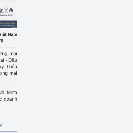
Việt Nam
/8
ương mại
ại - Đầu
ký Thỏa
ương mại
và Meta
rợ doanh
N