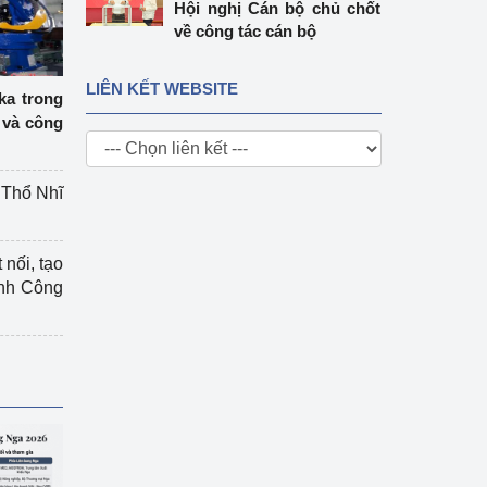
Hội nghị Cán bộ chủ chốt
về công tác cán bộ
LIÊN KẾT WEBSITE
ka trong
 và công
g Thổ Nhĩ
 nối, tạo
ành Công