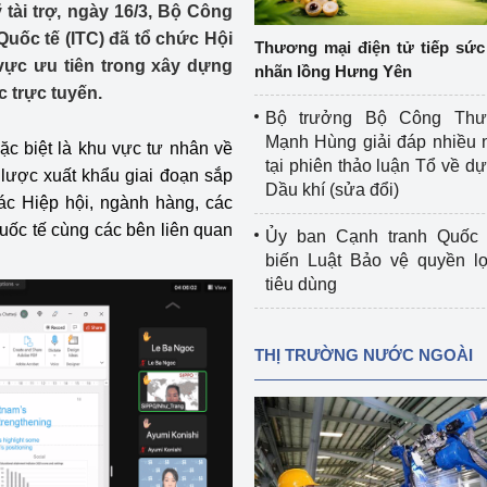
tài trợ, ngày 16/3, Bộ Công
 luận
Họp báo
uốc tế (ITC) đã tổ chức Hội
Thương mại điện tử tiếp sức 
Thông cáo báo chí
 vực ưu tiên trong xây dựng
nhãn lồng Hưng Yên
c trực tuyến.
Điểm báo
Bộ trưởng Bộ Công Th
Mạnh Hùng giải đáp nhiều 
đặc biệt là khu vực tư nhân về
Nông Lâm Thủy sản
tại phiên thảo luận Tổ về dự 
 lược xuất khẩu giai đoạn sắp
Dầu khí (sửa đổi)
n lực
các Hiệp hội, ngành hàng, các
uốc tế cùng các bên liên quan
Ủy ban Cạnh tranh Quốc 
biến Luật Bảo vệ quyền l
tiêu dùng
Tổ chức kiểm định kỹ thuật an toàn lao 
động thuộc thẩm quyền quản lý của 
g Thương
Bộ Công Thương
THỊ TRƯỜNG NƯỚC NGOÀI
Công Thương
Tổ chức được cấp GCN đăng ký, hoạt 
động kiểm định thiết bị, dụng cụ điện 
làm việc ở môi trường không có nguy 
hiểm khí, bụi nổ
tiết kiệm và 
Hiệu quả năng lượng