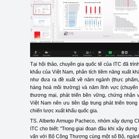
hiệu quả
Khoa học, công nghệ
tạo
Thông báo
Bảo vệ môi trường
Tại hội thảo, chuyên gia quốc tế của ITC đã trìn
Bảo vệ nền tảng tư 
khẩu của Việt Nam, phân tích tiềm năng xuất k
Doanh nghiệp - Ngư
như đưa ra đề xuất về năm ngành (thực phẩm, d
hàng hoá môi trường) và năm lĩnh vực (chuyển đ
Xúc tiến thương mại
thương mại, phát triển bền vững, chứng nhận 
Việt Nam nên ưu tiên tập trung phát triển trong
Thị trường nước ngo
chiến lược xuất khẩu quốc gia.
Thị trường trong nư
TS. Alberto Armugo Pacheco, nhóm xây dựng Ch
ITC cho biết: “Trong giai đoạn đầu khi xây dựng
Ngành Công Thương 
vấn với Bộ Công Thương cùng một số Bộ, ngành
Đại hội XIV của Đản