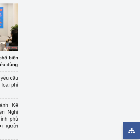
phổ biến
iêu dùng
 yêu cầu
loại phí
ành Kế
ện Nghị
ính phủ
ợi người