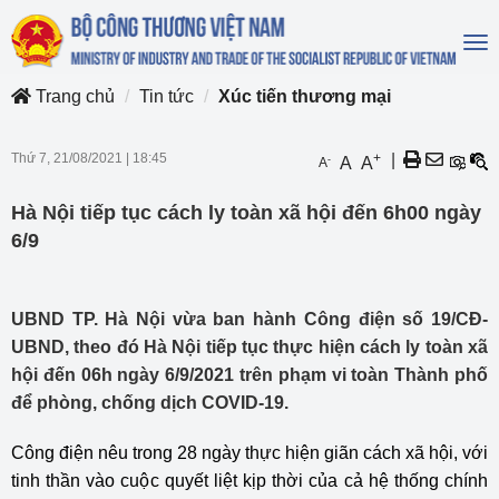
To
na
Trang chủ
Tin tức
Xúc tiến thương mại
Thứ 7, 21/08/2021
|
18:45
+
|
-
A
A
A
Hà Nội tiếp tục cách ly toàn xã hội đến 6h00 ngày
6/9
UBND TP. Hà Nội vừa ban hành Công điện số 19/CĐ-
UBND, theo đó Hà Nội tiếp tục thực hiện cách ly toàn xã
hội đến 06h ngày 6/9/2021 trên phạm vi toàn Thành phố
để phòng, chống dịch COVID-19.
Công điện nêu trong 28 ngày thực hiện giãn cách xã hội, với
tinh thần vào cuộc quyết liệt kịp thời của cả hệ thống chính