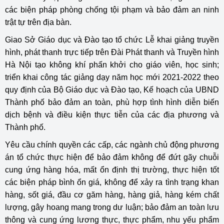
các biện pháp phòng chống tội phạm và bảo đảm an ninh
trật tự trên địa bàn
.
Giao Sở Giáo dục và Đào tạo tổ chức Lễ khai giảng truyền
hình, phát thanh trực tiếp trên Đài Phát thanh và Truyền hình
Hà Nội tạo không khí phấn khởi cho giáo viên, học sinh;
triển khai công tác giảng dạy năm học mới 2021-2022 theo
quy định của Bộ Giáo dục và Đào tạo, Kế hoạch của UBND
Thành phố bảo đảm an toàn, phù hợp tình hình diễn biến
dịch bệnh và điều kiện thực tiễn của các địa phương và
Thành phố.
Yêu cầu chính quyền các cấp, các ngành chủ động phương
án tổ chức thực hiện để bảo đảm không để đứt gãy chuỗi
cung ứng hàng hóa, mất ổn định thị trường, thực hiện tốt
các biện pháp bình ổn giá, không để xảy ra tình trạng khan
hàng, sốt giá, đầu cơ găm hàng, hàng giả, hàng kém chất
lượng, gây hoang mang trong dư luận; bảo đảm an toàn lưu
thông và cung ứng lương thực, thực phẩm, nhu yếu phẩm