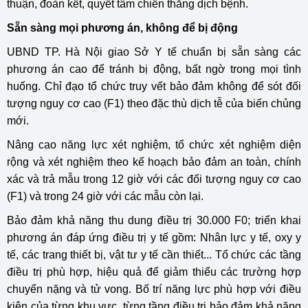
thuận, đoàn kết, quyết tâm chiến thắng dịch bệnh.
Sẵn sàng mọi phương án, không để bị động
UBND TP. Hà Nội giao Sở Y tế chuẩn bị sẵn sàng các
phương án cao để tránh bị động, bất ngờ trong mọi tình
huống. Chỉ đạo tổ chức truy vết bảo đảm không để sót đối
tượng nguy cơ cao (F1) theo đặc thù dịch tễ của biến chủng
mới.
Nâng cao năng lực xét nghiệm, tổ chức xét nghiệm diện
rộng và xét nghiệm theo kế hoạch bảo đảm an toàn, chính
xác và trả mẫu trong 12 giờ với các đối tượng nguy cơ cao
(F1) và trong 24 giờ với các mẫu còn lại.
Bảo đảm khả năng thu dung điều trị 30.000 F0; triển khai
phương án đáp ứng điều trị y tế gồm: Nhân lực y tế, oxy y
tế, các trang thiết bị, vật tư y tế cần thiết... Tổ chức các tầng
điều trị phù hợp, hiệu quả để giảm thiểu các trường hợp
chuyển nặng và tử vong. Bố trí năng lực phù hợp với điều
kiện của từng khu vực, từng tầng điều trị bảo đảm khả năng