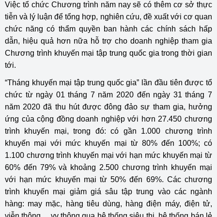
Việc tổ chức Chương trình năm nay sẽ có thêm cơ sở thực
tiễn và lý luận để tổng hợp, nghiên cứu, đề xuất với cơ quan
chức năng có thẩm quyền ban hành các chính sách hấp
dẫn, hiệu quả hơn nữa hỗ trợ cho doanh nghiệp tham gia
Chương trình khuyến mại tập trung quốc gia trong thời gian
tới.
“Tháng khuyến mại tập trung quốc gia” lần đầu tiên được tổ
chức từ ngày 01 tháng 7 năm 2020 đến ngày 31 tháng 7
năm 2020 đã thu hút được đông đảo sự tham gia, hưởng
ứng của cộng đồng doanh nghiệp với hơn 27.450 chương
trình khuyến mại, trong đó: có gần 1.000 chương trình
khuyến mại với mức khuyến mại từ 80% đến 100%; có
1.100 chương trình khuyến mại với hạn mức khuyến mại từ
60% đến 79% và khoảng 2.500 chương trình khuyến mại
với hạn mức khuyến mại từ 50% đến 69%. Các chương
trình khuyến mại giảm giá sâu tập trung vào các ngành
hàng: may mặc, hàng tiêu dùng, hàng điện máy, điện tử,
viễn thông …vv thông qua hệ thống siêu thị, hệ thống bán lẻ