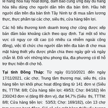
lẻ hàng hoá này hoạt động, đảm bảo cung ứng đầy đủ hàng
hóa tiêu dùng cho người dân trên địa bàn tỉnh. Hầu hết
người dân trên địa bàn tỉnh Tây Ninh tự đi mua sắm lương
thực, thực phẩm tại các chợ, siêu thị, cửa hàng tiện lợi.
Các hộ tiểu thương kinh doanh trong chợ cũng được xếp
bán đảm bảo khoảng cách theo quy định. Tại một số khu
vực có nguy cơ rất cao (có nhiều ca nhiễm ngoài cộng
đồng), việc tổ chức cho người dân trên địa bàn đi chợ mua
mặt hàng thiết yếu được phân chia theo ngày giờ và ngày
chẵn lẻ. Đối với những khu phong tỏa, địa phương có tổ hỗ
trợ thực hiện đi chợ hộ.
Tại tỉnh Đồng Tháp:
Từ ngày 01/10/2021 đến ngày
17/11/2021, các chợ, Trung tâm thương mại, siêu thị, cửa
hàng tiện lợi khôi phục hoạt động tăng từ 141 đơn vị (Siêu
thị, TTTM: 8/8; Cửa hàng tiện lợi: 49/53; Chợ: 84/182) lên
230/243 đơn vị (tăng 89 đơn vị), đạt 94,7% (Siêu thị, TTTM:
8/8; Cửa hàng tiện lợi: 53/53; Chợ: 169/182), còn 13 chợ