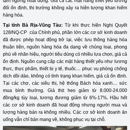
tạm ngưng hoạt động. Giá cả các mặt hàng thiết yếu tương
đối ổn định, thị trường không xảy ra hiện tượng khan hiếm
hàng hóa.
Tại tỉnh Bà Rịa-Vũng Tàu:
Từ khi thực hiện Nghị Quyết
128/NQ-CP của Chính phủ, phần lớn các cơ sở kinh doanh
đã được phép hoạt động trở lại, việc lưu thông hàng hóa
thuận tiện, nguồn hàng hóa đa dạng về chủng loại, phong
phú về nhãn hiệu, người tiêu dùng có nhiều lựa chọn, giá cả
ổn định. Nguồn cung cấp các mặt hàng thiết yếu như lương
thực, thực phẩm, thiết bị y tế, thuốc… phục vụ phòng chống
dịch dồi dào, không có tình trạng khan hiếm, giá cả ổn định.
Tại các chợ, các siêu thị, hệ thống Bách hóa xanh… sức
mua bình thường. Giá thịt heo giảm từ 8.000-24.000
đồng/kg tùy loại, tương đương giảm từ 6%-17%. Hầu hết
các cơ sở kinh doanh đã hoạt động nhưng người mua và
lượng hàng bán ra không nhiều. Các cơ sở kinh doanh ăn
uống vẫn chỉ bán mang về, không phục vụ tại chỗ.