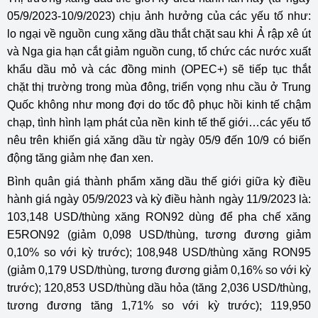
05/9/2023-10/9/2023) chịu ảnh hưởng của các yếu tố như:
lo ngại về nguồn cung xăng dầu thắt chặt sau khi Ả rập xê út
và Nga gia hạn cắt giảm nguồn cung, tổ chức các nước xuất
khẩu dầu mỏ và các đồng minh (OPEC+) sẽ tiếp tục thắt
chặt thị trường trong mùa đông, triển vọng nhu cầu ở Trung
Quốc không như mong đợi do tốc độ phục hồi kinh tế chậm
chạp, tình hình lạm phát của nền kinh tế thế giới…các yếu tố
nêu trên khiến giá xăng dầu từ ngày 05/9 đến 10/9 có biến
động tăng giảm nhẹ đan xen.
Bình quân giá thành phẩm xăng dầu thế giới giữa kỳ điều
hành giá ngày 05/9/2023 và kỳ điều hành ngày 11/9/2023 là:
103,148 USD/thùng xăng RON92 dùng để pha chế xăng
E5RON92 (giảm 0,098 USD/thùng, tương đương giảm
0,10% so với kỳ trước); 108,948 USD/thùng xăng RON95
(giảm 0,179 USD/thùng, tương đương giảm 0,16% so với kỳ
trước); 120,853 USD/thùng dầu hỏa (tăng 2,036 USD/thùng,
tương đương tăng 1,71% so với kỳ trước); 119,950