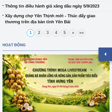
nhiệm thực hiện nhiệm vụ khoa học và công nghệ
Thông tin điều hành giá xăng dầu ngày 5/9/2023
cấp Bộ trong Kế hoạch năm 2024 (Đợt 2)
Xây dựng chợ Yên Thịnh mới - Thúc đẩy giao
thương trên địa bàn tỉnh Yên Bái
1
2
3
4
5
»
»»
HOẠT ĐỘNG