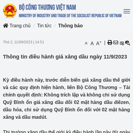
To
na
Trang chủ
Tin tức
Thông báo
Thứ 2, 11/09/2023
|
14:51
+
|
-
A
A
A
Thông tin điều hành giá xăng dầu ngày 11/9/2023
Kỳ điều hành này, trước diễn biến giá xăng dầu thế giới
và các quy định hiện hành, liên Bộ Công Thương – Tài
chính quyết định: Không trích lập và không chi sử dụng
Quỹ Bình ổn giá xăng dầu đối 02 mặt hàng dầu điêzen,
dầu hỏa, chi sử dụng Quỹ Bình ổn đối với 02 mặt hàng
xăng và dầu madút.
Thị trường xăng dầu thế giới kỳ điều hành lần này (từ ngày