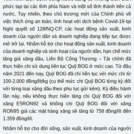
phức tạp tại các tỉnh phía Nam và một số tỉnh thành trên cả
nước. Tuy nhiên, theo chủ trương mới của Chính phủ về
việc thích ứng an toàn, linh hoạt với dịch bệnh Covid-19 tại
Nghị quyết số 128/NQ-CP, các hoạt động sản xuất, kinh
doanh của người dân và doanh nghiệp đang tiếp tục được
mở trở lại. Nhằm hỗ trợ cho hoạt động sản xuất, kinh doanh
của doanh nghiệp và sinh hoạt của người dân, hạn chế mức
tăng giá xăng dầu, Liên Bộ Công Thương – Tài chính đã
thực hiện chi sử dụng liên tục Quỹ BOG ở mức cao. Từ đầu
năm 2021 đến nay, Quỹ BOG đã chi liên tục với mức chi từ
100-2.000 đồng/lít/kg (cụ thể mức chi Quỹ BOG từng kỳ đối
với từng loại xăng dầu theo phụ lục gửi kèm). Kỳ điều hành
lần này, nếu không thực hiện tăng chi Quỹ BOG đối với
xăng E5RON92 và không chi Quỹ BOG đối với xăng
RON95 giá các mặt hàng xăng sẽ tăng từ 758 đồng/lít đến
1.359 đồng/lít.
Nhằm hỗ trợ cho đời sống, sản xuất, kinh doanh của người