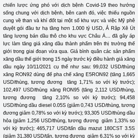
chiến lược ứng phó với dịch bệnh Covid-19 theo hướng
sống chung với dịch bệnh, bên cạnh đó, việc thiếu nguồn
cung về than và khí đốt tại một số khu vực và việc Mỹ phê
duyệt gói đầu tư hạ tầng hơn 1.000 tỷ USD, Ả Rập Xê Út
tăng lượng bán dầu thô cho khu vực Châu Á… đã gây áp
lực làm tăng giá xăng dầu thành phẩm trên thị trường thế
giới trong giai đoạn vừa qua. Giá bình quân các sản phẩm
xăng dầu thế giới trong 15 ngày trước kỳ điều hành giá xăng
dầu ngày 10/11/2021 cụ thể như sau: 99,032 USD/thùng
xăng RON92 dùng để pha chế xăng E5RON92 (tăng 1,665
USD/thùng, tương đương tăng 1,71% so với kỳ trước);
102,497 USD/thùng xăng RON95 (tăng 2,112 USD/thùng,
tương đương tăng 2,10% so với kỳ trước); 94,458
USD/thùng dầu diesel 0.05S (giảm 0,743 USD/thùng, tương
đương giảm 0,78% so với kỳ trước); 93,305 USD/thùng dầu
hỏa (giảm 1,256 USD/thùng, tương đương giảm 1,33% so
với kỳ trước); 465,717 USD/tấn dầu mazut 180CST 3.5S
(giảm 31,380 USD/tấn, tương đương giảm 6,31% so với kỳ