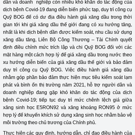
dân và doanh nghiệp còn nhiều khó khăn do tác động của
dịch bệnh Covid-19 đang diễn biến phức tạp, duy trì công cụ
Quỹ BOG để có dư địa điều hành giá xăng dầu trong thời
gian tới khi giá xăng dầu thế giới đang có xu hướng tăng,
nhất là khi dịch bệnh dần được kiểm soát, nhu cầu sử dụng
xăng dầu tăng, Liên Bộ Công Thương – Tài Chính quyết
định điều chỉnh mức trích lập và chi Quỹ BOG đối với các
mặt hàng một cách hợp lý để giá xăng dầu trong nước theo
xu hướng diễn biến của giá xăng dầu thế giới và bảo đảm
duy trì công cụ Quỹ BOG. Việc điều hành giá xăng dầu
nhằm góp phần bảo đảm thực hiện mục tiêu kiểm soát lạm
phát và bình ổn thị trường năm 2021, hỗ trợ người dân và
doanh nghiệp đang gặp khó khăn do tác động của dịch
bệnh Covid-19; tiếp tục duy trì mức chênh lệch giá giữa
xăng sinh học E5RON92 và xăng khoáng RON95 ở mức
hợp lý để khuyến khích sử dụng xăng sinh học nhằm bảo vệ
môi trường theo chủ trương của Chính phủ.
Thực hiện các quy định, hướng dẫn, chỉ đạo điều hành của