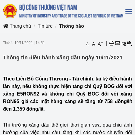
To
na
Trang chủ
Tin tức
Thông báo
Thứ 4, 10/11/2021
|
14:51
+
|
-
A
A
A
Thông tin điều hành xăng dầu ngày 10/11/2021
Theo Liên Bộ Công Thương - Tài chính, tại kỳ điều hành
lần này, nếu không thực hiện tăng chi Quỹ BOG đối với
xăng E5RON92 và không chi Quỹ BOG đối với xăng
RON95 giá các mặt hàng xăng sẽ tăng từ 758 đồng/lít
đến 1.359 đồng/lít.
Thị trường xăng dầu thế giới thời gian vừa qua chịu ảnh
hưởng của việc nhu cầu tăng khi các nước chuyển đổi