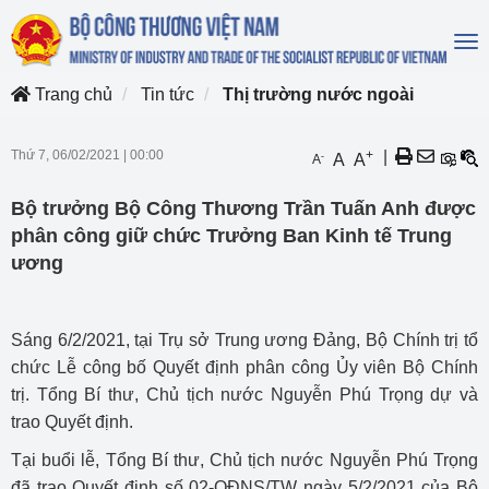
To
na
Trang chủ
Tin tức
Thị trường nước ngoài
Thứ 7, 06/02/2021
|
00:00
+
|
-
A
A
A
Bộ trưởng Bộ Công Thương Trần Tuấn Anh được
phân công giữ chức Trưởng Ban Kinh tế Trung
ương
Sáng 6/2/2021, tại Trụ sở Trung ương Đảng, Bộ Chính trị tổ
chức Lễ công bố Quyết định phân công Ủy viên Bộ Chính
trị. Tổng Bí thư, Chủ tịch nước Nguyễn Phú Trọng dự và
trao Quyết định.
Tại buổi lễ, Tổng Bí thư, Chủ tịch nước Nguyễn Phú Trọng
đã trao Quyết định số 02-QĐNS/TW ngày 5/2/2021 của Bộ