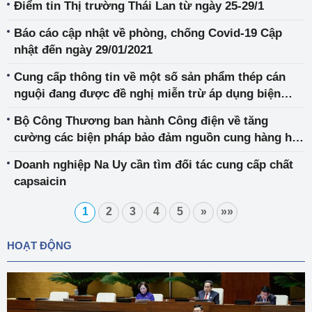
Điểm tin Thị trường Thái Lan từ ngày 25-29/1
Báo cáo cập nhật về phòng, chống Covid-19 Cập
nhật đến ngày 29/01/2021
Cung cấp thông tin về một số sản phẩm thép cán
nguội đang được đề nghị miễn trừ áp dụng biện
pháp chống bán phá giá
Bộ Công Thương ban hành Công điện về tăng
cường các biện pháp bảo đảm nguồn cung hàng hóa
thiết yếu tại địa phương để ứng phó, phòng, chống
Doanh nghiệp Na Uy cần tìm đối tác cung cấp chất
dịch Covid-19
capsaicin
1
2
3
4
5
»
»»
HOẠT ĐỘNG