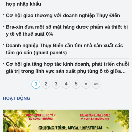
hợp nhập khẩu
Cơ hội giao thương với doanh nghiệp Thụy Điển
Bra-xin đưa một số mặt hàng dược phẩm và thiết bị
y tế về thuế suất 0%
Doanh nghiệp Thụy Điển cần tìm nhà sản xuất các
tấm gỗ dán (glued panels)
Cơ hội gia tăng hợp tác kinh doanh, phát triển chuỗi
giá trị trong lĩnh vực sản xuất phụ tùng ô tô giữa
Việt Nam - Hàn Quốc
1
2
3
4
5
»
»»
HOẠT ĐỘNG