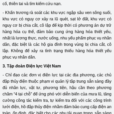
cố, thiên tai và tìm kiếm cứu nạn.
- Khẩn trương rà soát các khu vực ngập sâu ven sông suối,
khu vực có nguy cơ xảy ra lũ quét, sạt lở đất, khu vực có
nguy cơ bị chia cắt, cô lập để kịp thời có phương án dự trữ
hàng hóa cụ thể, đảm bảo cung ứng hàng hóa thiết yếu,
nhất là lương thực, nước uống, nhu yếu phẩm phục vụ nhân
dân, đặc biệt là các hộ gia đình trong vùng bị chia cắt, cô
lập. Không để xảy ra tình trạng thiếu hàng hóa thiết yếu
phục vụ nhân dân.
3. Tập đoàn Điện lực Việt Nam
- Chỉ đạo các đơn vị điện lực tại các địa phương, các chủ
đập thủy điện thuộc phạm vi quản lý tập trung sẵn sàng đầy
đủ nhân lực, vật tư, phương tiện, hậu cần theo phương
châm “4 tại chỗ” để ứng phó với diễn biến của mưa lũ, tăng
cường công tác kiểm tra, tự kiểm tra đối với các công trình
lưới điện, hồ đập thủy điện nhằm đảm bảo cung cấp điện an
toàn, ổn định, đặc biệt cho các phụ tải quan trọng, sẵn sàng