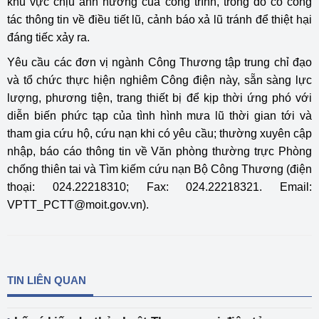
khu vực chịu ảnh hưởng của công trình, trong đó có công
tác thông tin về điều tiết lũ, cảnh báo xả lũ tránh để thiệt hại
đáng tiếc xảy ra.
Yêu cầu các đơn vị ngành Công Thương tập trung chỉ đạo
và tổ chức thực hiện nghiêm Công điện này, sẵn sàng lực
lượng, phương tiện, trang thiết bị để kịp thời ứng phó với
diễn biến phức tạp của tình hình mưa lũ thời gian tới và
tham gia cứu hộ, cứu nạn khi có yêu cầu; thường xuyên cập
nhập, báo cáo thông tin về Văn phòng thường trực Phòng
chống thiên tai và Tìm kiếm cứu nạn Bộ Công Thương (điện
thoại: 024.22218310; Fax: 024.22218321. Email:
VPTT_PCTT@moit.gov.vn).
TIN LIÊN QUAN