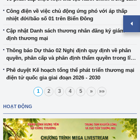
định chi tiết một số điều của Pháp lệnh Quản lý thị
lĩnh vực thuộc phạm vi quản lý của Bộ Công
trường
Công điện về việc chủ động ứng phó với áp thấp
Thương
nhiệt đới/bão số 01 trên Biển Đông
Cập nhật Danh sách thương nhân đăng ký giám
định thương mại
Thông báo Dự thảo 02 Nghị định quy định về phân
quyền, phân cấp và phân định thẩm quyền trong lĩnh
vực quản lý nhà nước của Bộ Công Thương
Phê duyệt Kế hoạch tổng thể phát triển thương mại
điện tử quốc gia giai đoạn 2026 - 2030
1
2
3
4
5
»
»»
HOẠT ĐỘNG