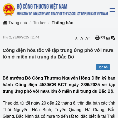
To
na
Trang chủ
Tin tức
Thông báo
Thứ 2, 23/06/2025
|
11:44
+
|
-
A
A
A
Công điện hỏa tốc về tập trung ứng phó với mưa
lớn ở miền núi trung du Bắc Bộ
Đọc bài
Bộ trưởng Bộ Công Thương Nguyễn Hồng Diên ký ban
hành Công điện 4530/CĐ-BCT ngày 23/6/2025 về tập
trung ứng phó với mưa lớn ở miền núi trung du Bắc Bộ.
Theo đó, từ tối ngày 20 đến 22 tháng 6, trên địa bàn các tỉnh
Thái Nguyên, Hòa Bình, Tuyên Quang, Hà Giang, Bắc
Giang, Bắc Ninh đã có mưa to đến rất to, đặc biệt là tại Thái