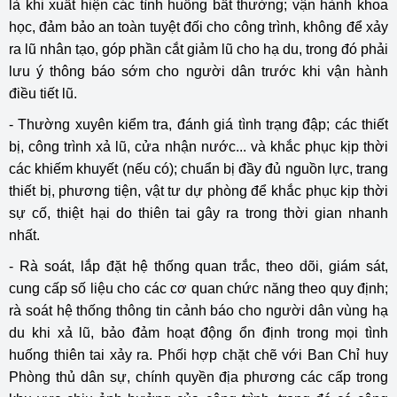
là khi xuất hiện các tình huống bất thường; vận hành khoa
học, đảm bảo an toàn tuyệt đối cho công trình, không để xảy
ra lũ nhân tạo, góp phần cắt giảm lũ cho hạ du, trong đó phải
lưu ý thông báo sớm cho người dân trước khi vận hành
điều tiết lũ.
- Thường xuyên kiểm tra, đánh giá tình trạng đập; các thiết
bị, công trình xả lũ, cửa nhận nước... và khắc phục kịp thời
các khiếm khuyết (nếu có); chuẩn bị đầy đủ nguồn lực, trang
thiết bị, phương tiện, vật tư dự phòng để khắc phục kịp thời
sự cố, thiệt hại do thiên tai gây ra trong thời gian nhanh
nhất.
- Rà soát, lắp đặt hệ thống quan trắc, theo dõi, giám sát,
cung cấp số liệu cho các cơ quan chức năng theo quy định;
rà soát hệ thống thông tin cảnh báo cho người dân vùng hạ
du khi xả lũ, bảo đảm hoạt động ổn định trong mọi tình
huống thiên tai xảy ra. Phối hợp chặt chẽ với Ban Chỉ huy
Phòng thủ dân sự, chính quyền địa phương các cấp trong