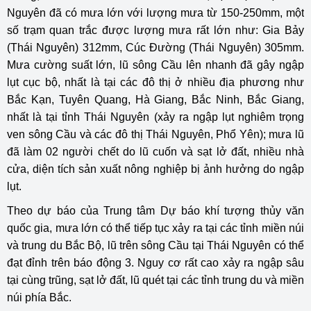
Nguyên đã có mưa lớn với lượng mưa từ 150-250mm, một
số trạm quan trắc được lượng mưa rất lớn như: Gia Bảy
(Thái Nguyên) 312mm, Cúc Đường (Thái Nguyên) 305mm.
Mưa cường suất lớn, lũ sông Cầu lên nhanh đã gây ngập
lụt cục bộ, nhất là tại các đô thị ở nhiều địa phương như
Bắc Kạn, Tuyên Quang, Hà Giang, Bắc Ninh, Bắc Giang,
nhất là tại tỉnh Thái Nguyên (xảy ra ngập lụt nghiêm trọng
ven sông Cầu và các đô thị Thái Nguyên, Phổ Yên); mưa lũ
đã làm 02 người chết do lũ cuốn và sạt lở đất, nhiều nhà
cửa, diện tích sản xuất nông nghiệp bị ảnh hưởng do ngập
lụt.
Theo dự báo của Trung tâm Dự báo khí tượng thủy văn
quốc gia, mưa lớn có thể tiếp tục xảy ra tại các tỉnh miền núi
và trung du Bắc Bộ, lũ trên sông Cầu tại Thái Nguyên có thể
đạt đỉnh trên báo động 3. Nguy cơ rất cao xảy ra ngập sâu
tại cùng trũng, sạt lở đất, lũ quét tại các tỉnh trung du và miền
núi phía Bắc.