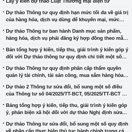
Lấy ý kiến dự thảo Luật Thương mại điện tử
Dự thảo Thông tư quy định hạn mức tối đa về giá trị
của hàng hóa, dịch vụ dùng để khuyến mại, mức
giảm giá tối đa đối với hàng hóa, dịch vụ được
Dự thảo Thông tư ban hành Danh mục sản phẩm,
khuyến mại mà thương nhân được thực hiện trong
hàng hóa, dịch vụ phải đăng ký hợp đồng theo mẫu,
hoạt động khuyến mại
điều kiện giao dịch chung
Bản tổng hợp ý kiến, tiếp thu, giải trình ý kiến góp ý
đối với Dự thảo thông tư quy định chi tiết một số
điều nghị định quy định chi tiết một số điều và biện
Dự thảo Thông tư quy định phân cấp thẩm quyền
pháp thi hành luật địa chất và khoáng sản về kỹ
quản lý tài chính, tài sản công, mua sắm hàng hóa,
thuật an toàn trong khai thác khoáng sản
dịch vụ, quản lý hoạt động ứng dụng công nghệ
Dự thảo 2 Thông tư sửa đổi, bổ sung một số điều
thông tin và đầu tư công của Bộ Công Thương
của Thông tư số 04/2025/TT-BCT, 05/2025/TT-BCT và
06/2025/TT-BCT
Bảng tổng hợp ý kiến, tiếp thu, giải trình ý kiến góp
ý, phản biện xã hội đối với dự thảo Nghị định sửa
đổi, bổ sung một số điều của Nghị định số
Dự thảo Thông tư sửa đổi, bổ sung một số quy định
33/2022/NĐ-CP ngày 27/5/2022 của Chính phủ quy
về phân cấp thực hiện thủ tục hành chính trong các