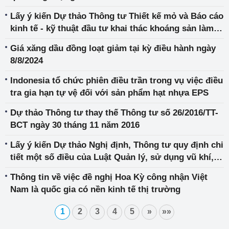
Lấy ý kiến Dự thảo Thông tư Thiết kế mỏ và Báo cáo
kinh tế - kỹ thuật đầu tư khai thác khoáng sản làm
vật liệu xây dựng thông thường và khai thác tận thu
Giá xăng dầu đồng loạt giảm tại kỳ điều hành ngày
của hộ kinh doanh
8/8/2024
Indonesia tổ chức phiên điều trần trong vụ việc điều
tra gia hạn tự vệ đối với sản phẩm hạt nhựa EPS
Dự thảo Thông tư thay thế Thông tư số 26/2016/TT-
BCT ngày 30 tháng 11 năm 2016
Lấy ý kiến Dự thảo Nghị định, Thông tư quy định chi
tiết một số điều của Luật Quản lý, sử dụng vũ khí,
vật liệu nổ và công cụ hỗ trợ
Thông tin về việc đề nghị Hoa Kỳ công nhận Việt
Nam là quốc gia có nền kinh tế thị trường
1
2
3
4
5
»
»»