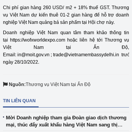
Chi phí gian hàng 260 USD/ m2 + 18% thuế GST. Thương
vụ Việt Nam dự kiến thuê 01-2 gian hàng để hỗ trợ doanh
nghiệp Việt Nam quảng bá sản phẩm tại Hội chợ này.
Doanh nghiệp Việt Nam quan tâm tham khảo thông tin
tại
https://wofxworldexpo.com
hoặc liên hệ tới Thương vụ
Việt Nam tại Ấn Độ,
Email:
in@moit.gov.vn
;
trade@vietnamembassydelhi.in
trướ
ngày 28/10/2022.
Nguồn:
Thương vụ Việt Nam tại Ấn Độ
TIN LIÊN QUAN
Mời Doanh nghiệp tham gia Đoàn giao dịch thương
mại, thúc đẩy xuất khẩu hàng Việt Nam sang thị
trường Qatar và Ả-rập Xê-út