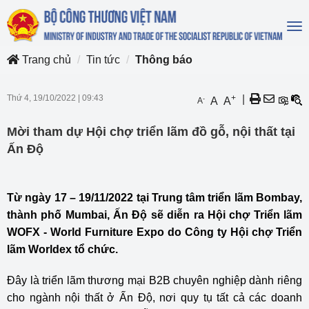
To
na
Trang chủ
Tin tức
Thông báo
Thứ 4, 19/10/2022
|
09:43
+
|
-
A
A
A
Mời tham dự Hội chợ triển lãm đồ gỗ, nội thất tại
Ấn Độ
Từ ngày 17 – 19/11/2022 tại Trung tâm triển lãm Bombay,
thành phố Mumbai, Ấn Độ sẽ diễn ra Hội chợ Triển lãm
WOFX - World Furniture Expo do Công ty Hội chợ Triển
lãm Worldex tổ chức.
Đây là triển lãm thương mại B2B chuyên nghiệp dành riêng
cho ngành nội thất ở Ấn Độ, nơi quy tụ tất cả các doanh