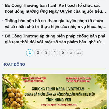
chuyển tiếp
Bộ Công Thương ban hành Kế hoạch tổ chức các
hoạt động hưởng ứng Ngày Quyền của người tiêu
dùng Việt Nam năm 2023
Thông báo nộp hồ sơ tham gia tuyển chọn tổ chức
và cá nhân chủ trì thực hiện các nhiệm vụ khoa học
và công nghệ cấp Bộ bắt đầu trong Kế hoạch khoa
Bộ Công Thương áp dụng biện pháp chống bán phá
học và công nghệ giai đoạn 2023-2025 (đợt 2)
giá tạm thời đối với một số sản phẩm bàn, ghế từ
Ma-lai-xi-a và Cộng hòa nhân dân Trung Hoa
1
2
3
4
5
»
»»
HOẠT ĐỘNG