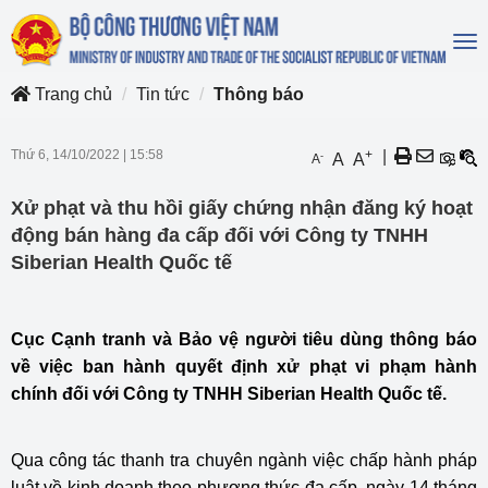
To
na
Trang chủ
Tin tức
Thông báo
Thứ 6, 14/10/2022
|
15:58
+
|
-
A
A
A
Xử phạt và thu hồi giấy chứng nhận đăng ký hoạt
động bán hàng đa cấp đối với Công ty TNHH
Siberian Health Quốc tế
Cục Cạnh tranh và Bảo vệ người tiêu dùng thông báo
về việc ban hành quyết định xử phạt vi phạm hành
chính đối với Công ty TNHH Siberian Health Quốc tế.
Qua công tác thanh tra chuyên ngành việc chấp hành pháp
luật về kinh doanh theo phương thức đa cấp, ngày 14 tháng