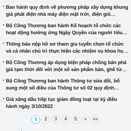
Ban hành quy định về phương pháp xây dựng khung
giá phát điện nhà máy điện mặt trời, điện gió
chuyển tiếp
Bộ Công Thương ban hành Kế hoạch tổ chức các
hoạt động hưởng ứng Ngày Quyền của người tiêu
dùng Việt Nam năm 2023
Thông báo nộp hồ sơ tham gia tuyển chọn tổ chức
và cá nhân chủ trì thực hiện các nhiệm vụ khoa học
và công nghệ cấp Bộ bắt đầu trong Kế hoạch khoa
Bộ Công Thương áp dụng biện pháp chống bán phá
học và công nghệ giai đoạn 2023-2025 (đợt 2)
giá tạm thời đối với một số sản phẩm bàn, ghế từ
Ma-lai-xi-a và Cộng hòa nhân dân Trung Hoa
Bộ Công Thương ban hành Thông tư sửa đổi, bổ
sung một số điều của Thông tư số 02 quy định
phương pháp, trình tự lập, thẩm định và phê duyệt
Giá xăng dầu tiếp tục giảm đồng loạt tại kỳ điều
giá truyền tải điện
hành ngày 3/10/2022
1
2
3
4
5
»
»»