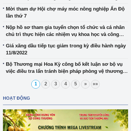
xuất khẩu sầu riêng, chanh leo của Việt Nam
Mời tham dự Hội chợ máy móc nông nghiệp Ấn Độ
lần thứ 7
Nộp hồ sơ tham gia tuyển chọn tổ chức và cá nhân
chủ trì thực hiện các nhiệm vụ khoa học và công
nghệ cấp Bộ thuộc Kế hoạch giai đoạn 2023-2025
Giá xăng dầu tiếp tục giảm trong kỳ điều hành ngày
11/8/2022
Bộ Thương mại Hoa Kỳ công bố kết luận sơ bộ vụ
việc điều tra lẩn tránh biện pháp phòng vệ thương
mại đối với gỗ dán sử dụng nguyên liệu gỗ cứng
1
2
3
4
5
»
»»
nhập khẩu từ Việt Nam
HOẠT ĐỘNG