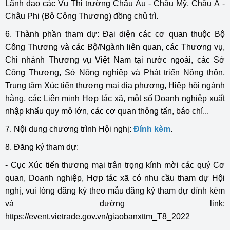
Lãnh đạo các Vụ Thị trường Châu Âu - Châu Mỹ, Châu Á -
Châu Phi (Bộ Công Thương) đồng chủ trì.
6. Thành phần tham dự: Đại diện các cơ quan thuộc Bộ
Công Thương và các Bộ/Ngành liên quan, các Thương vụ,
Chi nhánh Thương vụ Việt Nam tại nước ngoài, các Sở
Công Thương, Sở Nông nghiệp và Phát triển Nông thôn,
Trung tâm Xúc tiến thương mại địa phương, Hiệp hội ngành
hàng, các Liên minh Hợp tác xã, một số Doanh nghiệp xuất
nhập khẩu quy mô lớn, các cơ quan thông tấn, báo chí...
7. Nội dung chương trình Hội nghị:
Đính kèm
.
8. Đăng ký tham dự:
- Cục Xúc tiến thương mại trân trọng kính mời các quý Cơ
quan, Doanh nghiệp, Hợp tác xã có nhu cầu tham dự Hội
nghị, vui lòng đăng ký theo mẫu đăng ký tham dự đính kèm
và đường link:
https://event.vietrade.gov.vn/giaobanxttm_T8_2022