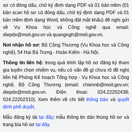
sơ có đóng dấu, chữ ký định dạng PDF và 01 bản mềm (01
bản scan hồ sơ có đóng dấu, chữ ký định dạng PDF và 01
bản mềm định dạng Word, không đặt mật khẩu) đề nghị gửi
về Vụ Khoa học và Công nghệ qua email:
diepdx@moit.gov.vn và quangngh@moit.gov.vn.
Nơi nhận hồ sơ:
Bộ Công Thương (Vụ Khoa học và Công
nghệ), 54 Hai Bà Trưng - Hoàn Kiếm - Hà Nội.
Thông tin liên hệ:
trong quá trình lập hồ sơ đăng ký tham
gia tuyển chọn nhiệm vụ, nếu có vấn đề gì chưa rõ đề nghị
liên hệ Phòng Kế hoạch Tổng hợp - Vụ Khoa học và Công
nghệ, Bộ Công Thương (email: chiennb@moit.gov.vn;
diepdx@moit.gov.vn. Điện thoại: 024.22202438;
024.22202310). Xem thêm về chi tiết
thông báo
và
quyết
định phê duyệt.
Mẫu đăng ký tải
tại đây
; mẫu thông tin dán thùng hồ sơ và
trang bìa hồ sơ
tại đây
.