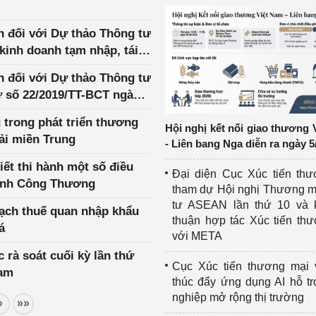
ệp
Công nghiệp nền tảng
ến đối với Dự thảo Thông tư
kinh doanh tạm nhập, tái
ng
Chính sách
ến đối với Dự thảo Thông tư
Sản xuất công nghiệp
ư số 22/2019/TT-BCT ngày
g trong phát triển thương
Hội nghị kết nối giao thương 
ải miền Trung
- Liên bang Nga diễn ra ngày 5
iết thi hành một số điều
Đại diện Cục Xúc tiến th
gành Công Thương
tham dự Hội nghị Thương m
tư ASEAN lần thứ 10 và 
gạch thuế quan nhập khẩu
thuận hợp tác Xúc tiến th
á
với META
 rà soát cuối kỳ lần thứ
Cục Xúc tiến thương mại 
Nam
thúc đẩy ứng dụng AI hỗ t
nghiệp mở rộng thị trường
»
»»