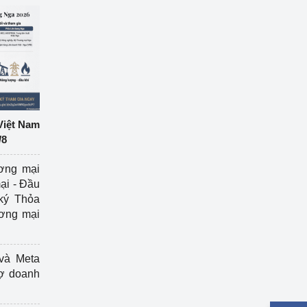
Việt Nam
/8
ương mại
ại - Đầu
ký Thỏa
ương mại
và Meta
rợ doanh