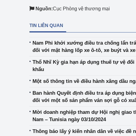
hiệu quả
Nguồn:
Cục Phòng vệ thương mại
Khoa học, công nghệ
tạo
TIN LIÊN QUAN
Thông báo
Nam Phi khởi xướng điều tra chống lẩn tr
đối với mặt hàng lốp xe ô-tô, xe buýt và x
Bảo vệ môi trường
khẩu từ Thái Lan, Cam-pu-chia và Việt Na
Thổ Nhĩ Kỳ gia hạn áp dụng thuế tự vệ đối
Bảo vệ nền tảng tư 
khẩu
Doanh nghiệp - Ngư
Một số thông tin về điều hành xăng dầu ng
Xúc tiến thương mại
Ban hành Quyết định điều tra áp dụng biệ
đối với một số sản phẩm ván sợi gỗ có xuấ
Thị trường nước ngo
Quốc
Mời doanh nghiệp tham dự Hội nghị giao t
Thị trường trong nư
Nam – Tunisia ngày 03/10/2024
Ngành Công Thương 
Thông báo lấy ý kiến nhân dân về việc đề
Đại hội XIV của Đản