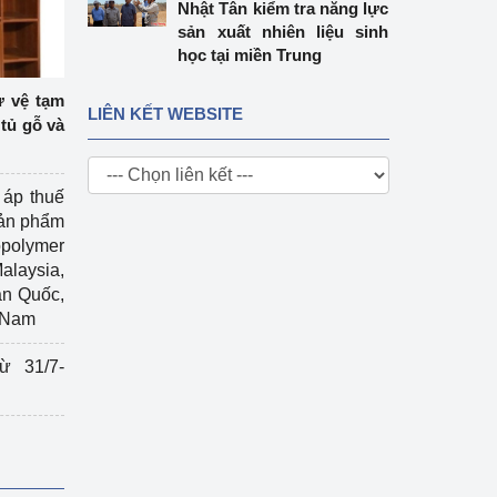
Nhật Tân kiểm tra năng lực
sản xuất nhiên liệu sinh
học tại miền Trung
ự vệ tạm
LIÊN KẾT WEBSITE
tủ gỗ và
 áp thuế
sản phẩm
polymer
Malaysia,
àn Quốc,
t Nam
ừ 31/7-