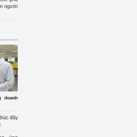
ợi người
g doanh
thúc đẩy
g