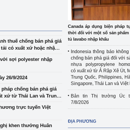
Cơ sở sản xuất, sửa chữa chai chứa 
LPG
 và đổi mới sáng 
Tổ chức huấn luyện, bồi dưỡng 
Canada áp dụng biện pháp t
nghiệp vụ kiểm định kỹ thuật an toàn 
thời đối với một số sản phẩm 
lao động
tủ lavabo nhập khẩu
ánh thuế chống bán phá giá
e tải có xuất xứ hoặc nhập
Video bảo vệ môi trường
Indonesia thông báo không
m
chống bán phá giá đối với 
 với sợi polyester nhập
tưởng của Đảng
Album ảnh bảo vệ môi trường
nhựa polypropylene homo
có xuất xứ từ Ả Rập Xê Út, 
ời dân
Văn bản về môi trường
Trung Quốc, Philippines, H
ày 26/9/2024
Singapore, Thái Lan và Việ
Đọc báo giúp bạn
Khu vực miền Bắc
n pháp chống bán phá giá
t xứ từ Thái Lan và Trung
Bản tin Thị trường Úc t
ài
Khu vực miền Trung
Hiệp định EVFTA
7/8/2026
hương trực tuyến Việt
ớc
Khu vực miền Nam
Thị trường châu Á – châu Phi
ĐỊA PHƯƠNG
đưa nghị quyết 
Thị trường châu Âu – châu Mỹ
 nghị khen thưởng Huân
g vào cuộc sống