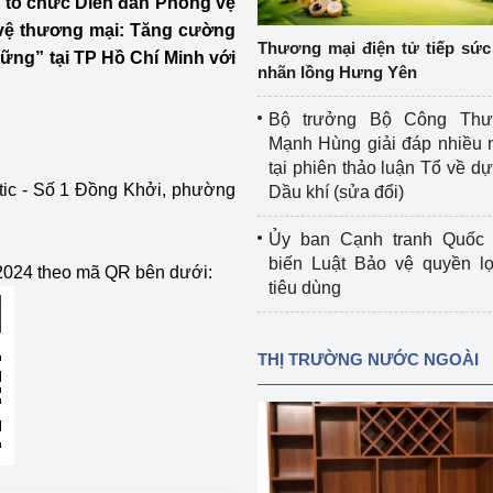
tổ chức Diễn đàn Phòng vệ
 luận
Họp báo
 vệ thương mại: Tăng cường
Thương mại điện tử tiếp sức 
vững” tại TP Hồ Chí Minh với
Thông cáo báo chí
nhãn lồng Hưng Yên
Điểm báo
Bộ trưởng Bộ Công Th
Mạnh Hùng giải đáp nhiều 
Nông Lâm Thủy sản
tại phiên thảo luận Tổ về dự 
stic - Số 1 Đồng Khởi, phường
Dầu khí (sửa đổi)
n lực
Ủy ban Cạnh tranh Quốc 
biến Luật Bảo vệ quyền l
/2024 theo mã QR bên dưới:
tiêu dùng
Tổ chức kiểm định kỹ thuật an toàn lao 
động thuộc thẩm quyền quản lý của 
g Thương
Bộ Công Thương
THỊ TRƯỜNG NƯỚC NGOÀI
Công Thương
Tổ chức được cấp GCN đăng ký, hoạt 
động kiểm định thiết bị, dụng cụ điện 
làm việc ở môi trường không có nguy 
hiểm khí, bụi nổ
tiết kiệm và 
Hiệu quả năng lượng