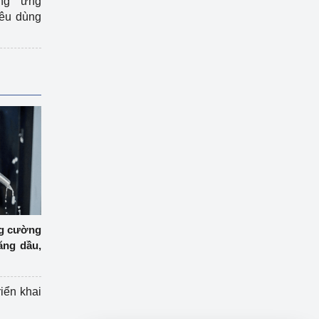
ng ứng
iêu dùng
ng cường
ăng dầu,
riển khai