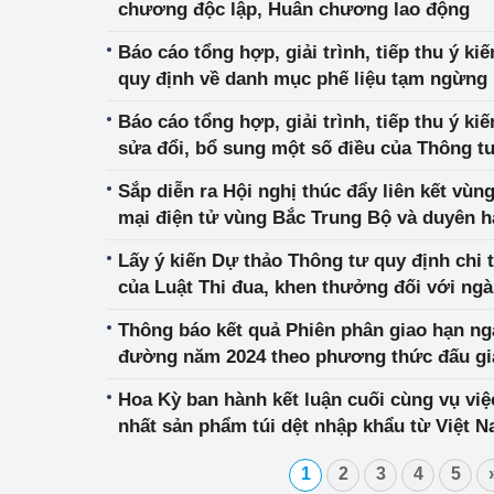
chương độc lập, Huân chương lao động
Phát triển công nghi
Báo cáo tổng hợp, giải trình, tiếp thu ý ki
quy định về danh mục phế liệu tạm ngừng 
Phát triển năng lượ
xuất, kinh doanh chuyển khẩu
Báo cáo tổng hợp, giải trình, tiếp thu ý ki
sửa đổi, bổ sung một số điều của Thông t
12/11/2019
Sắp diễn ra Hội nghị thúc đẩy liên kết vùn
mại điện tử vùng Bắc Trung Bộ và duyên h
Lấy ý kiến Dự thảo Thông tư quy định chi t
của Luật Thi đua, khen thưởng đối với n
Thông báo kết quả Phiên phân giao hạn n
đường năm 2024 theo phương thức đấu gi
Hoa Kỳ ban hành kết luận cuối cùng vụ việc
nhất sản phẩm túi dệt nhập khẩu từ Việt 
1
2
3
4
5