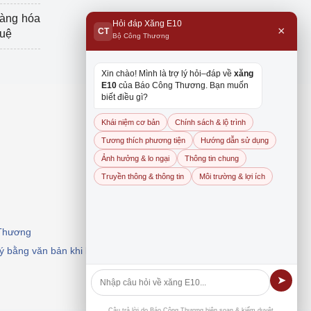
hàng hóa
Hỏi đáp Xăng E10
×
CT
tuệ
Bộ Công Thương
Xin chào! Mình là trợ lý hỏi–đáp về
xăng
E10
của Báo Công Thương. Bạn muốn
biết điều gì?
Khái niệm cơ bản
Chính sách & lộ trình
Tương thích phương tiện
Hướng dẫn sử dụng
Ảnh hưởng & lo ngại
Thông tin chung
Truyền thông & thông tin
Môi trường & lợi ích
 Thương
 ý bằng văn bản khi khai thác, dẫn nguồn.
➤
Câu trả lời do Báo Công Thương biên soạn & kiểm duyệt.