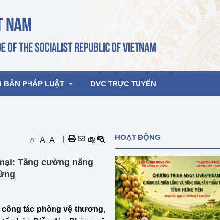
N BẢN PHÁP LUẬT
DVC TRỰC TUYẾN
bản pháp quy
Hoạt động của lãnh đạo Đảng, Nhà 
HOẠT ĐỘNG
+
|
-
A
A
A
nước
ghiệp, Thương 
bản điều hành
mại: Tăng cường năng
am 2026
Hoạt động của Lãnh đạo Bộ
bản hợp nhất
vững
Hoạt động của các đơn vị
rưởng
a công tác phòng vệ thương,