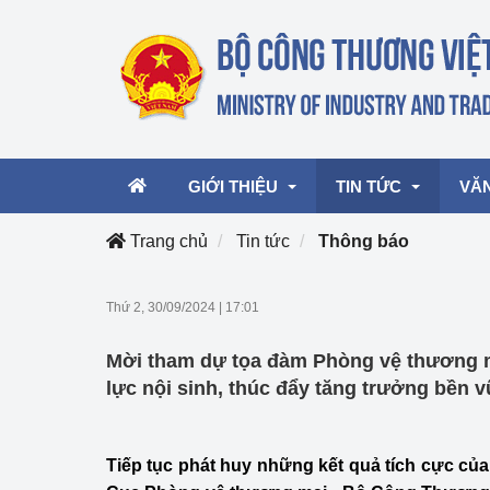
GIỚI THIỆU
TIN TỨC
VĂ
Trang chủ
Tin tức
Thông báo
Lãnh đạo Bộ
Hoạt động
Văn 
Thứ 2, 30/09/2024
|
17:01
Chức năng nhiệm vụ
Giải thưởng Công n
Văn 
Mời tham dự tọa đàm Phòng vệ thương 
mại, Dịch vụ Việt N
Cơ cấu tổ chức
Văn 
lực nội sinh, thúc đẩy tăng trưởng bền 
Công Thương 57
Hoạt động của Bộ t
Tiếp tục phát huy những kết quả tích cực củ