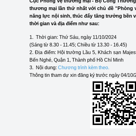
Cục Phòng vệ thương mại - Bộ Công Thương 
Công Thương - Công
thương mại lần thứ nhất với chủ đề “Phòng
năng lực nội sinh, thúc đẩy tăng trưởng bền 
Chuyển đổi số
thời gian và địa điểm như sau:
Lịch sử phát triển
1. Thời gian: Thứ Sáu, ngày 11/10/2024
Bản tin Thị trường 
(Sáng từ 8.30 - 11.45; Chiều từ 13.30 - 16.45)
2. Địa điểm: Hội trường Lầu 5, Khách sạn Maje
Phát triển nguồn nhâ
Bến Nghé, Quận 1, Thành phố Hồ Chí Minh
3. Nội dung:
Chương trình kèm theo
.
Phát triển bền vững
Thông tin tham dự xin đăng ký trước ngày 04/10
Tổ chức kiểm định
Văn hóa ngành Côn
Tái cơ cấu ngành 
Quản lý thị trường
Sử dụng năng lượng 