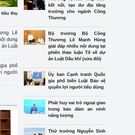
kết nối, tạo dư địa tăng
trưởng cho ngành Công
tiêu thụ
Thương
ương Lê
Bộ trưởng Bộ Công
nội dung
Thương Lê Mạnh Hùng
án Luật
giải đáp nhiều nội dung tại
phiên thảo luận Tổ về dự
án Luật Dầu khí (sửa đổi)
gia phổ
ợi người
Ủy ban Cạnh tranh Quốc
gia phổ biến Luật Bảo vệ
quyền lợi người tiêu dùng
Phát huy vai trò ngoại giao
trong bảo đảm an ninh
năng lượng
Thứ trưởng Nguyễn Sinh