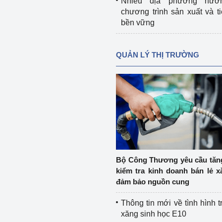
Nhiều địa phương hưở
chương trình sản xuất và t
bền vững
QUẢN LÝ THỊ TRƯỜNG
Bộ Công Thương yêu cầu tă
kiểm tra kinh doanh bán lẻ x
đảm bảo nguồn cung
Thông tin mới về tình hình t
xăng sinh học E10