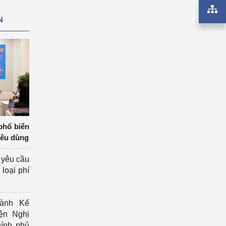
N
phổ biến
iêu dùng
 yêu cầu
loại phí
ành Kế
ện Nghị
ính phủ