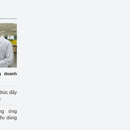
g doanh
thúc đẩy
g
ng ứng
iêu dùng