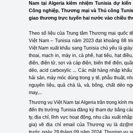
Nam tại Algeria kiêm nhiệm Tunisia dự kiế
Công Thương - Công
Công nghiệp, Thương mại và Thủ công Tunisi
Chuyển đổi số
giao thương trực tuyến hai nước vào chiều t
Lịch sử phát triển
Theo số liệu của Trung tâm Thương mại quốc tế 
Việt Nam – Tunisia năm 2023 đạt khoảng 88 tr
Bản tin Thị trường 
Việt Nam xuất khẩu sang Tunisia chủ yếu là già
Phát triển nguồn nhâ
thoại, mạch in, máy in, cà phê, hạt tiêu, hạt điê
điện, điện tử, sợi và cáp điện, biến thế điện, quần
Phát triển bền vững
dẻo, acid carboxylic ... Các mặt hàng nhập khẩu 
hải sản, máy móc dùng trong y tế, phẫu thuật, nha
Tổ chức kiểm định
nguyên liệu, quả chà là, vả, bông, chất dẻo ng
may,...
Văn hóa ngành Côn
Thương vụ Việt Nam tại Algeria trân trọng kính 
Tái cơ cấu ngành 
đến thị trường Tunisia đăng ký tham dự bằng các
ty, địa chỉ, lĩnh vực hoạt động, nhu cầu xuất nhậ
Quản lý thị trường
gia) về địa chỉ email của Thương vụ là dz@mo
Sử dụng năng lượng 
trước ngày 29 tháng 09 năm 2024. Thương vụ s