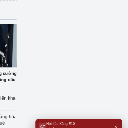
ng cường
ăng dầu,
riển khai
hàng hóa
tuệ
Hỏi đáp Xăng E10
×
CT