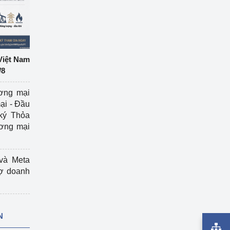
Việt Nam
/8
ương mại
ại - Đầu
ký Thỏa
ương mại
và Meta
rợ doanh
N