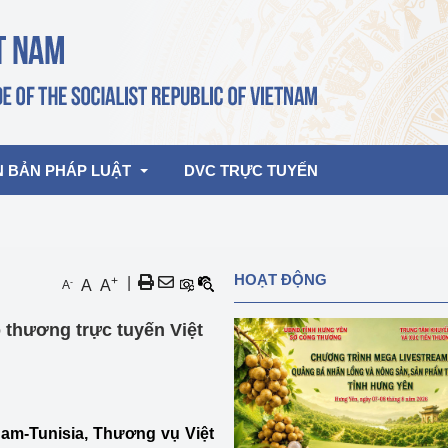
N BẢN PHÁP LUẬT
DVC TRỰC TUYẾN
bản pháp quy
Hoạt động của lãnh đạo Đảng, Nhà 
HOẠT ĐỘNG
+
|
-
A
A
A
nước
ghiệp, Thương 
bản điều hành
 thương trực tuyến Việt
am 2026
Hoạt động của Lãnh đạo Bộ
bản hợp nhất
Hoạt động của các đơn vị
rưởng
m-Tunisia, Thương vụ Việt