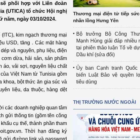
n sẽ phối hợp với Liên đoàn
 luận
Họp báo
a (UTICA) tổ chức Hội nghị
Thương mại điện tử tiếp sức 
Thông cáo báo chí
hứ năm, ngày 03/10/2024.
nhãn lồng Hưng Yên
Điểm báo
Bộ trưởng Bộ Công Th
(ITC), kim ngạch thương mại
Mạnh Hùng giải đáp nhiều 
iệu USD, tăng . Các mặt hàng
Nông Lâm Thủy sản
tại phiên thảo luận Tổ về dự 
y dép và nguyên, phụ liệu, điện
Dầu khí (sửa đổi)
n lực
̀u, cơm dừa, hải sản, sản phẩm
 áo, vải sợi, nguyên liệu chất
Ủy ban Cạnh tranh Quốc 
của Việt Nam từ Tunisia gồm
biến Luật Bảo vệ quyền l
 khoa, bột thức ăn gia súc và
tiêu dùng
Tổ chức kiểm định kỹ thuật an toàn lao 
uyên liệu, da thuộc, hàng dệt
động thuộc thẩm quyền quản lý của 
g Thương
Bộ Công Thương
THỊ TRƯỜNG NƯỚC NGOÀI
mời các doanh nghiệp quan tâm
Công Thương
Tổ chức được cấp GCN đăng ký, hoạt 
h gửi thông tin (gồm tên công
động kiểm định thiết bị, dụng cụ điện 
p khẩu cụ thể, thành phần tham
làm việc ở môi trường không có nguy 
it.gov.vn. Thời hạn đăng ký
hiểm khí, bụi nổ
tiết kiệm và 
Hiệu quả năng lượng
ẽ gửi đường link và password