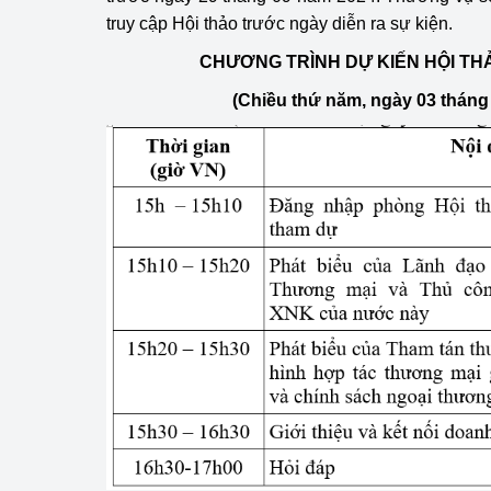
hiệu quả
truy cập Hội thảo trước ngày diễn ra sự kiện.
CHƯƠNG TRÌNH DỰ KIẾN HỘI T
Khoa học, công nghệ
tạo
(Chiều thứ năm, ngày 03 tháng
Thông báo
Bảo vệ môi trường
Bảo vệ nền tảng tư 
Doanh nghiệp - Ngư
Xúc tiến thương mại
Thị trường nước ngo
Thị trường trong nư
Ngành Công Thương 
Đại hội XIV của Đản