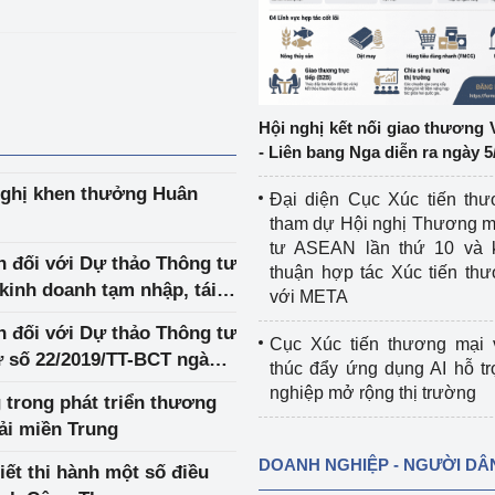
ệp
Công nghiệp nền tảng
ng
Chính sách
Hội nghị kết nối giao thương 
Sản xuất công nghiệp
- Liên bang Nga diễn ra ngày 5
 nghị khen thưởng Huân
Đại diện Cục Xúc tiến th
tham dự Hội nghị Thương m
tư ASEAN lần thứ 10 và 
ến đối với Dự thảo Thông tư
thuận hợp tác Xúc tiến th
kinh doanh tạm nhập, tái
với META
ến đối với Dự thảo Thông tư
Cục Xúc tiến thương mại 
ư số 22/2019/TT-BCT ngày
thúc đẩy ứng dụng AI hỗ t
nghiệp mở rộng thị trường
g trong phát triển thương
ải miền Trung
DOANH NGHIỆP - NGƯỜI DÂ
iết thi hành một số điều