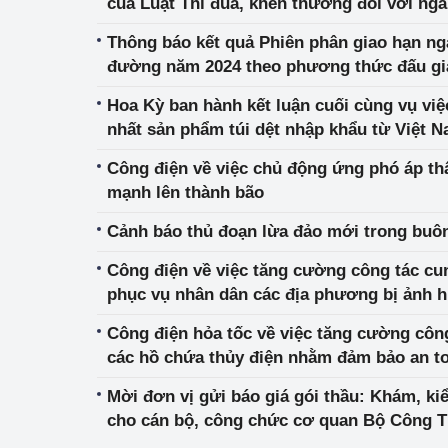
của Luật Thi đua, khen thưởng đối với n
Thông báo kết quả Phiên phân giao hạn n
đường năm 2024 theo phương thức đấu gi
Hoa Kỳ ban hành kết luận cuối cùng vụ việc
nhất sản phẩm túi dệt nhập khẩu từ Việt 
Công điện về việc chủ động ứng phó áp th
mạnh lên thành bão
Cảnh báo thủ đoạn lừa đảo mới trong buôn
Công điện về việc tăng cường công tác cu
phục vụ nhân dân các địa phương bị ảnh 
(Yagi)
Công điện hỏa tốc về việc tăng cường công
các hồ chứa thủy điện nhằm đảm bảo an to
giảm thiểu đến mức thấp nhất thiệt hại do 
Mời đơn vị gửi báo giá gói thầu: Khám, ki
cho cán bộ, công chức cơ quan Bộ Công 