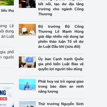
kết nối, tạo dư địa tăng
trưởng cho ngành Công
tiêu thụ
Thương
ương Lê
Bộ trưởng Bộ Công
nội dung
Thương Lê Mạnh Hùng
án Luật
giải đáp nhiều nội dung tại
phiên thảo luận Tổ về dự
án Luật Dầu khí (sửa đổi)
gia phổ
ợi người
Ủy ban Cạnh tranh Quốc
gia phổ biến Luật Bảo vệ
quyền lợi người tiêu dùng
Phát huy vai trò ngoại giao
trong bảo đảm an ninh
năng lượng
Thứ trưởng Nguyễn Sinh