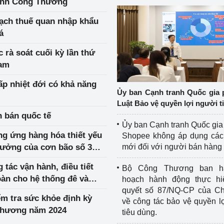
gành Công Thương
gạch thuế quan nhập khẩu
á
 rà soát cuối kỳ lần thứ
Nam
ấp nhiệt đới có khả năng
Ủy ban Cạnh tranh Quốc gia 
Luật Bảo vệ quyền lợi người t
 bán quốc tế
Ủy ban Cạnh tranh Quốc gia
ng ứng hàng hóa thiết yếu
Shopee không áp dụng các 
hưởng của cơn bão số 3
mới đối với người bán hàng
 tác vận hành, điều tiết
Bộ Công Thương ban h
àn cho hệ thống đê và
hoạch hành động thực hi
ngập, lụt tại vùng hạ du
quyết số 87/NQ-CP của Ch
ểm tra sức khỏe định kỳ
về công tác bảo vệ quyền l
Thương năm 2024
tiêu dùng.