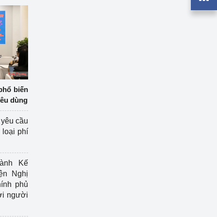
phổ biến
iêu dùng
 yêu cầu
loại phí
ành Kế
ện Nghị
ính phủ
ợi người