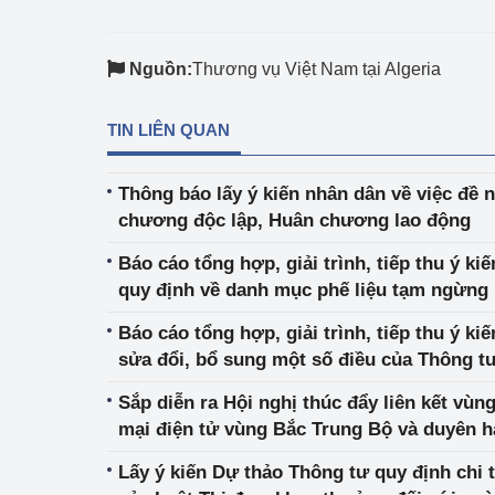
Phát triển công nghi
Nguồn:
Thương vụ Việt Nam tại Algeria
Phát triển năng lượ
TIN LIÊN QUAN
Thông báo lấy ý kiến nhân dân về việc đề
chương độc lập, Huân chương lao động
Báo cáo tổng hợp, giải trình, tiếp thu ý ki
quy định về danh mục phế liệu tạm ngừng 
xuất, kinh doanh chuyển khẩu
Báo cáo tổng hợp, giải trình, tiếp thu ý ki
sửa đổi, bổ sung một số điều của Thông t
12/11/2019
Sắp diễn ra Hội nghị thúc đẩy liên kết vùn
mại điện tử vùng Bắc Trung Bộ và duyên h
Lấy ý kiến Dự thảo Thông tư quy định chi t