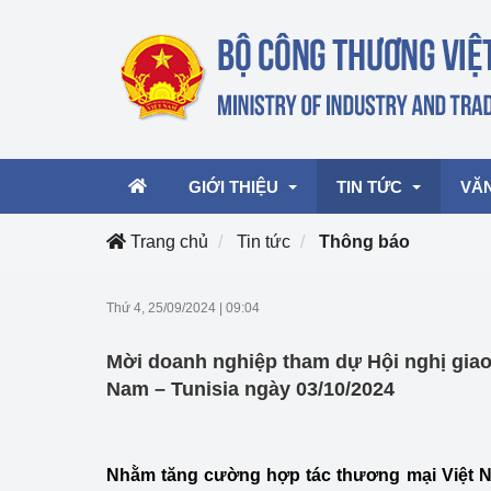
GIỚI THIỆU
TIN TỨC
VĂ
Trang chủ
Tin tức
Thông báo
Lãnh đạo Bộ
Hoạt động
Văn 
Thứ 4, 25/09/2024
|
09:04
Chức năng nhiệm vụ
Giải thưởng Công n
Văn 
Mời doanh nghiệp tham dự Hội nghị giao
mại, Dịch vụ Việt N
Cơ cấu tổ chức
Văn 
Nam – Tunisia ngày 03/10/2024
Công Thương 57
Hoạt động của Bộ t
Nhằm tăng cường hợp tác thương mại Việt Na