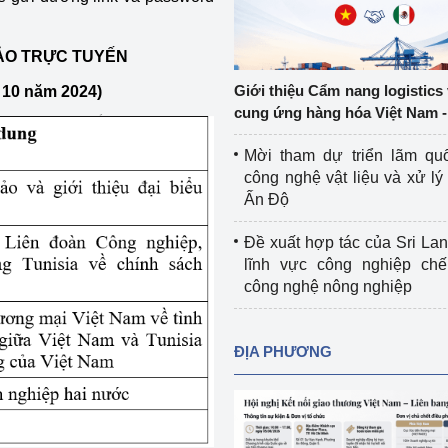
Cơ sở sản xuất, sửa chữa chai chứa 
LPG
HẢO TRỰC TUYẾN
 và đổi mới sáng 
Tổ chức huấn luyện, bồi dưỡng 
Giới thiệu Cẩm nang logistics
 10 năm 2024)
nghiệp vụ kiểm định kỹ thuật an toàn 
cung ứng hàng hóa Việt Nam -
lao động
Mời tham dự triển lãm qu
Video bảo vệ môi trường
công nghệ vật liệu và xử lý 
Ấn Độ
tưởng của Đảng
Album ảnh bảo vệ môi trường
Đề xuất hợp tác của Sri Lan
ời dân
Văn bản về môi trường
lĩnh vực công nghiệp chế
công nghệ nông nghiệp
Đọc báo giúp bạn
Khu vực miền Bắc
ài
Khu vực miền Trung
Hiệp định EVFTA
ĐỊA PHƯƠNG
ớc
Khu vực miền Nam
Thị trường châu Á – châu Phi
đưa nghị quyết 
Thị trường châu Âu – châu Mỹ
g vào cuộc sống