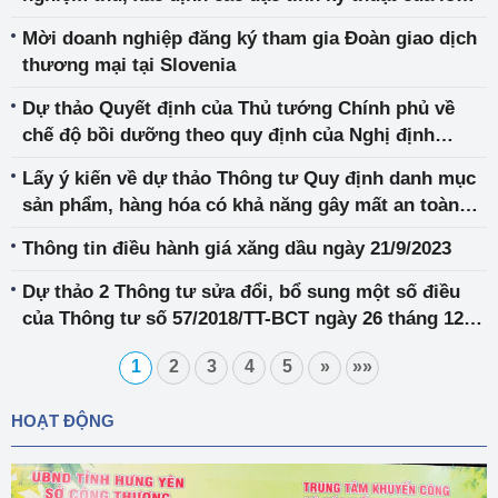
hơi và toàn nhà máy nhiệt điện
Mời doanh nghiệp đăng ký tham gia Đoàn giao dịch
thương mại tại Slovenia
Dự thảo Quyết định của Thủ tướng Chính phủ về
chế độ bồi dưỡng theo quy định của Nghị định
03/2023/NĐ-CP
Lấy ý kiến về dự thảo Thông tư Quy định danh mục
sản phẩm, hàng hóa có khả năng gây mất an toàn
thuộc trách nhiệm quản lý của Bộ Công Thương
Thông tin điều hành giá xăng dầu ngày 21/9/2023
Dự thảo 2 Thông tư sửa đổi, bổ sung một số điều
của Thông tư số 57/2018/TT-BCT ngày 26 tháng 12
năm 2018 liên quan đến kinh doanh thuốc lá
1
2
3
4
5
»
»»
HOẠT ĐỘNG