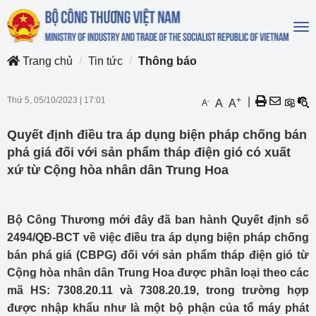
To
na
Trang chủ
Tin tức
Thông báo
Thứ 5, 05/10/2023
|
17:01
+
|
-
A
A
A
Quyết định điều tra áp dụng biện pháp chống bán
phá giá đối với sản phẩm tháp điện gió có xuất
xứ từ Cộng hòa nhân dân Trung Hoa
Bộ Công Thương mới đây đã ban hành Quyết định số
2494/QĐ-BCT về việc điều tra áp dụng biện pháp chống
bán phá giá (CBPG) đối với sản phẩm tháp điện gió từ
Cộng hòa nhân dân Trung Hoa được phân loại theo các
mã HS: 7308.20.11 và 7308.20.19, trong trường hợp
được nhập khẩu như là một bộ phận của tổ máy phát