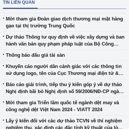
TIN LIÊN QUAN
Mời tham gia Đoàn giao dịch thương mại mặt hàng
gạo tại thị trường Trung Quốc
Dự thảo Thông tư quy định về việc xây dựng và ban
hành văn bản quy phạm pháp luật của Bộ Công
Thương
Thông báo đấu giá tài sản
Khuyến cáo người dân cảnh giác với các thông tin
sử dụng logo, tên của Cục Thương mại điện tử &
Kinh tế số và Amazon Global Selling Việt Nam để
Báo cáo giải trình, tiếp thu ý kiến góp ý về dự thảo
lừa đảo
Nghị định bãi bỏ Nghị định số 59/2006/NĐ-CP ngày
12/6/2006 và Nghị định số 43/2009/NĐ-CP ngày
Mời tham gia Triển lãm quốc tế ngành dệt may và
07/5/2009
công nghệ dệt Việt Nam 2024 - VIATT 2024
Lấy ý kiến đối với các dự thảo TCVN về thí nghiệm
nghiệm thu, xác định các đặc tính kỹ thuật của lò