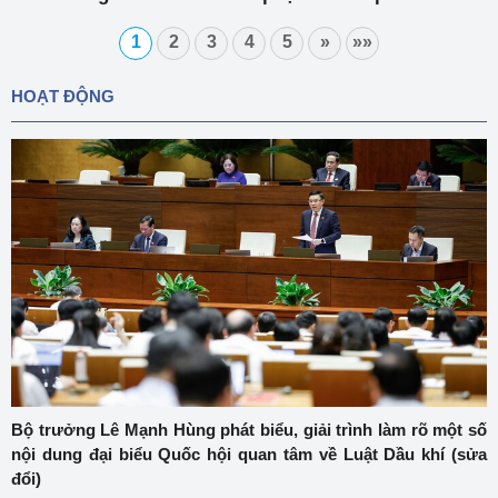
chống lẩn tránh thuế phòng vệ thương mại đối với
1
2
3
4
5
»
»»
tủ gỗ từ nhập khẩu Việt Nam
HOẠT ĐỘNG
Bộ trưởng Lê Mạnh Hùng phát biểu, giải trình làm rõ một số
nội dung đại biểu Quốc hội quan tâm về Luật Dầu khí (sửa
đổi)