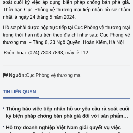
soát cuối kỳ việc áp dụng biện pháp chống bán phá giá.
Thời hạn Cục Phòng vệ thương mại tiếp nhận hồ sơ chậm
nhất là ngày 24 tháng 5 năm 2024.
Hồ sơ phải được nộp trực tiếp tại Cục Phòng vệ thương mại
trong thời hạn nêu trên theo địa chỉ như sau: Cục Phòng vệ
thương mại – Tầng 8, 23 Ngô Quyền, Hoàn Kiếm, Hà Nội
Điện thoại: (024) 7303.7898, máy lẻ 112
Nguồn:
Cục Phòng vệ thương mại
TIN LIÊN QUAN
Thông báo việc tiếp nhận hồ sơ yêu cầu rà soát cuối
kỳ biện pháp chống bán phá giá đối với sản phẩm
plastic và sản phẩm bằng plastic làm từ các polyme
Hỗ trợ doanh nghiệp Việt Nam giải quyết vụ việc
từ propylen có xuất xứ từ Ma-lai-xi-a, Thái Lan và