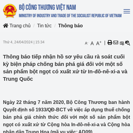
To
na
Trang chủ
Tin tức
Thông báo
Thứ 4, 24/04/2024
|
15:34
+
|
-
A
A
A
Thông báo tiếp nhận hồ sơ yêu cầu rà soát cuối
kỳ biện pháp chống bán phá giá đối với một số
sản phẩm bột ngọt có xuất xứ từ In-đô-nê-xi-a và
Trung Quốc
Ngày 22 tháng 7 năm 2020, Bộ Công Thương ban hành
Quyết định số 1933/QĐ-BCT về việc áp dụng thuế chống
bán phá giá chính thức đối với một số sản phẩm bột
ngọt có xuất xứ từ Cộng hòa In-đô-nê-xi-a và Cộng hòa
nhân dân Trung Hoa (mã vụ việc: AD09).