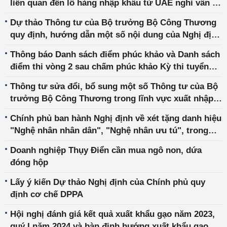
liên quan đến lô hàng nhập khẩu từ UAE nghi vấn có
Trung Quốc
dấu hiệu lừa đảo
Dự thảo Thông tư của Bộ trưởng Bộ Công Thương
quy định, hướng dẫn một số nội dung của Nghị định
số 32/2024/NĐ-CP
Thông báo Danh sách điểm phúc khảo và Danh sách
điểm thi vòng 2 sau chấm phúc khảo Kỳ thi tuyển
công chức của Bộ Công Thương năm 2023
Thông tư sửa đổi, bổ sung một số Thông tư của Bộ
trưởng Bộ Công Thương trong lĩnh vực xuất nhập
khẩu
Chính phủ ban hành Nghị định về xét tặng danh hiệu
"Nghệ nhân nhân dân", "Nghệ nhân ưu tú", trong
lĩnh vực nghề thủ công mỹ nghệ
Doanh nghiệp Thụy Điển cần mua ngô non, dứa
đóng hộp
Lấy ý kiến Dự thảo Nghị định của Chính phủ quy
định cơ chế DPPA
Hội nghị đánh giá kết quả xuất khẩu gạo năm 2023,
quý I năm 2024 và bàn định hướng xuất khẩu gạo