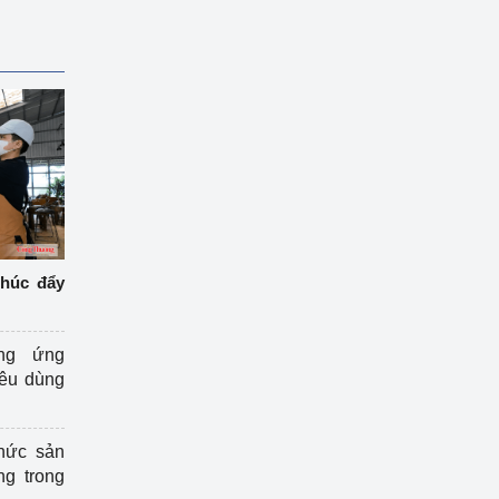
thúc đẩy
ng ứng
iêu dùng
hức sản
ng trong