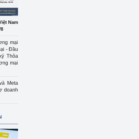
Việt Nam
/8
ương mại
ại - Đầu
ký Thỏa
ương mại
và Meta
rợ doanh
N