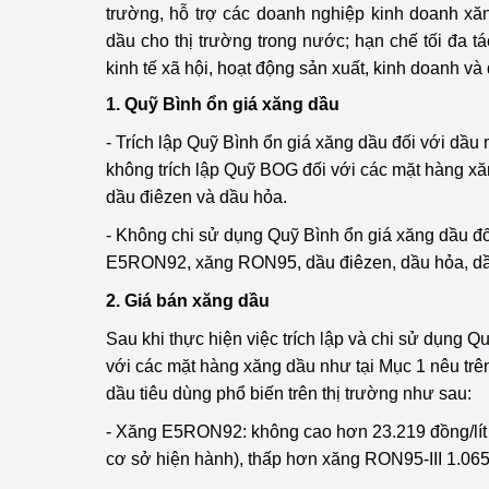
trường, hỗ trợ các doanh nghiệp kinh doanh xă
dầu cho thị trường trong nước; hạn chế tối đa tá
Phát triển công nghi
kinh tế xã hội, hoạt động sản xuất, kinh doanh v
Phát triển năng lượ
1. Quỹ Bình ổn giá xăng dầu
- Trích lập Quỹ Bình ổn giá xăng dầu đối với dầ
không trích lập Quỹ BOG đối với các mặt hàng
dầu điêzen và dầu hỏa.
- Không chi sử dụng Quỹ Bình ổn giá xăng dầu đ
E5RON92, xăng RON95, dầu điêzen, dầu hỏa, d
2. Giá bán xăng dầu
Sau khi thực hiện việc trích lập và chi sử dụng Q
với các mặt hàng xăng dầu như tại Mục 1 nêu trê
dầu tiêu dùng phổ biến trên thị trường như sau:
- Xăng E5RON92: không cao hơn 23.219 đồng/lít (
cơ sở hiện hành), thấp hơn xăng RON95-III 1.065 