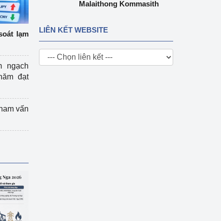
Malaithong Kommasith
LIÊN KẾT WEBSITE
soát lạm
m ngạch
năm đạt
tham vấn