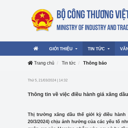
GIỚI THIỆU
TIN TỨC
VĂ
Trang chủ
Tin tức
Thông báo
Lãnh đạo Bộ
Hoạt động
Văn 
Thứ 5, 21/03/2024
|
14:32
Chức năng nhiệm vụ
Giải thưởng Công n
Văn 
Thông tin về việc điều hành giá xăng dầ
mại, Dịch vụ Việt N
Cơ cấu tổ chức
Văn 
Công Thương 57
Thị trường xăng dầu thế giới kỳ điều hành 
Hoạt động của Bộ t
20/3/2024) chịu ảnh hưởng của các yếu tố nh