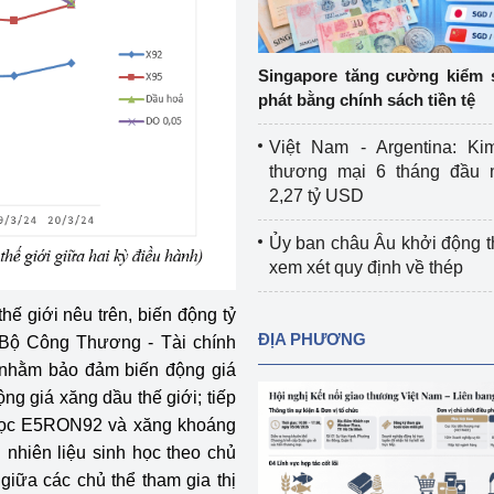
Cơ sở sản xuất, sửa chữa chai chứa 
LPG
 và đổi mới sáng 
Singapore tăng cường kiểm 
Tổ chức huấn luyện, bồi dưỡng 
phát bằng chính sách tiền tệ
nghiệp vụ kiểm định kỹ thuật an toàn 
lao động
Việt Nam - Argentina: Ki
thương mại 6 tháng đầu 
Video bảo vệ môi trường
2,27 tỷ USD
tưởng của Đảng
Album ảnh bảo vệ môi trường
Ủy ban châu Âu khởi động 
xem xét quy định về thép
ời dân
Văn bản về môi trường
hế giới nêu trên, biến động tỷ
Đọc báo giúp bạn
Khu vực miền Bắc
ĐỊA PHƯƠNG
 Bộ Công Thương - Tài chính
 nhằm bảo đảm biến động giá
ài
Khu vực miền Trung
Hiệp định EVFTA
g giá xăng dầu thế giới; tiếp
ớc
Khu vực miền Nam
Thị trường châu Á – châu Phi
h học E5RON92 và xăng khoáng
hiên liệu sinh học theo chủ
đưa nghị quyết 
Thị trường châu Âu – châu Mỹ
giữa các chủ thể tham gia thị
g vào cuộc sống