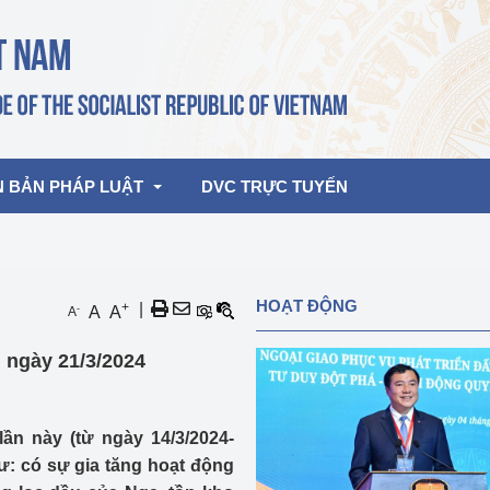
N BẢN PHÁP LUẬT
DVC TRỰC TUYẾN
bản pháp quy
Hoạt động của lãnh đạo Đảng, Nhà 
HOẠT ĐỘNG
+
|
-
A
A
A
nước
ghiệp, Thương 
bản điều hành
u ngày 21/3/2024
am 2026
Hoạt động của Lãnh đạo Bộ
bản hợp nhất
Hoạt động của các đơn vị
lần này (từ ngày 14/3/2024-
rưởng
ư: có sự gia tăng hoạt động