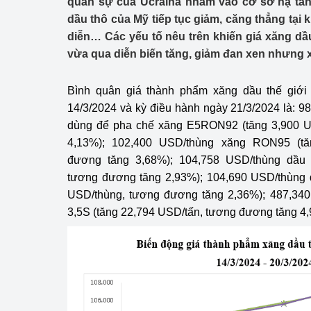
quân sự của Ucraina nhắm vào cơ sở hạ tần
Công Thương - Công
dầu thô của Mỹ tiếp tục giảm, căng thẳng tại
diễn… Các yếu tố nêu trên khiến giá xăng dầ
Chuyển đổi số
vừa qua diễn biến tăng, giảm đan xen nhưng 
Lịch sử phát triển
Bình quân giá thành phẩm xăng dầu thế giới
Bản tin Thị trường 
14/3/2024 và kỳ điều hành ngày 21/3/2024 là:
dùng để pha chế xăng E5RON92 (tăng 3,900 U
Phát triển nguồn nhâ
4,13%); 102,400 USD/thùng xăng RON95 (tă
Phát triển bền vững
đương tăng 3,68%); 104,758 USD/thùng dầu 
tương đương tăng 2,93%); 104,690 USD/thùng d
Tổ chức kiểm định
USD/thùng, tương đương tăng 2,36%); 487,34
3,5S (tăng 22,794 USD/tấn, tương đương tăng 4,
Văn hóa ngành Côn
Tái cơ cấu ngành 
Quản lý thị trường
Sử dụng năng lượng 