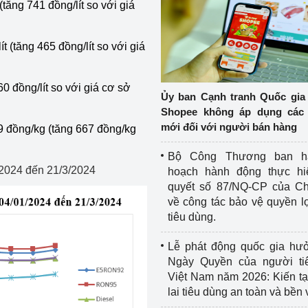
(tăng 741 đồng/lít so với giá
 (tăng 465 đồng/lít so với giá
0 đồng/lít so với giá cơ sở
Ủy ban Cạnh tranh Quốc gia
Shopee không áp dụng các 
mới đối với người bán hàng
 đồng/kg (tăng 667 đồng/kg
Bộ Công Thương ban h
/2024 đến 21/3/2024
hoạch hành động thực hi
quyết số 87/NQ-CP của Ch
về công tác bảo vệ quyền l
tiêu dùng.
Lễ phát động quốc gia hư
Ngày Quyền của người ti
Việt Nam năm 2026: Kiến t
lai tiêu dùng an toàn và bền