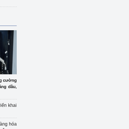
ng cường
ăng dầu,
riển khai
hàng hóa