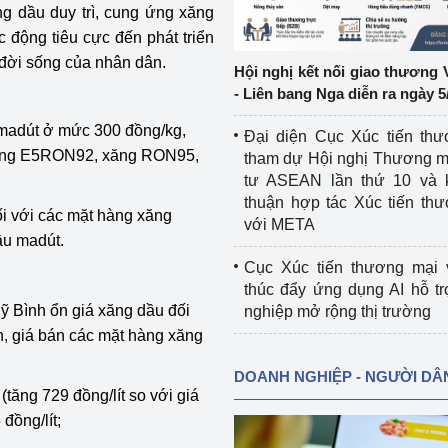
ng dầu duy trì, cung ứng xăng
c động tiêu cực đến phát triển
ệp
Công nghiệp nền tảng
à đời sống của nhân dân.
Hội nghị kết nối giao thương 
ng
Chính sách
- Liên bang Nga diễn ra ngày 5
Sản xuất công nghiệp
u madút ở mức 300 đồng/kg,
Đại diện Cục Xúc tiến th
 xăng E5RON92, xăng RON95,
tham dự Hội nghị Thương m
tư ASEAN lần thứ 10 và 
thuận hợp tác Xúc tiến th
ối với các mặt hàng xăng
với META
ầu madút.
Cục Xúc tiến thương mại 
thúc đẩy ứng dụng AI hỗ t
uỹ Bình ổn giá xăng dầu đối
nghiệp mở rộng thị trường
n, giá bán các mặt hàng xăng
DOANH NGHIỆP - NGƯỜI DÂ
tăng 729 đồng/lít so với giá
đồng/lít;