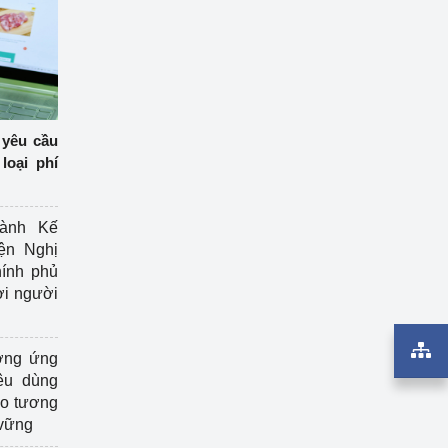
 yêu cầu
loại phí
ành Kế
ện Nghị
ính phủ
ợi người
ởng ứng
êu dùng
ạo tương
 vững