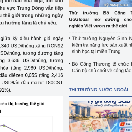
g lọc dầu của Nga, tồn kho
 luận
Họp báo
 khu vực Trung Đông vẫn tiếp
Thứ trưởng Bộ Công T
u thế giới trong những ngày
Thông cáo báo chí
GoGlobal mở đường cho
xu hướng tăng là chủ yếu.
nghiệp Việt vươn ra thế giới
Điểm báo
 giữa kỳ điều hành giá ngày
Thứ trưởng Nguyễn Sinh N
Nông Lâm Thủy sản
kiểm tra năng lực sản xuất n
 98,340 USD/thùng xăng RON92
sinh học tại miền Trung
SD/thùng, tương đương tăng
n lực
ng 3,636 USD/thùng, tương
Bộ Công Thương tổ chức H
hỏa (tăng 2,980 USD/thùng,
Cán bộ chủ chốt về công tác
ầu điêzen 0,05S (tăng 2,416
Tổ chức kiểm định kỹ thuật an toàn lao 
0 USD/tấn dầu mazut 180CST
động thuộc thẩm quyền quản lý của 
THỊ TRƯỜNG NƯỚC NGOÀI
91%).
g Thương
Bộ Công Thương
Công Thương
Tổ chức được cấp GCN đăng ký, hoạt 
động kiểm định thiết bị, dụng cụ điện 
làm việc ở môi trường không có nguy 
hiểm khí, bụi nổ
tiết kiệm và 
Hiệu quả năng lượng