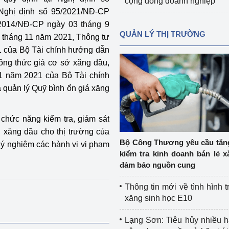
cộng đồng doanh nghiệp
Nghị định số 95/2021/NĐ-CP
/2014/NĐ-CP ngày 03 tháng 9
QUẢN LÝ THỊ TRƯỜNG
 tháng 11 năm 2021, Thông tư
 của Bộ Tài chính hướng dẫn
ông thức giá cơ sở xăng dầu,
1 năm 2021 của Bộ Tài chính
 quản lý Quỹ bình ổn giá xăng
hức năng kiểm tra, giám sát
 xăng dầu cho thị trường của
Bộ Công Thương yêu cầu tă
lý nghiêm các hành vi vi phạm
kiểm tra kinh doanh bán lẻ x
đảm bảo nguồn cung
Thông tin mới về tình hình t
xăng sinh học E10
Lạng Sơn: Tiêu hủy nhiều 