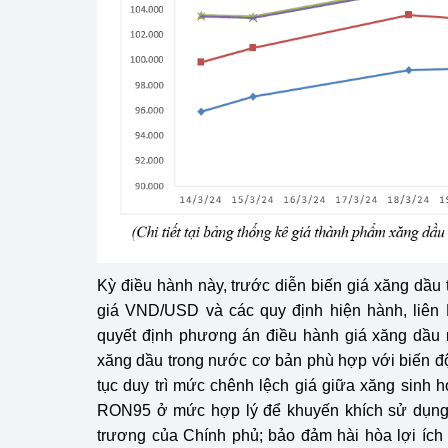
hiệu quả
Khoa học, công nghệ
tạo
Thông báo
Bảo vệ môi trường
Bảo vệ nền tảng tư 
Doanh nghiệp - Ngư
Kỳ điều hành này, trước diễn biến giá xăng dầu t
Xúc tiến thương mại
giá VND/USD và các quy định hiện hành, liên
quyết định phương án điều hành giá xăng dầu
Thị trường nước ngo
xăng dầu trong nước cơ bản phù hợp với biến độn
Thị trường trong nư
tục duy trì mức chênh lệch giá giữa xăng sin
RON95 ở mức hợp lý để khuyến khích sử dụng n
Ngành Công Thương 
trương của Chính phủ; bảo đảm hài hòa lợi ích 
Đại hội XIV của Đản