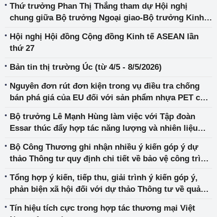
Thứ trưởng Phan Thị Thắng tham dự Hội nghị
chung giữa Bộ trưởng Ngoại giao-Bộ trưởng Kinh
tế ASEAN
Hội nghị Hội đồng Cộng đồng Kinh tế ASEAN lần
thứ 27
Bản tin thị trường Úc (từ 4/5 - 8/5/2026)
Nguyên đơn rút đơn kiện trong vụ điều tra chống
bán phá giá của EU đối với sản phẩm nhựa PET của
Việt Nam
Bộ trưởng Lê Mạnh Hùng làm việc với Tập đoàn
Essar thúc đẩy hợp tác năng lượng và nhiên liệu
sinh học Việt Nam – Ấn Độ
Bộ Công Thương ghi nhận nhiều ý kiến góp ý dự
thảo Thông tư quy định chi tiết về bảo vệ công trình
điện lực và an toàn trong lĩnh vực điện lực
Tổng hợp ý kiến, tiếp thu, giải trình ý kiến góp ý,
phản biện xã hội đối với dự thảo Thông tư về quản
lý an toàn đập, hồ chứa thủy điện
Tín hiệu tích cực trong hợp tác thương mại Việt