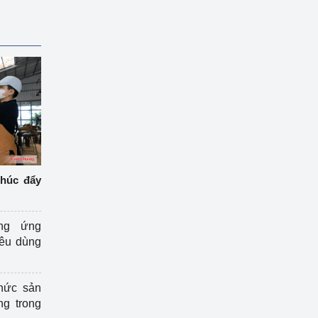
thúc đẩy
ng ứng
iêu dùng
hức sản
ng trong