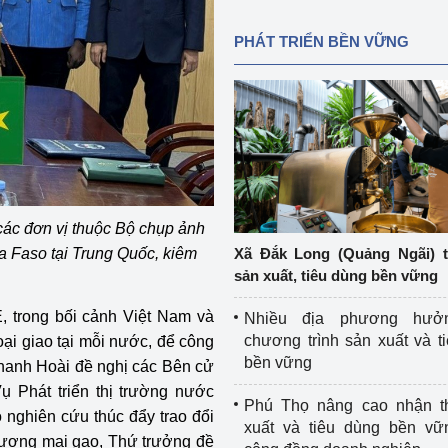
PHÁT TRIỂN BỀN VỮNG
ác đơn vị thuộc Bộ chụp ảnh
a Faso tại Trung Quốc, kiêm
Xã Đắk Long (Quảng Ngãi) 
sản xuất, tiêu dùng bền vững
, trong bối cảnh Việt Nam và
Nhiều địa phương hưở
chương trình sản xuất và t
oại giao tại mỗi nước, để công
bền vững
Thanh Hoài đề nghị các Bên cử
 Phát triển thị trường nước
Phú Thọ nâng cao nhận t
ó nghiên cứu thúc đẩy trao đổi
xuất và tiêu dùng bền vữ
thương mại gạo, Thứ trưởng đề