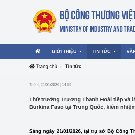
GIỚI THIỆU
TIN TỨC
VĂ
Trang chủ
Tin tức
Lãnh đạo Bộ
Hoạt động
Văn 
Thứ 4, 21/01/2026
|
14:59
Chức năng nhiệm vụ
Giải thưởng Công n
Văn 
Thứ trưởng Trương Thanh Hoài tiếp và l
mại, Dịch vụ Việt N
Cơ cấu tổ chức
Văn 
Burkina Faso tại Trung Quốc, kiêm nhiệ
Công Thương 57
Hoạt động của Bộ t
Sáng ngày 21/01/2026, tại trụ sở Bộ Công 