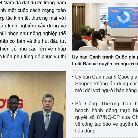
t Nam đã đạt được trong năm
hành một cuộc cách mạng toàn
 tác kinh tế, thương mại với
tập kinh nghiệm xây dựng và
h mũi nhọn như nông nghiệp (để
iệp cơ bản và thu hút đầu tư,
 hiện có nhu cầu lớn về nhập
h kiện phụ tùng để phục vụ thị
Ủy ban Cạnh tranh Quốc gia 
Luật Bảo vệ quyền lợi người t
Ủy ban Cạnh tranh Quốc gia
Shopee không áp dụng các 
mới đối với người bán hàng
Bộ Công Thương ban h
hoạch hành động thực hi
quyết số 87/NQ-CP của Ch
về công tác bảo vệ quyền l
tiêu dùng.