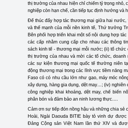
thị trường của nhau hiện chỉ chiếm tỷ trọng nhỏ
nghiệp còn hạn chế, cần tiếp tục định hướng và h
Phát triển công nghi
Để thúc đẩy hợp tác thương mại giữa hai nước, 
Phát triển năng lượ
và thế mạnh của mỗi nền kinh tế, Thứ trưởng T
Bên phối hợp triển khai một số nội dung hợp tác n
các cấp nhằm cung cấp cho nhau các thông tin 
sách kinh tế - thương mại mỗi nước; (ii) tổ chức
thị trường của nhau và mời các tổ chức, doanh
các sự kiện thương mại quốc tế thường niên tại 
động thương mại trong các lĩnh vực tiềm năng m
Faso có có nhu cầu lớn như gạo, máy móc nông ng
xây dựng, hàng gia dụng, dệt may…; (iv) nghiên 
công nghiệp khai khoáng, dệt may, chế biến n
phân bón và đảm bảo an ninh lương thực….
Cảm ơn sự tiếp đón nồng hậu và những chia sẻ
Hoài, Ngài Daouda BITIE bày tỏ vinh dự được 
Đảng Cộng sản Việt Nam lần thứ XIV và đượ