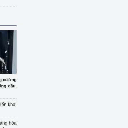
ng cường
ăng dầu,
riển khai
hàng hóa