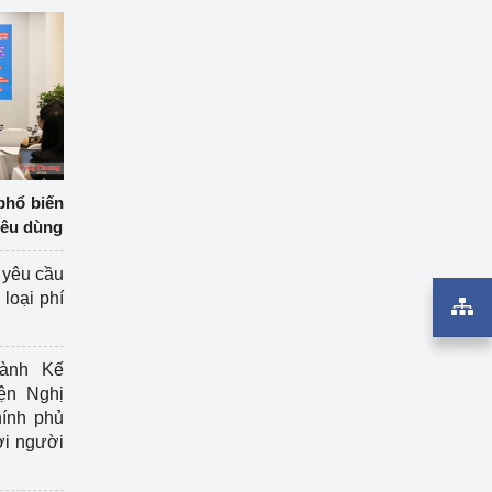
phổ biến
iêu dùng
 yêu cầu
loại phí
ành Kế
ện Nghị
ính phủ
ợi người