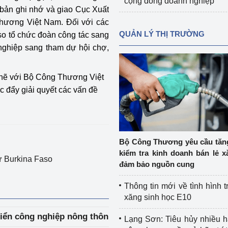
cộng đồng doanh nghiệp
bản ghi nhớ và giao Cục Xuất
Thương Việt Nam. Đối với các
QUẢN LÝ THỊ TRƯỜNG
so tổ chức đoàn công tác sang
 nghiệp sang tham dự hội chợ,
chẽ với Bộ Công Thương Việt
 đẩy giải quyết các vấn đề
Bộ Công Thương yêu cầu tă
kiểm tra kinh doanh bán lẻ x
ứ Burkina Faso
đảm bảo nguồn cung
Thông tin mới về tình hình t
xăng sinh học E10
riển công nghiệp nông thôn
Lạng Sơn: Tiêu hủy nhiều 