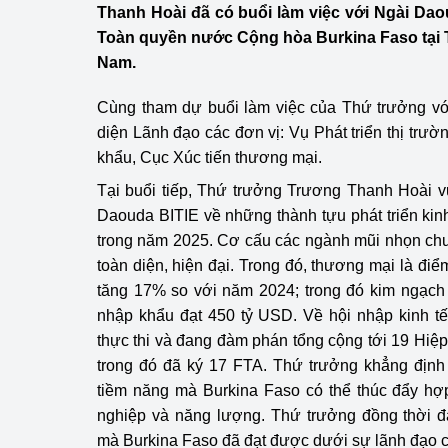
Thanh Hoài đã có buổi làm việc với Ngài 
Công Thương - Công
Toàn quyền nước Cộng hòa Burkina Faso tại 
Chuyển đổi số
Nam.
Lịch sử phát triển
Cùng tham dự buổi làm việc của Thứ trưởng vớ
diện Lãnh đạo các đơn vị: Vụ Phát triển thị trư
Bản tin Thị trường 
khẩu, Cục Xúc tiến thương mại.
Phát triển nguồn nhâ
Tại buổi tiếp, Thứ trưởng Trương Thanh Hoài v
Daouda BITIE về những thành tựu phát triển ki
Phát triển bền vững
trong năm 2025. Cơ cấu các ngành mũi nhọn chu
toàn diện, hiện đại. Trong đó, thương mại là điể
Tổ chức kiểm định
tăng 17% so với năm 2024; trong đó kim ngạch
Văn hóa ngành Côn
nhập khẩu đạt 450 tỷ USD. Về hội nhập kinh tế
thực thi và đang đàm phán tổng cộng tới 19 Hiệp
Tái cơ cấu ngành 
trong đó đã ký 17 FTA. Thứ trưởng khẳng định 
tiềm năng mà Burkina Faso có thể thúc đẩy hợ
Quản lý thị trường
nghiệp và năng lượng. Thứ trưởng đồng thời đ
mà Burkina Faso đã đạt được dưới sự lãnh đạo
Sử dụng năng lượng 