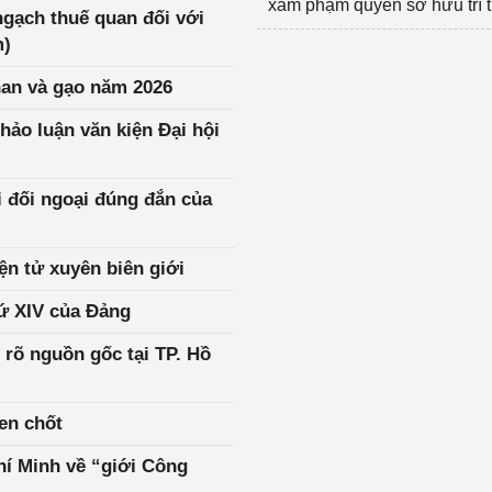
xâm phạm quyền sở hữu trí 
gạch thuế quan đối với
m)
han và gạo năm 2026
thảo luận văn kiện Đại hội
 đối ngoại đúng đắn của
ện tử xuyên biên giới
hứ XIV của Đảng
 rõ nguồn gốc tại TP. Hồ
hen chốt
hí Minh về “giới Công