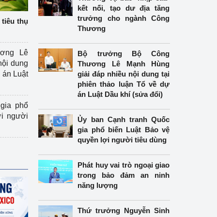
kết nối, tạo dư địa tăng
trưởng cho ngành Công
tiêu thụ
Thương
ương Lê
Bộ trưởng Bộ Công
nội dung
Thương Lê Mạnh Hùng
án Luật
giải đáp nhiều nội dung tại
phiên thảo luận Tổ về dự
án Luật Dầu khí (sửa đổi)
gia phổ
ợi người
Ủy ban Cạnh tranh Quốc
gia phổ biến Luật Bảo vệ
quyền lợi người tiêu dùng
Phát huy vai trò ngoại giao
trong bảo đảm an ninh
năng lượng
Thứ trưởng Nguyễn Sinh