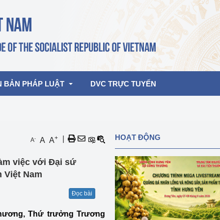
N BẢN PHÁP LUẬT
DVC TRỰC TUYẾN
bản pháp quy
Hoạt động của lãnh đạo Đảng, Nhà 
HOẠT ĐỘNG
+
|
-
A
A
A
nước
ghiệp, Thương 
bản điều hành
àm việc với Đại sứ
am 2026
Hoạt động của Lãnh đạo Bộ
bản hợp nhất
m Việt Nam
Hoạt động của các đơn vị
Đọc bài
rưởng
Thương, Thứ trưởng Trương