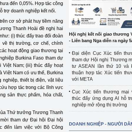
, chưa đến 0,05%. Hợp tác công
ỗ trợ doanh nghiệp kết nối.
ệp
Công nghiệp nền tảng
trên cơ sở phát huy tiềm năng
ng
Chính sách
rương Thanh Hoài đề nghị hai
Hội nghị kết nối giao thương 
hư: (i) thúc đẩy trao đổi đoàn
Sản xuất công nghiệp
- Liên bang Nga diễn ra ngày 5
về thị trường, cơ chế, chính
 các hoạt động giao thương tại
Đại diện Cục Xúc tiến th
 nghiệp Burkina Faso tham dự
tham dự Hội nghị Thương m
Việt Nam; (iii) thúc đẩy hoạt
tư ASEAN lần thứ 10 và 
à Việt Nam có ưu thế, Burkina
thuận hợp tác Xúc tiến th
với META
hiệp, thiết bị điện, vật liệu
cứu hợp tác trong các lĩnh vực
Cục Xúc tiến thương mại 
ông sản thực phẩm, hóa chất,
thúc đẩy ứng dụng AI hỗ t
nghiệp mở rộng thị trường
 của Thứ trưởng Trương Thanh
mời tham dự Đại hội Đại hội
DOANH NGHIỆP - NGƯỜI DÂ
c đến làm việc với Bộ Công