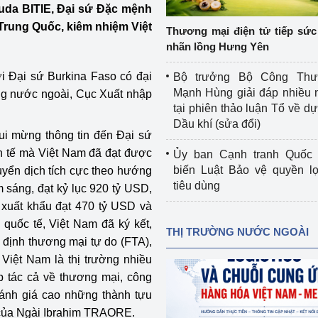
Daouda BITIE, Đại sứ Đặc mệnh
 luận
Họp báo
Trung Quốc, kiêm nhiệm Việt
Thương mại điện tử tiếp sức 
Thông cáo báo chí
nhãn lồng Hưng Yên
Điểm báo
i Đại sứ Burkina Faso có đại
Bộ trưởng Bộ Công Th
Mạnh Hùng giải đáp nhiều 
ờng nước ngoài, Cục Xuất nhập
Nông Lâm Thủy sản
tại phiên thảo luận Tổ về dự 
Dầu khí (sửa đổi)
n lực
ui mừng thông tin đến Đại sứ
nh tế mà Việt Nam đã đạt được
Ủy ban Cạnh tranh Quốc 
biến Luật Bảo vệ quyền l
yển dịch tích cực theo hướng
tiêu dùng
m sáng, đạt kỷ lục 920 tỷ USD,
Tổ chức kiểm định kỹ thuật an toàn lao 
 xuất khẩu đạt 470 tỷ USD và
động thuộc thẩm quyền quản lý của 
g Thương
Bộ Công Thương
 quốc tế, Việt Nam đã ký kết,
THỊ TRƯỜNG NƯỚC NGOÀI
 định thương mại tự do (FTA),
Công Thương
Tổ chức được cấp GCN đăng ký, hoạt 
Việt Nam là thị trường nhiều
động kiểm định thiết bị, dụng cụ điện 
p tác cả về thương mại, công
làm việc ở môi trường không có nguy 
ánh giá cao những thành tựu
hiểm khí, bụi nổ
 của Ngài Ibrahim TRAORE.
tiết kiệm và 
Hiệu quả năng lượng