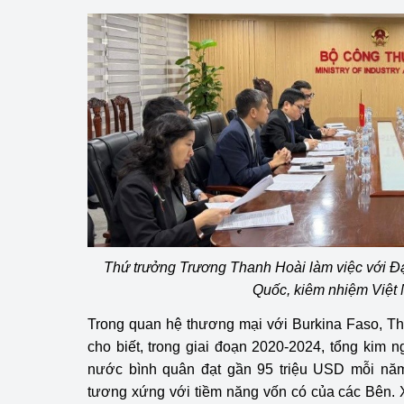
hiệu quả
Khoa học, công nghệ
tạo
Thông báo
Bảo vệ môi trường
Bảo vệ nền tảng tư 
Doanh nghiệp - Ngư
Thứ trưởng Trương Thanh Hoài làm việc với Đạ
Xúc tiến thương mại
Quốc, kiêm nhiệm Việt
Thị trường nước ngo
Trong quan hệ thương mại với Burkina Faso, T
Thị trường trong nư
cho biết, trong giai đoạn 2020-2024, tổng kim 
nước bình quân đạt gần 95 triệu USD mỗi nă
Ngành Công Thương 
tương xứng với tiềm năng vốn có của các Bên.
Đại hội XIV của Đản