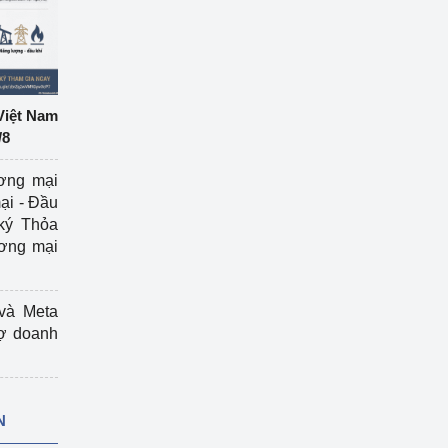
Việt Nam
/8
ương mại
ại - Đầu
ký Thỏa
ương mại
và Meta
rợ doanh
N