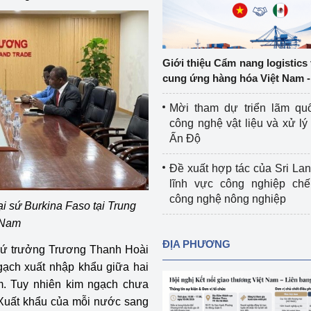
Cơ sở sản xuất, sửa chữa chai chứa 
LPG
 và đổi mới sáng 
Tổ chức huấn luyện, bồi dưỡng 
Giới thiệu Cẩm nang logistics
nghiệp vụ kiểm định kỹ thuật an toàn 
cung ứng hàng hóa Việt Nam -
lao động
Mời tham dự triển lãm qu
Video bảo vệ môi trường
công nghệ vật liệu và xử lý 
Ấn Độ
tưởng của Đảng
Album ảnh bảo vệ môi trường
Đề xuất hợp tác của Sri Lan
ời dân
Văn bản về môi trường
lĩnh vực công nghiệp chế
công nghệ nông nghiệp
i sứ Burkina Faso tại Trung
Đọc báo giúp bạn
Khu vực miền Bắc
 Nam
ài
Khu vực miền Trung
Hiệp định EVFTA
ĐỊA PHƯƠNG
hứ trưởng Trương Thanh Hoài
ớc
Khu vực miền Nam
Thị trường châu Á – châu Phi
ngạch xuất nhập khẩu giữa hai
m. Tuy nhiên kim ngạch chưa
đưa nghị quyết 
Thị trường châu Âu – châu Mỹ
 Xuất khẩu của mỗi nước sang
g vào cuộc sống