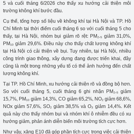
5 và cuối tháng 6/2026 cho thấy xu hướng cải thiện môi
trường không khí bước đầu.
Cụ thể, tổng hợp số liệu về không khí tại Hà Nội và TP. Hồ
Chí Minh tại thời điểm cuối tháng 6 so với cuối tháng 5 cho
thấy, tại Hà Nội, nhóm bụi giảm rõ rệt: PM₂.₅ giảm 31,0%,
PM₁₀ giảm 29,6%. Điều này cho thấy chất lượng không khí
tại Hà Nội có cải thiện về bụi. Tuy nhiên, tại Hà Nội, nhiều
công trình giao thông, xây dựng đang được triển khai, đây
cũng là một trong những yếu tố có thể ảnh hưởng đến chất
lượng không khí.
Tại TP. Hồ Chí Minh, xu hướng cải thiện rõ và đồng bộ hơn.
So với cuối tháng 5, cuối tháng 6 ghi nhận PM₂.₅ giảm
15,7%, PM₁₀ giảm 14,3%, CO giảm 65,2%, NO₂ giảm 68,6%,
NOx giảm 57,6%, SO₂ giảm 38,5% và O₃ giảm 14,4%. Kết
quả này cho thấy nhóm bụi và nhóm khí ô nhiễm đều có xu
hướng giảm, phản ánh diễn biến môi trường tích cực hơn.
Như vậy, xăng E10 đã góp phần tích cực trong việc cải thiện