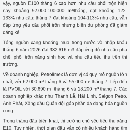
vậy, nguồn E100 tháng 6 cao hơn nhu cầu phối trộn hiện
nay khoảng 92.000-100.000 m³/tháng, đạt khoảng 122-
133% nhu cầu; tháng 7 đạt khoảng 104-113% nhu cầu, vẫn
đáp ứng yêu cầu phối trộn nhưng biên dự phòng đã giảm
đáng kể.
Tổng nguồn xăng khoáng mua trong nước và nhập khẩu
tháng 6 năm 2026 đạt 982.616 m3 đáp ứng đủ nhu cầu pha
chế, phối trộn xăng sinh học và nhu cầu tiêu thụ trên thị
trường.
Về doanh nghiệp, Petrolimex là đơn vị có quy mô nguồn lớn
nhất, với 62.000 m³ tháng 6 và 55.000 m³ tháng 7; tiếp đến
là PVOIL với 30.690 m³ tháng 6 và 18.200 m³ tháng 7. Các
doanh nghiệp khác như Thanh Lễ, Hải Linh, Saigon Petro,
Anh Phát, Xăng dầu Quân đội góp phần đa dạng hóa nguồn
cung.
Trong tháng đầu triển khai, thị trường chủ yếu tiêu thụ xăng
E10. Tuy nhiên, thời gian đầu vẫn có nhiều khách hàng tìm