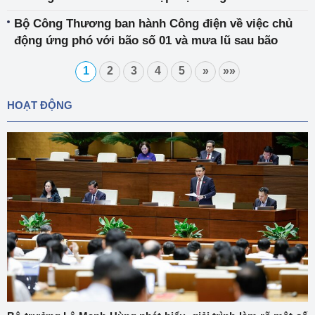
thứ 10
Bộ Công Thương ban hành Công điện về việc chủ
động ứng phó với bão số 01 và mưa lũ sau bão
1
2
3
4
5
»
»»
HOẠT ĐỘNG