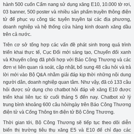
hành 500 cuốn Cẩm nang sử dụng xăng E10, 10.000 tờ rơi,
03 banner, 500 poster và nhiều sản phẩm truyền thông điện
tử để phục vụ công tác tuyên truyền tại các địa phương,
doanh nghiệp và hệ thống cửa hàng kinh doanh xăng dầu
trên cả nước.
Trên cơ sở tổng hợp các vấn đề phát sinh trong quá trình
triển khai thực tế, Cục Đổi mới sáng tạo, Chuyển đổi xanh
và Khuyến công đã phối hợp với Báo Công Thương và các
đơn vị liên quan rà soát, cập nhật, bổ sung 48 câu hỏi và trả
lời mới vào Bộ Q&A nhằm giải đáp kịp thời những nội dung
người dân, doanh nghiệp quan tâm. Như vậy, đã có 133 câu
hỏi được sử dụng cho chatbot hỏi đáp về xăng E10 được
triển khai liên tục từ cuối tháng 5 đến nay. Chatbot xử lý
trung bình khoảng 600 câu hỏi/ngày trên Báo Công Thương
điện tử và Cổng Thông tin điện tử Bộ Công Thương.
Thời gian tới, Bộ Công Thương sẽ tiếp tục theo dõi diễn
biến thị trường tiêu thụ xăng E5 và E10 để chỉ đạo các