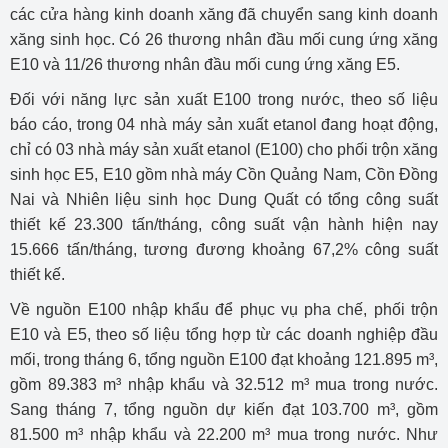
các cửa hàng kinh doanh xăng đã chuyển sang kinh doanh
xăng sinh học. Có 26 thương nhân đầu mối cung ứng xăng
E10 và 11/26 thương nhân đầu mối cung ứng xăng E5.
Đối với năng lực sản xuất E100 trong nước, theo số liệu
báo cáo, trong 04 nhà máy sản xuất etanol đang hoạt động,
chỉ có 03 nhà máy sản xuất etanol (E100) cho phối trộn xăng
sinh học E5, E10 gồm nhà máy Cồn Quảng Nam, Cồn Đồng
Nai và Nhiên liệu sinh học Dung Quất có tổng công suất
thiết kế 23.300 tấn/tháng, công suất vận hành hiện nay
15.666 tấn/tháng, tương đương khoảng 67,2% công suất
thiết kế.
Về nguồn E100 nhập khẩu để phục vụ pha chế, phối trộn
E10 và E5, theo số liệu tổng hợp từ các doanh nghiệp đầu
mối, trong tháng 6, tổng nguồn E100 đạt khoảng 121.895 m³,
gồm 89.383 m³ nhập khẩu và 32.512 m³ mua trong nước.
Sang tháng 7, tổng nguồn dự kiến đạt 103.700 m³, gồm
81.500 m³ nhập khẩu và 22.200 m³ mua trong nước. Như