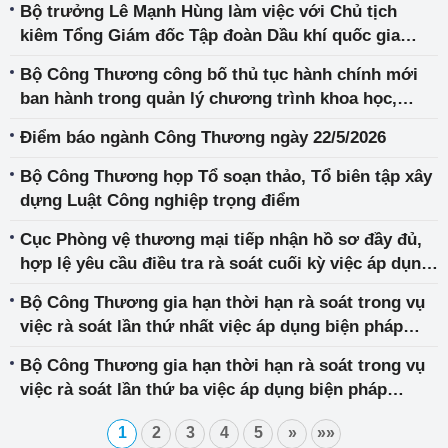
Bộ trưởng Lê Mạnh Hùng làm việc với Chủ tịch
kiêm Tổng Giám đốc Tập đoàn Dầu khí quốc gia
Malaysia
Bộ Công Thương công bố thủ tục hành chính mới
ban hành trong quản lý chương trình khoa học,
công nghệ
Điểm báo ngành Công Thương ngày 22/5/2026
Bộ Công Thương họp Tổ soạn thảo, Tổ biên tập xây
dựng Luật Công nghiệp trọng điểm
Cục Phòng vệ thương mại tiếp nhận hồ sơ đầy đủ,
hợp lệ yêu cầu điều tra rà soát cuối kỳ việc áp dụng
biện pháp chống bán phá giá đối với một số sản
Bộ Công Thương gia hạn thời hạn rà soát trong vụ
phẩm vật liệu hàn nhập khẩu từ Ma-lai-xi-a, Vương
việc rà soát lần thứ nhất việc áp dụng biện pháp
quốc Thái Lan và Cộng hòa Nhân dân Trung Hoa
chống bán phá giá sản phẩm cáp thép dự ứng lực
Bộ Công Thương gia hạn thời hạn rà soát trong vụ
có xuất xứ từ Ma-lai-xi-a, Vương quốc Thái Lan và
việc rà soát lần thứ ba việc áp dụng biện pháp
Cộng hòa nhân dân Trung Hoa (mã vụ việc
chống bán phá đối với một số sản phẩm thép hình
AR01.AD17)
1
2
3
4
5
»
»»
chữ H xuất xứ từ Trung Quốc (mã vụ việc