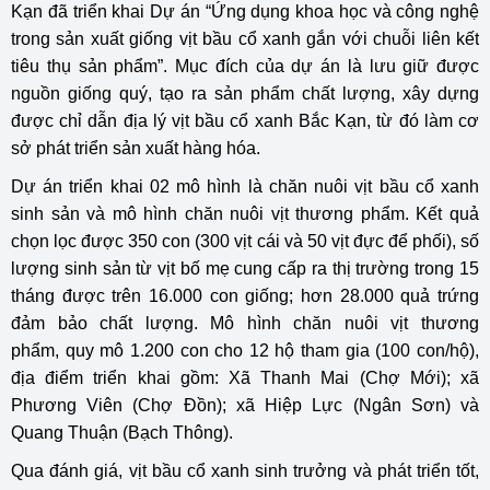
Kạn đã triển khai Dự án “Ứng dụng khoa học và công nghệ
trong sản xuất giống vịt bầu cổ xanh gắn với chuỗi liên kết
tiêu thụ sản phẩm”. Mục đích của dự án là lưu giữ được
nguồn giống quý, tạo ra sản phẩm chất lượng, xây dựng
được chỉ dẫn địa lý vịt bầu cổ xanh Bắc Kạn, từ đó làm cơ
sở phát triển sản xuất hàng hóa.
Dự án triển khai 02 mô hình là chăn nuôi vịt bầu cổ xanh
sinh sản và mô hình chăn nuôi vịt thương phẩm. Kết quả
chọn lọc được 350 con (300 vịt cái và 50 vịt đực để phối), số
lượng sinh sản từ vịt bố mẹ cung cấp ra thị trường trong 15
tháng được trên 16.000 con giống; hơn 28.000 quả trứng
đảm bảo chất lượng. Mô hình chăn nuôi vịt thương
phẩm, quy mô 1.200 con cho 12 hộ tham gia (100 con/hộ),
địa điểm triển khai gồm: Xã Thanh Mai (Chợ Mới); xã
Phương Viên (Chợ Đồn); xã Hiệp Lực (Ngân Sơn) và
Quang Thuận (Bạch Thông).
Qua đánh giá, vịt bầu cổ xanh sinh trưởng và phát triển tốt,