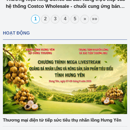
hệ thống Costco Wholesale - chuỗi cung ứng bán
buôn lớn nhất tại Hoa Kỳ
1
2
3
4
5
»
»»
HOẠT ĐỘNG
Thương mại điện tử tiếp sức tiêu thụ nhãn lồng Hưng Yên