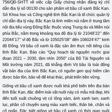
756/QĐ-SHTT về việc cấp Giấy chứng nhận đăng ký chỉ
dẫn địa lý số 00130 cho sản phẩm vịt bầu cổ xanh Bắc Kạn.
Sở Khoa học và Công nghệ tỉnh Bắc Kạn là tổ chức quản lý
chỉ dẫn địa lý này. Bắc Kạn là tỉnh miền núi nằm ở trung tâm
nội địa tiểu vùng Đông Bắc thuộc vùng Trung du và Miền núi
phía Bắc, nằm trong khoảng tọa độ địa lý từ 21048’22’’ đến
22044’17’’ vĩ độ Bắc và từ 105025’08’’ đến 106024’47’’ kinh
độ Đông. Vịt bầu cổ xanh là đặc sản ẩm thực nổi tiếng của
tỉnh Bắc Kạn. Báo cáo “Quy hoạch tài nguyên nước giai
đoạn 2021 – 2030, tầm nhìn 2050” của Bộ Tài Nguyên và
Môi trường năm 2021, đã khẳng định Vịt bầu là loài động
vật bản địa của tỉnh Bắc Kạn, có nguồn gen quý hiếm cần
được bảo tồn, bảo vệ để khai thác, phát triển bền vững.
Giống vịt bầu cổ xanh được nuôi khá phổ biến trên địa bàn
tỉnh Bắc Kạn, đặc điểm loài vật nuôi này có mẫu mã đẹp, khi
đến tuổi xuất chuồng vịt có lông xám, ánh xanh lam, xanh
lục, phần cổ chuyển sang màu xanh biếc, thân bè, chân và
cổ ngắn. Đặc biệt giống vịt bầu cổ xanh có thời gian nuôi