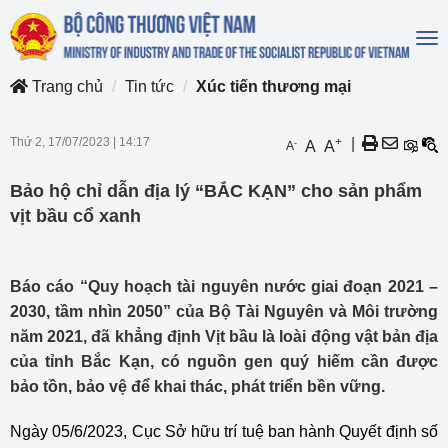
To
na
Trang chủ
Tin tức
Xúc tiến thương mại
Thứ 2, 17/07/2023
|
14:17
+
|
-
A
A
A
Bảo hộ chỉ dẫn địa lý “BẮC KẠN” cho sản phẩm
vịt bầu cổ xanh
Báo cáo “Quy hoạch tài nguyên nước giai đoạn 2021 –
2030, tầm nhìn 2050” của Bộ Tài Nguyên và Môi trường
năm 2021, đã khẳng định Vịt bầu là loài động vật bản địa
của tỉnh Bắc Kạn, có nguồn gen quý hiếm cần được
bảo tồn, bảo vệ để khai thác, phát triển bền vững.
Ngày 05/6/2023, Cục Sở hữu trí tuệ ban hành Quyết định số