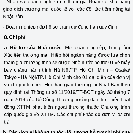
- Nhân sự doanh nghiệp cử tham gia Đoàn có khả năng
giao dịch thương mại quốc tế với các đối tác tiềm năng tại
Nhật Bản.
- Doanh nghiệp nộp hồ sơ tham dự đúng hạn quy định.
8. Chi phí
a. Hỗ trợ của Nhà nước:
Mỗi doanh nghiệp, Trung tâm
Xúc tiến thương mại, Hiệp hội ngành hàng được lựa chọn
tham gia chương trình sẽ được Nhà nước hỗ trợ 01 vé máy
bay chặng hành trình Hà Nội/TP. Hồ Chí Minh – Osaka/
Tokyo - Hà Nội/TP. Hồ Chí Minh cho 01 đại diện của đơn vị
và chi phí tổ chức Hội thảo giao thương tại Nhật Bản theo
quy định tại Thông tư số 11/2019/TT-BCT ngày 30 tháng 7
năm 2019 của Bộ
Công Thương
hướng dẫn thực hiện hoạt
động XTTM phát triển ngoại thương thuộc Chương trình
cấp quốc gia về XTTM. Các chi phí khác do đơn vị tự chi
trả.
b
.
Các đơn vị không thuộc đối tượng hỗ trợ chi phí của