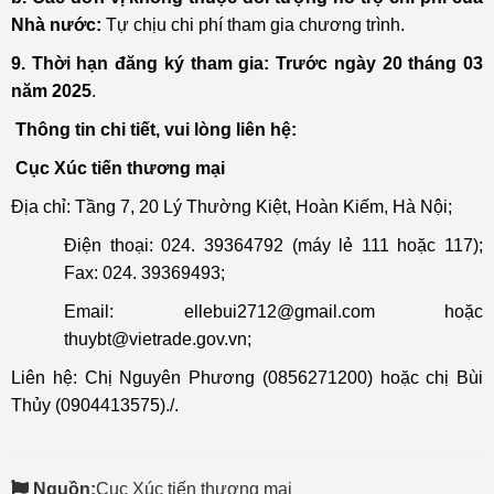
Nhà nước:
Tự chịu chi phí tham gia chương trình.
9. Thời hạn đăng ký tham gia
: T
rước n
gày 20 tháng 03
năm 2025
.
Thông tin chi tiết, vui lòng liên hệ:
Cục Xúc tiến thương mại
Địa chỉ: Tầng 7, 20 Lý Thường Kiệt, Hoàn Kiếm, Hà Nội;
Điện thoại: 024. 39364792 (máy lẻ 111 hoặc 117);
Fax: 024.
39369493;
Email: ellebui2712@gmail.com hoặc
thuybt@vietrade.gov.vn;
Liên hệ: Chị Nguyên Phương (0856271200) hoặc chị Bùi
Thủy (0904413575)./.
Nguồn:
Cục Xúc tiến thương mại