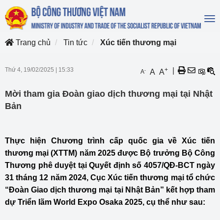
To
na
Trang chủ
Tin tức
Xúc tiến thương mại
Thứ 4, 19/02/2025
|
15:33
+
|
-
A
A
A
Mời tham gia Đoàn giao dịch thương mại tại Nhật
Bản
Thực hiện Chương trình cấp quốc gia về Xúc tiến
thương mại (XTTM) năm 2025 được Bộ trưởng Bộ Công
Thương phê duyệt tại Quyết định số 4057/QĐ-BCT ngày
31 tháng 12 năm 2024, Cục Xúc tiến thương mại tổ chức
“Đoàn Giao dịch thương mại tại Nhật Bản” kết hợp tham
dự Triển lãm World Expo Osaka 2025, cụ thể như sau: