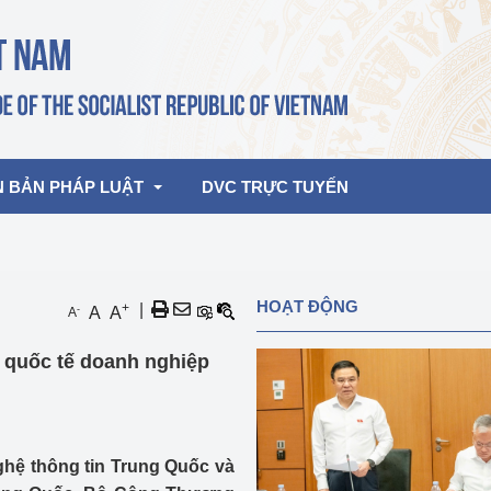
N BẢN PHÁP LUẬT
DVC TRỰC TUYẾN
bản pháp quy
Hoạt động của lãnh đạo Đảng, Nhà 
HOẠT ĐỘNG
+
|
-
A
A
A
nước
ghiệp, Thương 
bản điều hành
ợ quốc tế doanh nghiệp
am 2026
Hoạt động của Lãnh đạo Bộ
bản hợp nhất
Hoạt động của các đơn vị
rưởng
hệ thông tin Trung Quốc và