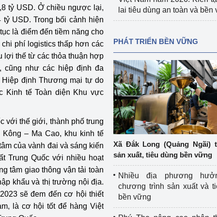
,8 tỷ USD. Ở chiều ngược lại,
lai tiêu dùng an toàn và bền
 tỷ USD. Trong bối cảnh hiện
 tục là điểm đến tiềm năng cho
PHÁT TRIỂN BỀN VỮNG
, chi phí logistics thấp hơn các
u lợi thế từ các thỏa thuận hợp
, cũng như các hiệp định đa
 Hiệp định Thương mại tự do
c Kinh tế Toàn diện Khu vực
với thế giới, thành phố trung
 Kông – Ma Cao, khu kinh tế
Xã Đắk Long (Quảng Ngãi) 
tâm của vành đai và sáng kiến
sản xuất, tiêu dùng bền vững
ất Trung Quốc với nhiều hoạt
ng tâm giao thông vận tải toàn
Nhiều địa phương hưở
ập khẩu và thị trường nội địa.
chương trình sản xuất và t
2023 sẽ đem đến cơ hội thiết
bền vững
m, là cơ hội tốt để hàng Việt