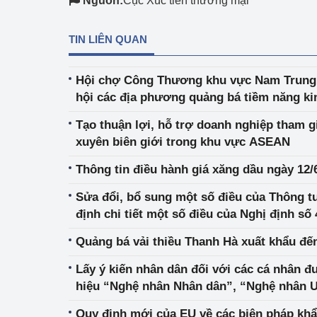
Nguồn:
Cục Xúc tiến thương mại
TIN LIÊN QUAN
Hội chợ Công Thương khu vực Nam Trung 
hội các địa phương quảng bá tiềm năng kin
Tạo thuận lợi, hỗ trợ doanh nghiệp tham g
xuyên biên giới trong khu vực ASEAN
Thông tin điều hành giá xăng dầu ngày 12/
Sửa đổi, bổ sung một số điều của Thông t
định chi tiết một số điều của Nghị định s
Quảng bá vải thiều Thanh Hà xuất khẩu đế
Lấy ý kiến nhân dân đối với các cá nhân 
hiệu “Nghệ nhân Nhân dân”, “Nghệ nhân Ưu 
thủ công mỹ nghệ lần thứ 5
Quy định mới của EU về các biện pháp khẩ