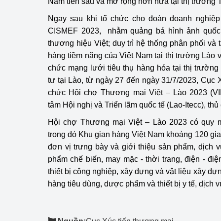
Nam tiến sâu và mở rộng hơn nữa tại thị trường 
Ngay sau khi tổ chức cho đoàn doanh nghiệp
CISMEF 2023, nhằm quảng bá hình ảnh quốc g
thương hiệu Việt; duy trì hệ thống phân phối và
hàng tiềm năng của Việt Nam tại thị trường Lào 
chức mạng lưới tiêu thụ hàng hóa tại thị trường
tư tại Lào, từ ngày 27 đến ngày 31/7/2023, Cục X
chức Hội chợ Thương mại Việt – Lào 2023 (V
tâm Hội nghị và Triển lãm quốc tế (Lao-Itecc), th
Hội chợ Thương mại Việt – Lào 2023 có quy m
trong đó Khu gian hàng Việt Nam khoảng 120 gi
đơn vị trưng bày và giới thiệu sản phẩm, dịch 
phẩm chế biến, may mặc - thời trang, điện - điệ
thiết bị công nghiệp, xây dựng và vật liệu xây dự
hàng tiêu dùng, dược phẩm và thiết bị y tế, dịch v