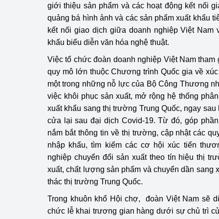
giới thiệu sản phẩm và các hoạt động kết nối gi
quảng bá hình ảnh và các sản phẩm xuất khẩu ti
Phát triển công nghi
kết nối giao dịch giữa doanh nghiệp Việt Nam 
Phát triển năng lượ
khấu biểu diễn văn hóa nghệ thuật.
Việc tổ chức đoàn doanh nghiệp Việt Nam tham
quy mô lớn thuộc Chương trình Quốc gia về xúc
một trong những nỗ lực của Bộ Công Thương nh
việc khôi phục sản xuất, mở rộng hệ thống phâ
xuất khẩu sang thị trường Trung Quốc, ngay sa
cửa lại sau đại dịch Covid-19. Từ đó, góp phần
nắm bắt thông tin về thị trường, cập nhật các q
nhập khẩu, tìm kiếm các cơ hội xúc tiến th
nghiệp chuyển đổi sản xuất theo tín hiệu thị tr
xuất, chất lượng sản phẩm và chuyển dần sang x
thác thị trường Trung Quốc.
Trong khuôn khổ Hội chợ, đoàn Việt Nam sẽ diễ
chức lễ khai trương gian hàng dưới sự chủ trì