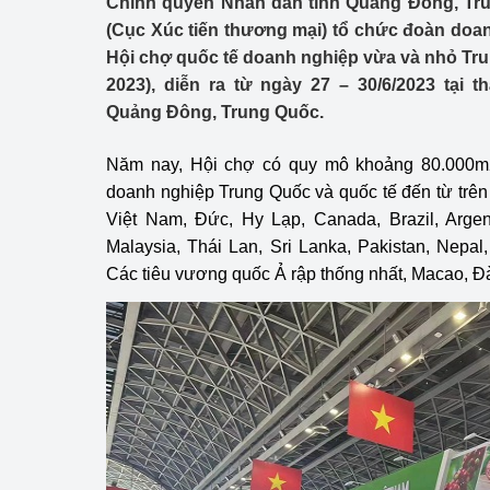
Chính quyền Nhân dân tỉnh Quảng Đông, T
Công Thương - Công
(Cục Xúc tiến thương mại) tổ chức đoàn doa
Hội chợ quốc tế doanh nghiệp vừa và nhỏ Tr
Chuyển đổi số
2023), diễn ra từ ngày 27 – 30/6/2023 tại 
Lịch sử phát triển
Quảng Đông, Trung Quốc.
Bản tin Thị trường 
Năm nay, Hội chợ có quy mô khoảng 80.000m2
doanh nghiệp Trung Quốc và quốc tế đến từ trên 
Phát triển nguồn nhâ
Việt Nam, Đức, Hy Lạp, Canada, Brazil, Argen
Malaysia, Thái Lan, Sri Lanka, Pakistan, Nepal,
Phát triển bền vững
Các tiêu vương quốc Ả rập thống nhất, Macao, 
Tổ chức kiểm định
Văn hóa ngành Côn
Tái cơ cấu ngành 
Quản lý thị trường
Sử dụng năng lượng 