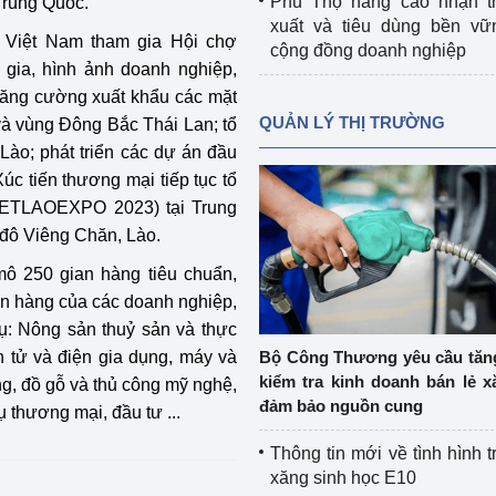
Phú Thọ nâng cao nhận t
Trung Quốc.
xuất và tiêu dùng bền vữ
 Việt Nam tham gia Hội chợ
cộng đồng doanh nghiệp
ia, hình ảnh doanh nghiệp,
 tăng cường xuất khẩu các mặt
QUẢN LÝ THỊ TRƯỜNG
và vùng Đông Bắc Thái Lan; tổ
 Lào; phát triển các dự án đầu
úc tiến thương mại tiếp tục tổ
IETLAOEXPO 2023) tại Trung
ủ đô Viêng Chăn, Lào.
ô 250 gian hàng tiêu chuẩn,
an hàng của các doanh nghiệp,
vụ: Nông sản thuỷ sản và thực
n tử và điện gia dụng, máy và
Bộ Công Thương yêu cầu tă
kiểm tra kinh doanh bán lẻ x
ng, đồ gỗ và thủ công mỹ nghệ,
đảm bảo nguồn cung
ụ thương mại, đầu tư ...
Thông tin mới về tình hình t
xăng sinh học E10