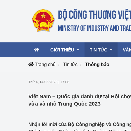
GIỚI THIỆU
TIN TỨC
VĂ
Trang chủ
Tin tức
Thông báo
Lãnh đạo Bộ
Hoạt động
Văn 
Thứ 4, 14/06/2023
|
17:06
Chức năng nhiệm vụ
Giải thưởng Công n
Văn 
Việt Nam – Quốc gia danh dự tại Hội ch
mại, Dịch vụ Việt N
Cơ cấu tổ chức
Văn 
vừa và nhỏ Trung Quốc 2023
Công Thương 57
Hoạt động của Bộ t
Nhận lời mời của Bộ Công nghiệp và Công ng