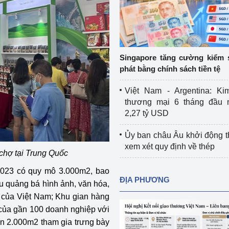
Cơ sở sản xuất, sửa chữa chai chứa 
LPG
 và đổi mới sáng 
Tổ chức huấn luyện, bồi dưỡng 
nghiệp vụ kiểm định kỹ thuật an toàn 
Singapore tăng cường kiểm 
lao động
phát bằng chính sách tiền tệ
Video bảo vệ môi trường
Việt Nam - Argentina: Ki
thương mại 6 tháng đầu 
tưởng của Đảng
Album ảnh bảo vệ môi trường
2,27 tỷ USD
ời dân
Văn bản về môi trường
Ủy ban châu Âu khởi động 
xem xét quy định về thép
Đọc báo giúp bạn
Khu vực miền Bắc
chợ tại Trung Quốc
2023 có quy mô 3.000m2, bao
ài
Khu vực miền Trung
Hiệp định EVFTA
ĐỊA PHƯƠNG
êu quảng bá hình ảnh, văn hóa,
ớc
Khu vực miền Nam
Thị trường châu Á – châu Phi
ư của Việt Nam; Khu gian hàng
 của gần 100 doanh nghiệp với
đưa nghị quyết 
Thị trường châu Âu – châu Mỹ
rên 2.000m2 tham gia trưng bày
g vào cuộc sống