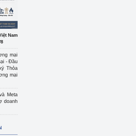
Việt Nam
/8
ương mại
ại - Đầu
ký Thỏa
ương mại
và Meta
rợ doanh
N