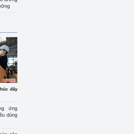
 vững
thúc đẩy
ng ứng
iêu dùng