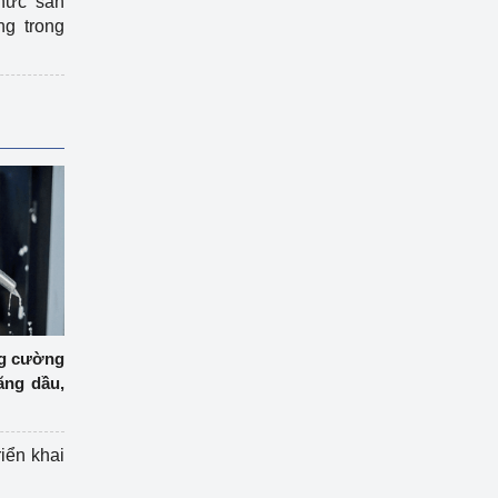
hức sản
ng trong
ng cường
ăng dầu,
riển khai