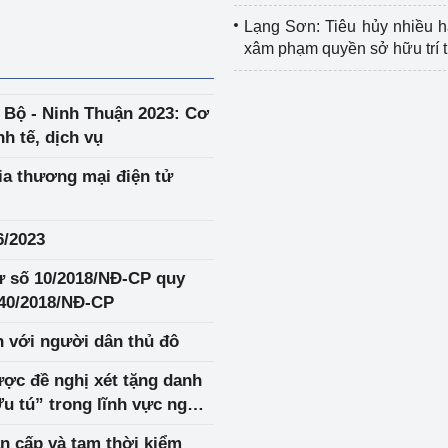
Lạng Sơn: Tiêu hủy nhiều 
xâm phạm quyền sở hữu trí 
Bộ - Ninh Thuận 2023: Cơ
h tế, dịch vụ
ia thương mại điện tử
6/2023
ư số 10/2018/NĐ-CP quy
ố 40/2018/NĐ-CP
n với người dân thủ đô
được đề nghị xét tặng danh
tú” trong lĩnh vực nghề
n cấp và tạm thời kiểm