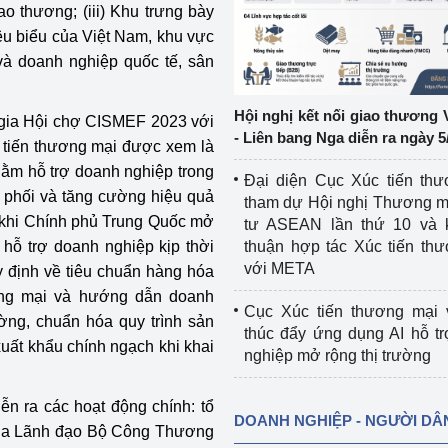
ao thương; (iii) Khu trưng bày
êu biểu của Việt Nam, khu vực
ệp
Công nghiệp nền tảng
và doanh nghiệp quốc tế, sân
ng
Chính sách
Hội nghị kết nối giao thương 
 gia Hội chợ CISMEF 2023 với
Sản xuất công nghiệp
- Liên bang Nga diễn ra ngày 5
 tiến thương mại được xem là
ằm hỗ trợ doanh nghiệp trong
Đại diện Cục Xúc tiến th
n phối và tăng cường hiệu quả
tham dự Hội nghị Thương m
u khi Chính phủ Trung Quốc mở
tư ASEAN lần thứ 10 và 
 hỗ trợ doanh nghiệp kịp thời
thuận hợp tác Xúc tiến th
với META
uy định về tiêu chuẩn hàng hóa
ương mại và hướng dẫn doanh
Cục Xúc tiến thương mại 
ường, chuẩn hóa quy trình sản
thúc đẩy ứng dụng AI hỗ t
uất khẩu chính ngạch khi khai
nghiệp mở rộng thị trường
n ra các hoạt động chính: tổ
DOANH NGHIỆP - NGƯỜI DÂ
 của Lãnh đạo Bộ Công Thương