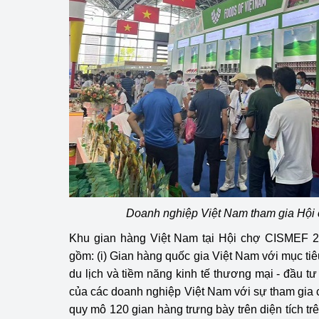
hiệu quả
Khoa học, công nghệ
tạo
Thông báo
Bảo vệ môi trường
Bảo vệ nền tảng tư 
Doanh nghiệp - Ngư
Xúc tiến thương mại
Doanh nghiệp Việt Nam tham gia Hội 
Khu gian hàng Việt Nam tại Hội chợ CISMEF 
Thị trường nước ngo
gồm: (i) Gian hàng quốc gia Việt Nam với mục ti
Thị trường trong nư
du lịch và tiềm năng kinh tế thương mại - đầu t
của các doanh nghiệp Việt Nam với sự tham gia
Ngành Công Thương 
quy mô 120 gian hàng trưng bày trên diện tích t
Đại hội XIV của Đản