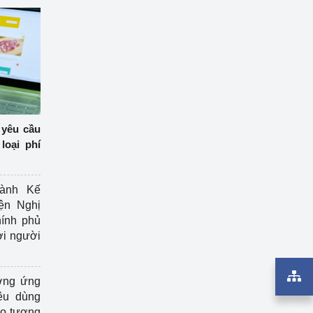
 yêu cầu
loại phí
ành Kế
ện Nghị
ính phủ
ợi người
ởng ứng
êu dùng
ạo tương