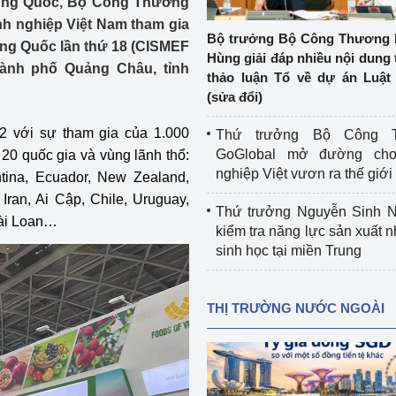
rung Quốc, Bộ Công Thương
 luận
Họp báo
nh nghiệp Việt Nam tham gia
Bộ trưởng Bộ Công Thương 
ung Quốc lần thứ 18 (CISMEF
Thông cáo báo chí
Hùng giải đáp nhiều nội dung 
thành phố Quảng Châu, tỉnh
thảo luận Tổ về dự án Luật 
Điểm báo
(sửa đổi)
Nông Lâm Thủy sản
 với sự tham gia của 1.000
Thứ trưởng Bộ Công T
GoGlobal mở đường ch
20 quốc gia và vùng lãnh thổ:
n lực
nghiệp Việt vươn ra thế giới
tina, Ecuador, New Zealand,
 Iran, Ai Cập, Chile, Uruguay,
Thứ trưởng Nguyễn Sinh N
Đài Loan…
kiểm tra năng lực sản xuất n
Tổ chức kiểm định kỹ thuật an toàn lao 
sinh học tại miền Trung
động thuộc thẩm quyền quản lý của 
g Thương
Bộ Công Thương
THỊ TRƯỜNG NƯỚC NGOÀI
Công Thương
Tổ chức được cấp GCN đăng ký, hoạt 
động kiểm định thiết bị, dụng cụ điện 
làm việc ở môi trường không có nguy 
hiểm khí, bụi nổ
tiết kiệm và 
Hiệu quả năng lượng