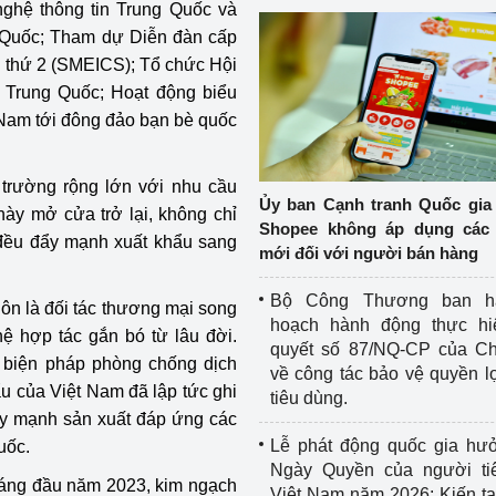
ghệ thông tin Trung Quốc và
 Quốc; Tham dự Diễn đàn cấp
n thứ 2 (SMEICS); Tổ chức Hội
- Trung Quốc; Hoạt động biểu
 Nam tới đông đảo bạn bè quốc
 trường rộng lớn với nhu cầu
Ủy ban Cạnh tranh Quốc gia
này mở cửa trở lại, không chỉ
Shopee không áp dụng các 
 đều đẩy mạnh xuất khẩu sang
mới đối với người bán hàng
Bộ Công Thương ban h
ôn là đối tác thương mại song
hoạch hành động thực hi
ệ hợp tác gắn bó từ lâu đời.
quyết số 87/NQ-CP của Ch
c biện pháp phòng chống dịch
về công tác bảo vệ quyền l
u của Việt Nam đã lập tức ghi
tiêu dùng.
ẩy mạnh sản xuất đáp ứng các
Lễ phát động quốc gia hư
uốc.
Ngày Quyền của người ti
háng đầu năm 2023, kim ngạch
Việt Nam năm 2026: Kiến t