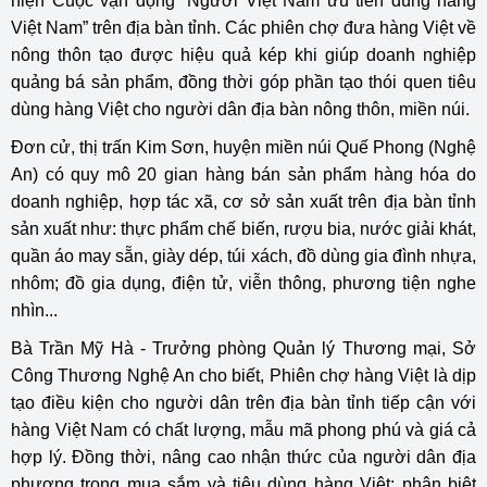
hiện Cuộc vận động “Người Việt Nam ưu tiên dùng hàng
Việt Nam” trên địa bàn tỉnh. Các phiên chợ đưa hàng Việt về
nông thôn tạo được hiệu quả kép khi giúp doanh nghiệp
quảng bá sản phẩm, đồng thời góp phần tạo thói quen tiêu
dùng hàng Việt cho người dân địa bàn nông thôn, miền núi.
Đơn cử, thị trấn Kim Sơn, huyện miền núi Quế Phong (Nghệ
An) có quy mô 20 gian hàng bán sản phẩm hàng hóa do
doanh nghiệp, hợp tác xã, cơ sở sản xuất trên địa bàn tỉnh
sản xuất như: thực phẩm chế biến, rượu bia, nước giải khát,
quần áo may sẵn, giày dép, túi xách, đồ dùng gia đình nhựa,
nhôm; đồ gia dụng, điện tử, viễn thông, phương tiện nghe
nhìn...
Bà Trần Mỹ Hà - Trưởng phòng Quản lý Thương mại, Sở
Công Thương Nghệ An cho biết, Phiên chợ hàng Việt là dịp
tạo điều kiện cho người dân trên địa bàn tỉnh tiếp cận với
hàng Việt Nam có chất lượng, mẫu mã phong phú và giá cả
hợp lý. Đồng thời, nâng cao nhận thức của người dân địa
phương trong mua sắm và tiêu dùng hàng Việt; phân biệt