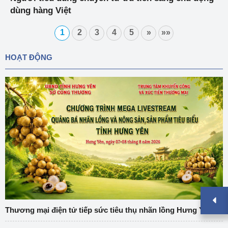
dùng hàng Việt
1
2
3
4
5
»
»»
HOẠT ĐỘNG
Thương mại điện tử tiếp sức tiêu thụ nhãn lồng Hưng Yên