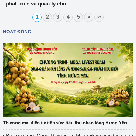
phát triển và quản lý chợ
1
2
3
4
5
»
»»
HOẠT ĐỘNG
Thương mại điện tử tiếp sức tiêu thụ nhãn lồng Hưng Yên
Bộ trưởng Bộ Công Thương Lê Mạnh Hùng giải đáp nhiều