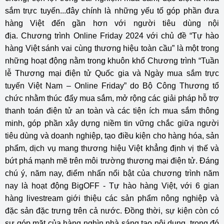
sắm trực tuyến...đây chính là những yếu tố góp phần đưa
hàng Việt đến gần hơn với người tiêu dùng nội
địa. Chương trình Online Friday 2024 với chủ đề “Tự hào
hàng Việt sánh vai cùng thương hiệu toàn cầu” là một trong
những hoạt động nằm trong khuôn khổ Chương trình “Tuần
lễ Thương mại điện tử Quốc gia và Ngày mua sắm trực
tuyến Việt Nam – Online Friday” do Bộ Công Thương tổ
chức nhằm thúc đẩy mua sắm, mở rộng các giải pháp hỗ trợ
thanh toán điện tử an toàn và các tiện ích mua sắm thông
minh, góp phần xây dựng niềm tin vững chắc giữa người
tiêu dùng và doanh nghiệp, tạo điều kiện cho hàng hóa, sản
phẩm, dịch vụ mang thương hiệu Việt khẳng định vị thế và
bứt phá mạnh mẽ trên môi trường thương mại điện tử. Đáng
chú ý, năm nay, điểm nhấn nổi bật của chương trình năm
nay là hoạt động BigOFF - Tự hào hàng Việt, với 6 gian
hàng livestream giới thiệu các sản phẩm nông nghiệp và
đặc sản đặc trưng trên cả nước. Đồng thời, sự kiện còn có
sự góp mặt của hàng nghìn nhà sáng tạo nội dung, trong đó