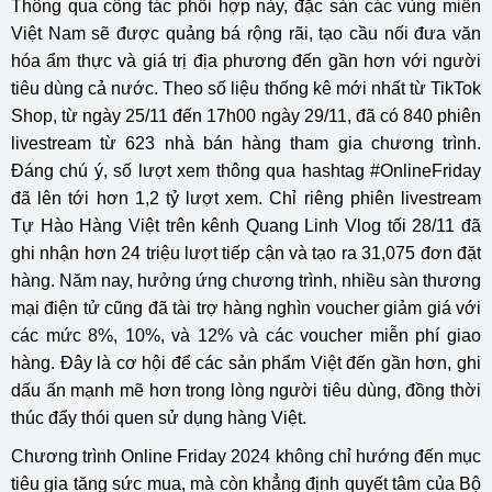
Thông qua công tác phối hợp này, đặc sản các vùng miền
Việt Nam sẽ được quảng bá rộng rãi, tạo cầu nối đưa văn
hóa ẩm thực và giá trị địa phương đến gần hơn với người
tiêu dùng cả nước. Theo số liệu thống kê mới nhất từ TikTok
Shop, từ ngày 25/11 đến 17h00 ngày 29/11, đã có 840 phiên
livestream từ 623 nhà bán hàng tham gia chương trình.
Đáng chú ý, số lượt xem thông qua hashtag #OnlineFriday
đã lên tới hơn 1,2 tỷ lượt xem. Chỉ riêng phiên livestream
Tự Hào Hàng Việt trên kênh Quang Linh Vlog tối 28/11 đã
ghi nhận hơn 24 triệu lượt tiếp cận và tạo ra 31,075 đơn đặt
hàng. Năm nay, hưởng ứng chương trình, nhiều sàn thương
mại điện tử cũng đã tài trợ hàng nghìn voucher giảm giá với
các mức 8%, 10%, và 12% và các voucher miễn phí giao
hàng. Đây là cơ hội để các sản phẩm Việt đến gần hơn, ghi
dấu ấn mạnh mẽ hơn trong lòng người tiêu dùng, đồng thời
thúc đẩy thói quen sử dụng hàng Việt.
Chương trình Online Friday 2024 không chỉ hướng đến mục
tiêu gia tăng sức mua, mà còn khẳng định quyết tâm của Bộ