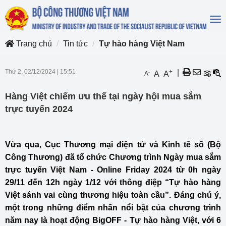
To
na
Trang chủ
Tin tức
Tự hào hàng Việt Nam
Thứ 2, 02/12/2024
|
15:51
+
|
-
A
A
A
Hàng Việt chiếm ưu thế tại ngày hội mua sắm
trực tuyến 2024
Vừa qua, Cục Thương mại điện tử và Kinh tế số (Bộ
Công Thương) đã tổ chức Chương trình Ngày mua sắm
trực tuyến Việt Nam - Online Friday 2024 từ 0h ngày
29/11 đến 12h ngày 1/12 với thông điệp “Tự hào hàng
Việt sánh vai cùng thương hiệu toàn cầu”. Đáng chú ý,
một trong những điểm nhấn nổi bật của chương trình
năm nay là hoạt động BigOFF - Tự hào hàng Việt, với 6