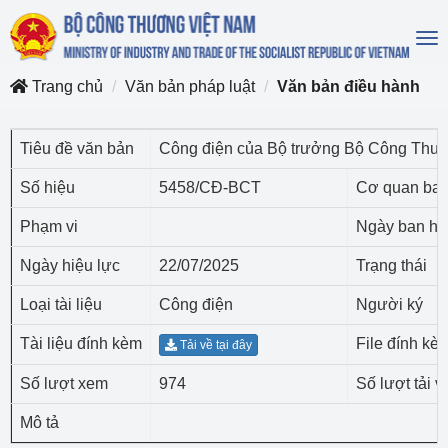
To
na
Trang chủ
Văn bản pháp luật
Văn bản điều hành
Tiêu đề văn bản
Công điện của Bộ trưởng Bộ Công Thươ
Số hiệu
5458/CĐ-BCT
Cơ quan ba
Phạm vi
Ngày ban h
Ngày hiệu lực
22/07/2025
Trạng thái
Loại tài liệu
Công điện
Người ký
Tài liệu đính kèm
File đính kè
Tải về tại đây
Số lượt xem
974
Số lượt tải v
Mô tả