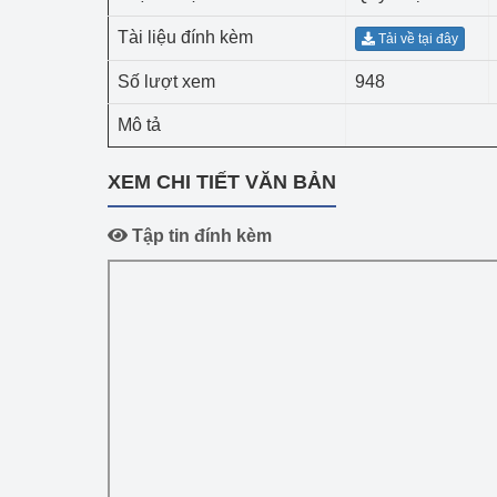
Công Thương - Công
Tài liệu đính kèm
Tải về tại đây
Chuyển đổi số
Số lượt xem
948
Lịch sử phát triển
Mô tả
Bản tin Thị trường 
XEM CHI TIẾT VĂN BẢN
Phát triển nguồn nhâ
Tập tin đính kèm
Phát triển bền vững
Tổ chức kiểm định
Văn hóa ngành Côn
Tái cơ cấu ngành 
Quản lý thị trường
Sử dụng năng lượng 