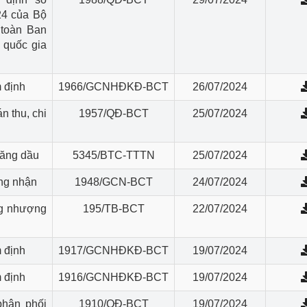
24 của Bộ
 toàn Ban
 quốc gia
 định
1966/GCNHĐKĐ-BCT
26/07/2024
n thu, chi
1957/QĐ-BCT
25/07/2024
xăng dầu
5345/BTC-TTTN
25/07/2024
ng nhận
1948/GCN-BCT
24/07/2024
ng nhượng
195/TB-BCT
22/07/2024
 định
1917/GCNHĐKĐ-BCT
19/07/2024
 định
1916/GCNHĐKĐ-BCT
19/07/2024
phân phối
1910/QĐ-BCT
19/07/2024