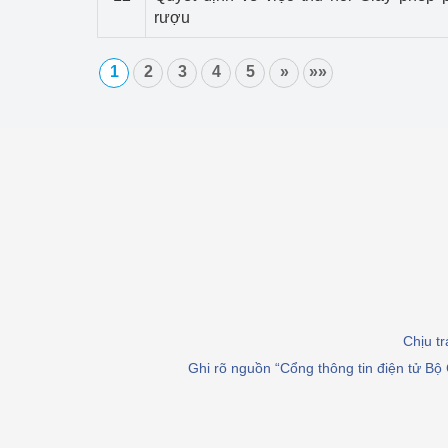
rượu
1
2
3
4
5
»
»»
Chịu t
Ghi rõ nguồn “Cổng thông tin điện tử Bộ 