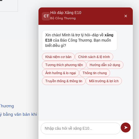
Hỏi đáp Xăng E10
×
CT
Bộ Công Thương
Xin chào! Mình là trợ lý hỏi–đáp về
xăng
E10
của Báo Công Thương. Bạn muốn
biết điều gì?
Khái niệm cơ bản
Chính sách & lộ trình
Tương thích phương tiện
Hướng dẫn sử dụng
Ảnh hưởng & lo ngại
Thông tin chung
Truyền thông & thông tin
Môi trường & lợi ích
 Thương
 ý bằng văn bản khi khai thác, dẫn nguồn.
➤