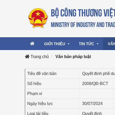
GIỚI THIỆU
TIN TỨC
VĂ
Trang chủ
Văn bản pháp luật
Lãnh đạo Bộ
Hoạt động
Văn 
Tiêu đề văn bản
Quyết định phê d
Chức năng nhiệm vụ
Giải thưởng Công n
Văn 
Số hiệu
2008/QĐ-BCT
mại, Dịch vụ Việt N
Cơ cấu tổ chức
Văn 
Phạm vi
Công Thương 57
Ngày hiệu lực
30/07/2024
Hoạt động của Bộ t
Loại tài liệu
Quyết định