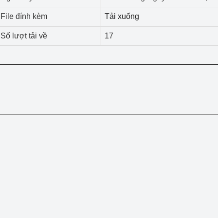
 luận
Họp báo
File đính kèm
Tải xuống
Thông cáo báo chí
Số lượt tải về
17
Điểm báo
Nông Lâm Thủy sản
n lực
Tổ chức kiểm định kỹ thuật an toàn lao 
động thuộc thẩm quyền quản lý của 
g Thương
Bộ Công Thương
Công Thương
Tổ chức được cấp GCN đăng ký, hoạt 
động kiểm định thiết bị, dụng cụ điện 
làm việc ở môi trường không có nguy 
hiểm khí, bụi nổ
tiết kiệm và 
Hiệu quả năng lượng