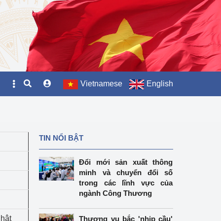
Vietnamese
English
TIN NỔI BẬT
u
Đổi mới sản xuất thông
minh và chuyển đổi số
trong các lĩnh vực của
ngành Công Thương
hật
Thương vụ bắc 'nhịp cầu'