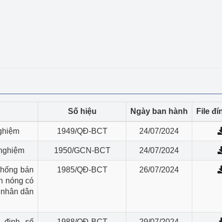
ệp
Công nghiệp nền tảng
ng
Chính sách
Sản xuất công nghiệp
Số hiệu
Ngày ban hành
File đ
nghiệm
1949/QĐ-BCT
24/07/2024
 nghiệm
1950/GCN-BCT
24/07/2024
chống bán
1985/QĐ-BCT
26/07/2024
án nóng có
 nhân dân
 định số
1988/QĐ-BCT
29/07/2024