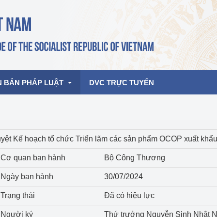
N BẢN PHÁP LUẬT
DVC TRỰC TUYẾN
bản pháp quy
Hoạt động của lãnh đạo Đảng, Nhà 
uyệt Kế hoạch tổ chức Triển lãm các sản phẩm OCOP xuất khẩ
nước
ghiệp, Thương 
bản điều hành
Cơ quan ban hành
Bộ Công Thương
am 2026
Hoạt động của Lãnh đạo Bộ
bản hợp nhất
Ngày ban hành
30/07/2024
Hoạt động của các đơn vị
Trạng thái
Đã có hiệu lực
rưởng
Người ký
Thứ trưởng Nguyễn Sinh Nhật N