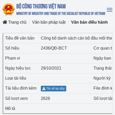
To
na
Trang chủ
Văn bản pháp luật
Văn bản điều hành
Tiêu đề văn bản
Công bố danh sách cán bộ đầu mối theo
Số hiệu
2436/QĐ-BCT
Cơ quan ba
Phạm vi
Ngày ban h
Ngày hiệu lực
29/10/2021
Trạng thái
Loại tài liệu
Người ký
Tài liệu đính kèm
File đính k
Tải về tại đây
Số lượt xem
2626
Số lượt tải 
Mô tả