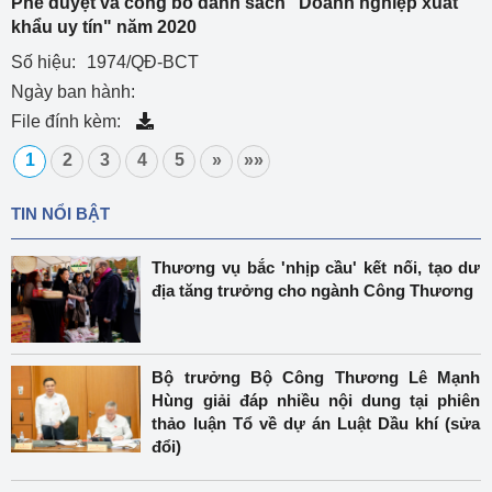
Phê duyệt và công bố danh sách "Doanh nghiệp xuất
khẩu uy tín" năm 2020
Số hiệu:
1974/QĐ-BCT
Ngày ban hành:
File đính kèm:
1
2
3
4
5
»
»»
TIN NỔI BẬT
Thương vụ bắc 'nhịp cầu' kết nối, tạo dư
địa tăng trưởng cho ngành Công Thương
Bộ trưởng Bộ Công Thương Lê Mạnh
Hùng giải đáp nhiều nội dung tại phiên
thảo luận Tổ về dự án Luật Dầu khí (sửa
đổi)