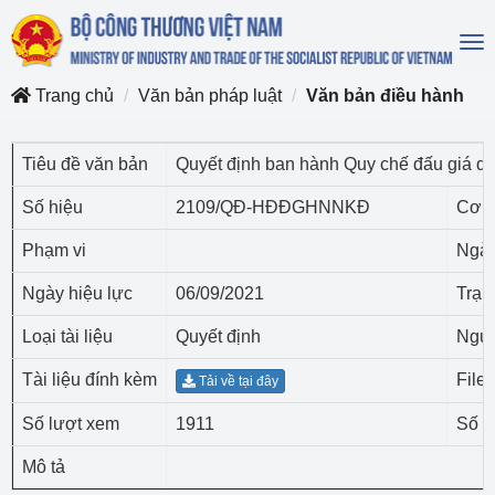
To
na
Trang chủ
Văn bản pháp luật
Văn bản điều hành
Tiêu đề văn bản
Quyết định ban hành Quy chế đấu giá 
Số hiệu
2109/QĐ-HĐĐGHNNKĐ
Cơ q
Phạm vi
Ngày
Ngày hiệu lực
06/09/2021
Trạn
Loại tài liệu
Quyết định
Ngườ
Tài liệu đính kèm
File
Tải về tại đây
Số lượt xem
1911
Số lư
Mô tả