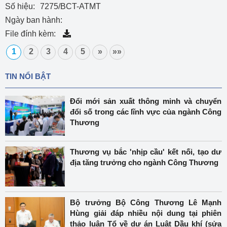
Số hiệu:
7275/BCT-ATMT
Ngày ban hành:
File đính kèm:
1
2
3
4
5
»
»»
TIN NỔI BẬT
Đổi mới sản xuất thông minh và chuyển
đổi số trong các lĩnh vực của ngành Công
Thương
Thương vụ bắc 'nhịp cầu' kết nối, tạo dư
địa tăng trưởng cho ngành Công Thương
Bộ trưởng Bộ Công Thương Lê Mạnh
Hùng giải đáp nhiều nội dung tại phiên
thảo luận Tổ về dự án Luật Dầu khí (sửa