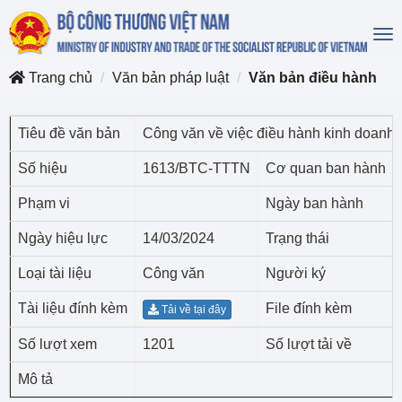
To
na
Trang chủ
Văn bản pháp luật
Văn bản điều hành
Tiêu đề văn bản
Công văn về việc điều hành kinh doanh
Số hiệu
1613/BTC-TTTN
Cơ quan ban hành
Phạm vi
Ngày ban hành
Ngày hiệu lực
14/03/2024
Trạng thái
Loại tài liệu
Công văn
Người ký
Tài liệu đính kèm
File đính kèm
Tải về tại đây
Số lượt xem
1201
Số lượt tải về
Mô tả